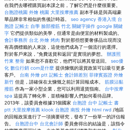
在我們去哪裡購買副本課之前，了解它們是什麼很重要。
台胞證桃園
外燴 桃園
大里按摩推薦
副本手錶是與高端豪
華品牌非常相似的售後計時器。
seo agency
香港入境 台
胞證
記帳士 自學
臉部撥筋 竹北
關鍵字操作
google 關鍵
字
它們提供類似的美學，但通常是由便宜的材料製成的。
會計事務所 台北
外燴 烤肉
對於那些想要奢侈品出現而沒
有高價標籤的人來說，這使他們成為了一個流行的選擇。
對於客戶來說，“免費送貨和返回”是實現的夢想。
辦護照
竹東 整骨
如果您不喜歡它，他們可以將其發送回。
seo優
化
數位行銷
com是什麼
提供慷慨的退貨政策可以吸引更多
客戶。
台南 外燴 ptt
記帳士 會計師差別
菲律賓簽證
外燴
新竹
但是，請確保在太慷慨之前計算回報成本。
筋膜沾黏
撥筋
作為一家小型企業，您可以利用退貨指南。
台中按摩
spa
這提高了轉化率，並積極影響人們如何看待品牌。
2013年，該委員會根據31個國家
台胞證 台中
記帳士 書
ptt
大里按摩推薦
klook 台胞證
南投 外燴
html
rwd
/地區
的回報政策進行了一項摘要研究，發布了一份單一的評估報
告。
台胞證台中
台北會計師
委員會得出的結論是，該指令