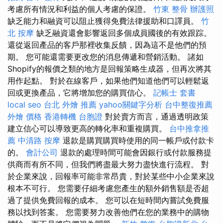
考慮所有情況和利益的個人考慮的保證。
竹東 整骨
辦護照
缺乏能力和融資可以阻止獲得免費法律援助和口譯員。
竹
北 按摩
缺乏融資還會影響返回多個成員國後的有效跟踪。
還從返回產品的客戶那裡收集反饋，因為這不是他們的預
期。 您可能還需要更改您的消息傳遞和營銷活動。 諸如
Shopify的報價之類的地方是回報策略生成器，但再次將其
用作起點。 對於在線客戶，如果他們知道他們可以輕鬆返
回或更換產品，它將增加您的購買信心。
記帳士 套書
local seo
台北 外燴 推薦
yahoo關鍵字分析
台中整復推薦
外燴 價格
香港轉機 台胞證
對於賣方而言，通過透明政策
建立信心可以導致更高的轉化率和重複購買。
台中推拿推
薦
中清路 按摩
退款是購買購買時使用的同一帳戶或付款卡
的。
會計公司
退款的處理時間可能會因銀行或付款服務提
供商而有所不同，但我們將盡最大努力盡快進行流程。 對
於企業來說，回報率可能非常昂貴，對於某些中小企業來說
根本不可行。 您需要仔細考慮您產生的額外銷售額是否超
過了提供免費回報的成本。 您可以在短時間內嘗試免費服
務以找到答案。 您需要努力改善他們在您的業務中的購物