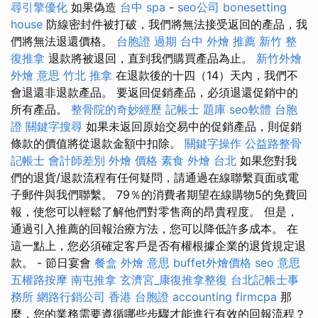
尋引擎優化
如果偽造
台中 spa
-
seo公司
bonesetting
house
防線密封件被打破，我們將無法接受返回的產品，我
們將無法退還價格。
台胞證 過期
台中 外燴 推薦
新竹 整
復推拿
退款將被退回，直到我們購買產品為止。
新竹外燴
外燴 意思
竹北 推拿
在退款後的十四（14）天內，我們不
會退還非退款產品。 要返回促銷產品，必須退還促銷中的
所有產品。
整骨院的奇妙經歷
記帳士 題庫
seo軟體
台胞
證
關鍵字搜尋
如果未返回原始交易中的促銷產品，則促銷
條款的價值將從退款金額中扣除。
關鍵字操作
公益路整骨
記帳士 會計師差別
外燴 價格
素食 外燴 台北
如果您對我
們的退貨/退款流程有任何疑問，請通過在線聯繫頁面或電
子郵件與我們聯繫。 79％的消費者期望在線購物5的免費回
報，使您可以輕鬆了解他們對零售商的昂貴程度。 但是，
通過引入推薦的回報治療方法，您可以降低許多成本。 在
這一點上，您必須確定客戶是否有權根據企業的退貨規定退
款。 - 節日宴會
餐盒
外燴 意思
buffet外燴價格
seo 意思
五權路按摩
南屯推拿
玄濟宮_康復推拿整復
台北記帳士事
務所
網路行銷公司
香港 台胞證
accounting firmcpa
那
麼，您的業務需要遵循哪些步驟才能進行有效的回報流程？