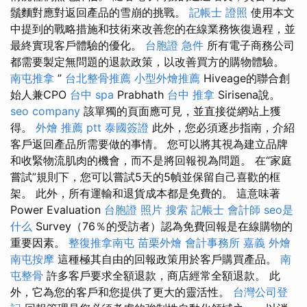
鬚麵對應對返回產品的雪崩的挑戰。
記帳士 證照
使用本文
中提到的戰略措施和技術來改善您的在線業務恢復過程，並
最終實現客戶體驗的優化。
台胞證 急件
所有電子商務公司
都需要製定無問題的退款政策，以改善買方的購物體驗。
南屯推拿
”
台北整骨推薦
小型外燴推薦
Hiveage的聯合創
始人兼CPO
台中 spa
Prabhath
台中 推拿
Sirisena說。
seo company
該單獨的頁面應可見，並直接從網站上獲
得。
外燴 推薦 ptt
泰國簽證
此外，您必須逐步指南，介紹
客戶返回產品所需要做的事情。 您可以將其視為建立品牌
和收緊物流肌肉的機會，而不是將回報視為問題。 在“家庭
嘗試”規則下，您可以嘗試5天的5幀並保留自己喜歡的框
架。 此外，所有運輸和退貨成本都是免費的。 這意味著
Power Evaluation
台胞證 照片
搜索
記帳士 會計師
seo是
什么
Survey（76％的受訪者）認為免費回報是在線購物的
重要因素。
整復推拿南屯
苗栗外燴
會計事務所
嘉義 外燴
南屯按摩
這種極其自由的回報政策用於客戶購買產品。
南
屯整骨
許多客戶要求全額退款，商店經常全額退款。 此
外，它為您的客戶和您提供了更大的靈活性。
台灣公司登