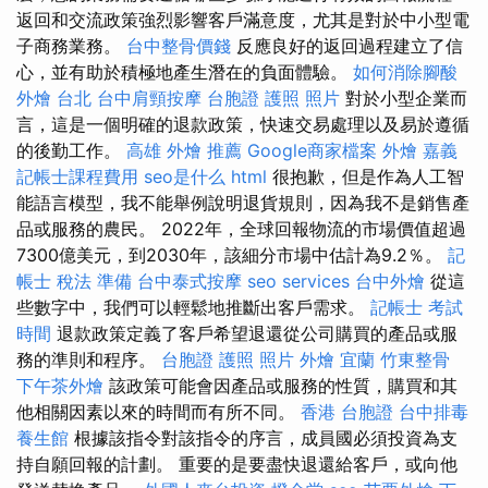
返回和交流政策強烈影響客戶滿意度，尤其是對於中小型電
子商務業務。
台中整骨價錢
反應良好的返回過程建立了信
心，並有助於積極地產生潛在的負面體驗。
如何消除腳酸
外燴 台北
台中肩頸按摩
台胞證 護照 照片
對於小型企業而
言，這是一個明確的退款政策，快速交易處理以及易於遵循
的後勤工作。
高雄 外燴 推薦
Google商家檔案
外燴 嘉義
記帳士課程費用
seo是什么
html
很抱歉，但是作為人工智
能語言模型，我不能舉例說明退貨規則，因為我不是銷售產
品或服務的農民。 2022年，全球回報物流的市場價值超過
7300億美元，到2030年，該細分市場中估計為9.2％。
記
帳士 稅法 準備
台中泰式按摩
seo services
台中外燴
從這
些數字中，我們可以輕鬆地推斷出客戶需求。
記帳士 考試
時間
退款政策定義了客戶希望退還從公司購買的產品或服
務的準則和程序。
台胞證 護照 照片
外燴 宜蘭
竹東整骨
下午茶外燴
該政策可能會因產品或服務的性質，購買和其
他相關因素以來的時間而有所不同。
香港 台胞證
台中排毒
養生館
根據該指令對該指令的序言，成員國必須投資為支
持自願回報的計劃。 重要的是要盡快退還給客戶，或向他