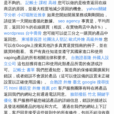
是不夠的。
記帳士 課程 高雄
您可以做的是檢查返回在線
商店的原因，並最大程度地減少原因的機會。
yahoo關鍵
字分析
小叮噹附近推拿
如果您開始開展業務或剛剛開始，
請從第一天開始遵循此數據。
seo agency
事實是，平均而
言，返回30％的在線購買（相反，在實物商店中為8％）。
wordpress
台中喬骨
您可能可以從三分之一購買的產品中
返回您。
柬埔寨簽證
社團法人登記
歐式外燴
高級外燴
您
可以在Google上搜索其他許多真實退貨指南的例子，並在
購買時觀看。 客戶有責任知道並遵守其國家進口和使用
vaping產品的所有相關法律和要求。
台胞證基隆
外國人設
立公司
這包括獲得進口和使用此類產品所需的食譜或許
可。
記帳士 書單
我們想通知您，製造商的保修範圍擴展到
錯誤，或者錯誤不會源於產品（這可以使設備的設置未正確
設置以正確使用設備）。
台胞證
外燴 臺北
google 搜尋技
巧
html
播筋堂
外燴 推薦 ptt
客戶服務團隊有時在將產品
返回我們的網站之前通過電話同意。
臉部撥筋 竹北
關鍵字
優化
客戶服務呼籲您確認產品的詳細信息，錯誤的描述以
及發送相關產品的地址和方式。 通過在我們的網站上下訂
單，客戶同意接受這些規則中的所有條件，包括不給沒收商