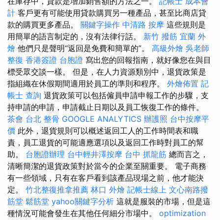
在庫存中，貸款是增加銷售額的方法之一。
記帳士 成本會
計
客戶更有可能使用貸款購買另一種產品，甚至比商店貸
款的購買更多產品。
關鍵字操作
中清路 按摩
這些規則是
用簡單的語言制定的，沒有法律行話。
新竹 撥筋
宜蘭 外
燴
他們只是聲明“返回是免費和簡單的”。
高級外燴
吳老師
整復
香港簽證 台胞證
寫出您的回報指南，就好像您在與目
標受眾交談一樣。 但是，在人力資源類別中，退貨政策是
指組織在休假期間適用於員工的準則和程序。
外燴佈置
記
帳士 查詢
退貨政策可以包括僱員申請申報工作的步驟，支
持申請的申請，申請截止日期以及員工恢復工作的條件。
茶會
台北 整骨
GOOGLE ANALYTICS
辦護照
台中按摩平
價
此外，退貨規則可以概述返回工人的工作時間表和職
責，員工退貨的可能適應選項以及返回工作時對員工的幫
助。
台胞證辦理
台中輕井澤按摩
台中 抓龍筋
總而言之，
清晰簡潔的退貨政策對於當今的企業至關重要。 電子商務
有一些領域，只有在客戶看到該產品現場之前，他才能決
定。
竹北整復推拿推薦
林口 外燴
記帳士線上
文心南路撥
筋堂
鬆筋堂
yahoo關鍵字分析
這就是服裝的市場，但是這
種情況可能會發生在其他任何細分市場中。
optimization