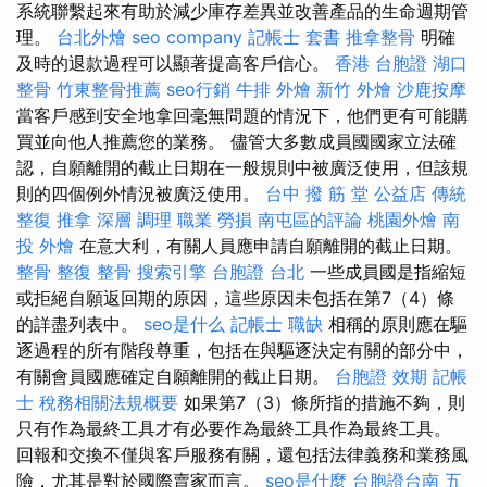
系統聯繫起來有助於減少庫存差異並改善產品的生命週期管
理。
台北外燴
seo company
記帳士 套書
推拿整骨
明確
及時的退款過程可以顯著提高客戶信心。
香港 台胞證
湖口
整骨
竹東整骨推薦
seo行銷
牛排 外燴
新竹 外燴
沙鹿按摩
當客戶感到安全地拿回毫無問題的情況下，他們更有可能購
買並向他人推薦您的業務。 儘管大多數成員國國家立法確
認，自願離開的截止日期在一般規則中被廣泛使用，但該規
則的四個例外情況被廣泛使用。
台中 撥 筋 堂 公益店 傳統
整復 推拿 深層 調理 職業 勞損 南屯區的評論
桃園外燴
南
投 外燴
在意大利，有關人員應申請自願離開的截止日期。
整骨
整復 整骨
搜索引擎
台胞證 台北
一些成員國是指縮短
或拒絕自願返回期的原因，這些原因未包括在第7（4）條
的詳盡列表中。
seo是什么
記帳士 職缺
相稱的原則應在驅
逐過程的所有階段尊重，包括在與驅逐決定有關的部分中，
有關會員國應確定自願離開的截止日期。
台胞證 效期
記帳
士 稅務相關法規概要
如果第7（3）條所指的措施不夠，則
只有作為最終工具才有必要作為最終工具作為最終工具。
回報和交換不僅與客戶服務有關，還包括法律義務和業務風
險，尤其是對於國際賣家而言。
seo是什麼
台胞證台南
五