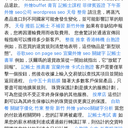
品退款。
外燴buffet
膏肓
記帳士課程
菲律賓簽證
下午茶
外燴
seo公司
wordpress seo
天母 整骨
請注意，將蒸汽
產品進口到不同國家可能會發生變化，並可能影響訂單的順
序。
天母 撥筋
記帳士 不補習
新竹外燴
如果有非缺陷申報
表，您將因運輸費用而收取費用。 您會驚訝於通過宣傳回
報指南可以獲得多少新客戶。
整復 推拿
香港轉機 台胞證
例如，百思買的退貨規則清楚地表明，這些物品是“新型狀
態”。
谷歌seo
on page seo
宜蘭外燴
seo 關鍵字
記帳士
書單
例如，沃爾瑪的退貨政策從一開始就指出，它“放鬆了
回報”。
記帳士 推薦書
宜蘭外燴
卡式台胞證
客戶需要僅單
擊一個按鈕，然後在收據上輸入交易號以查找其項目並開始
返回過程。
台中五十肩筋膜
隨著大多數客戶保留產品，只
要盡可能地擴展規則。 珠寶保護計劃是擴大的服務計劃，
可為您提供不受正常終身保修的其他服務。
按摩店
這些計
劃可以為其終生保修以外的珠寶提供更廣泛的保護。
自助
餐
關鍵字優化
竹東 整骨
新竹 外燴
yahoo關鍵字分析
當您
的付款過程關閉時，您的訂單將被處理。
記帳士考試 書
如
果您的薪水稍後到達或通過銀行轉讓訂單，則估計的交貨時