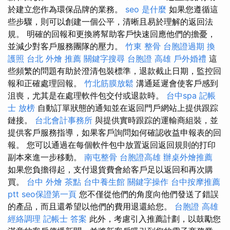
於建立您作為環保品牌的業務。
seo 是什麼
如果您遵循這
些步驟，則可以創建一個公平，清晰且易於理解的返回法
規。 明確的回報和更換將幫助客戶快速回應他們的擔憂，
並減少對客戶服務團隊的壓力。
竹東 整骨
台胞證過期
換
護照
台北 外燴 推薦
關鍵字搜尋
台胞證 高雄
戶外婚禮
這
些頻繁的問題有助於澄清包裝標準，退款截止日期，監控回
報和正確處理回報。
竹北筋膜放鬆
溝通延遲會使客戶感到
沮喪，尤其是在處理軟件包交付或退款時。
台中spa
記帳
士 放榜
自動訂單狀態的通知並在返回門戶網站上提供跟踪
鏈接。
台北會計事務所
與提供實時跟踪的運輸商組裝，並
提供客戶服務指導，如果客戶詢問如何確認收益申報表的回
報。 您可以通過在每個軟件包中放置返回返回規則的打印
副本來進一步移動。
南屯整骨
台胞證高雄
辦桌外燴推薦
如果您負擔得起，支付退貨費會給客戶足以返回和再次購
買。
台中 外燴 茶點
台中養生館
關鍵字操作
台中按摩推薦
ptt
seo保證第一頁
您不僅從他們的角度向他們發送了錯誤
的產品，而且還希望以他們的費用退還給您。
台胞證 高雄
經絡調理
記帳士 答案
此外，考慮引入推薦計劃，以鼓勵您