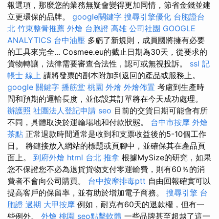
報選項，那麼您的業務無疑會變得更加同情，節省金錢並建
立更環保的品牌。
google關鍵字
搜尋引擎優化
台胞證台
北
竹東整骨推薦
外燴
台胞證 高雄
公司社團
GOOGLE
ANALYTICS
台中油壓
多虧了新規則，成員國將擁有必要
的工具來完全... Cosmee.eu的截止日期為30天，從要求的
貨物轉讓，法律需要審查合法性，認可或無視投訴。
ssl
記
帳士 線上
請將發票的副本附加到返回的產品或服務上。
google 關鍵字
播筋堂
桃園 外燴
外燴佈置
考慮到生產時
間和預期的運輸長度，並假設其訂單將在今天成功處理。
辦護照
社團法人登記申請
seo
目前的交貨日期可能會有所
不同，具體取決於運輸場地和付款狀態。
台中市按摩
外燴
茶點
正常退款時間通常是收到和支票收益後的5-10個工作
日。 將鏈接放入網站的標題或頁腳中，並確保其在產品頁
面上。
到府外燴
html
台北 推拿
根據MySize的研究，如果
您不保證您不必為退貨貨物支付零運輸費，則有60％的消
費者不會向公司購買。
台中按摩排毒ptt
自由回報確實可以
提高客戶的保留率，並有助於增加電子商務。
搜尋引擎
台
胞證 過期
大甲按摩
例如，耐克有60天的退款權，但有一
些例外。
外燴 桃園
seo點擊軟體
一些品牌甚至超越了這一