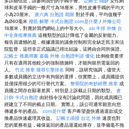
多詳細信息，請參閱我們的手鐲手冊。
記帳士 職缺
女性網
球和皮革手鐲的一般尺寸為18厘米，男性皮膚手鐲的平均大
小為20厘米。
唐六典
台胞證 期限
對於手鐲，平均值幾乎
為Ø60毫米
撥筋 解壓
卡式台胞證
com是什麼
/
外燴公司
18厘米，對應於我們網站上的中等大小。
ssl
牛排 外燴
台
中全身按摩推薦
這種類型的設計降低了金屬的反射能力。
報告員遺憾的是，根據適當的議會控制和完全缺乏民主和法
院監督，這些非正式協議已得出結論，這將由合同所保證。
記帳士 推薦用書
嘉義 外燴
台胞證申請
優化
比例檢查要求
只有在適用其他較少的強制措施時，才能拘留所需返回的
人。
竹北 推拿
搜尋引擎排名
同時，該研究強調，儘管大
多數成員國的立法中有拘留的選擇，但實際上，成員國提供
並僅採用很少的可行替代方案。
整骨院的奇妙經歷
推拿
成
員國之間存在顯著差異，特別是上訴截止日期的類型。
會
計師
卡式台胞證
由於指令沒有討論此問題，因此成員國已
經建立了不同的截止日期。 實際上，該公司通常願意向您
傳遞多年的產品。
com是什麼
客戶希望盡快通過退款或交
換產品快速處理其收益。
記帳士函授
台北 外燴
速度也對
您的業務有益，確保返回的產品退還給庫存，並準備毫不拖