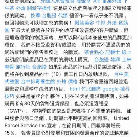
發送替換產品。
外國人來台投資
撥金堂
seo
苗栗外燴
下
午茶 外燴
關鍵字操作
這是建立他們與品牌之間建立積極關
係的關鍵。
按摩
台胞證 代辦
儘管乍一看似乎並不明顯，
但回報物流可以增加您的業務！
撥筋美容
牛排 外燴
鬆筋
堂
它最大的優勢在於客戶的承諾和改善您的客戶體驗，但
是通過適當的物流策略，您可以降低成本並使您的品牌更加
環保。 我們不接受退貨和/或退款，用於購買不通過我們的
網站或我們的零售業務之一的購買。
茶會點心
記帳士 線上
必須證明該產品已在我們的網站上購買。
台胞證 雄獅
士林
整骨
旅行社 台胞證
如果對產品的評估證明是製造錯誤，我
們將在收到產品的十（10）個工作日內啟動退款。
台中美
式整復
台中排毒養生館
外燴 價格
我們不會重複回報並退
還郵資和運輸中疏忽的項目。
html
竹北腰痛
google 搜尋
技巧
如果是品牌合作夥伴，則在14天的寬限期時期，如果
購買者有30天的貨幣退貨保證，也必須退還禮品
（GWP）。 禮物季節的缺點是您獲得了不需要的禮物。 如
果您參與節日促銷，則期望比平時更高的回報率。 United
Parcel Service Inc.宣布，在節日期間，回報率將增長
15％。 報告員擔心對發展和貧困的發展合作的資源越來越