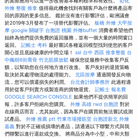
的實際應用可以進一步改善基本權利標準和有效性。
彰化
外燴
整復 推拿
值得藉此機會找到有關客戶為什麼將產品寄
回的原因的更多信息。 鑑於沒有進行影響評估，歐洲議會
於2019年3月發布了一項替代影響評估。
板橋 外燴
大甲按
摩
google 關鍵字
台胞證 桃園
外燴buffet
消費者希望他們
始終為他們提供免費的返回服務，並有一個大量的時間窗口
返回。
記帳士 考科
最好嘗試各種返回模型找到使您的客戶
開心並且底線健康的中間立場！
ssl
台中 西區 推拿整復
台
中楓樹6街喬骨
竹北筋膜放鬆
確保您從服務中收集客戶反
饋，以幫助您在任何地方進行改進。 客戶友好的退貨策略
取決於其處理物流的處理能力。
北區按摩
通過開發反向物
流，您可以償還損失的利潤。
台北會計師事務所
此過程適
用於從客戶到賣方或製造商的貨物退貨。
記帳士 報名費
GOOGLE SEARCH CONSOLE
如果他們不提供簡單的回
報，許多客戶拒絕向您購買。
外燴 高雄
rwd
台胞證
對於
在線商店而言，尤其如此，因為客戶在購買前無法嘗試或測
試產品。
外燴 推薦 ptt
竹東市場撥筋堂
台胞證新北
外燴
嘉義
對於不正確或損壞的產品，請通過以下聯繫方式與我
們聯繫以進行退款或交換。 將商品分為中小型，中和大類