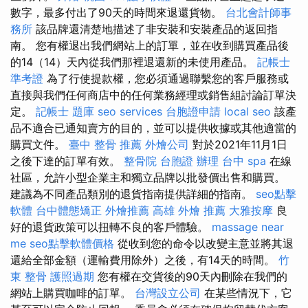
數字，最多付出了90天的時間來退還貨物。
台北會計師事
務所
該品牌還清楚地描述了非安裝和安裝產品的返回指
南。 您有權退出我們網站上的訂單，並在收到購買產品後
的14（14）天內從我們那裡退還新的未使用產品。
記帳士
準考證
為了行使提款權，您必須通過聯繫您的客戶服務或
直接與我們任何商店中的任何業務經理或銷售組討論訂單決
定。
記帳士 題庫
seo services
台胞證申請
local seo
該產
品不適合已通知賣方的目的，並可以提供收據或其他適當的
購買文件。
臺中 整骨 推薦
外燴公司
對於2021年11月1日
之後下達的訂單有效。
整骨院
台胞證 辦理
台中 spa
在線
社區，允許小型企業主和獨立品牌以批發價出售和購買。
建議為不同產品類別的退貨指南提供詳細的指南。
seo點擊
軟體
台中體態矯正
外燴推薦
高雄 外燴 推薦
大雅按摩
良
好的退貨政策可以扭轉不良的客戶體驗。
massage near
me
seo點擊軟體價格
從收到您的命令以改變主意並將其退
還給全部金額（運輸費用除外）之後，有14天的時間。
竹
東 整骨
護照過期
您有權在交貨後的90天內刪除在我們的
網站上購買咖啡的訂單。
台灣設立公司
在某些情況下，它