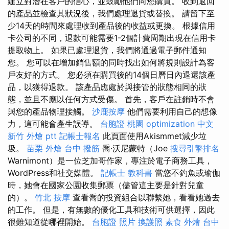
建立對潛在客戶的信心，並鼓勵他們向您購買。 收到返回
的產品並檢查其狀況後，我們處理退貨或替換。 請留下至
少14天的時間來處理收到產品後的收益或更換。 根據信用
卡公司的不同，退款可能需要1-2個計費周期出現在信用卡
提取物上。 如果已處理退貨，我們將通過電子郵件通知
您。 您可以在增加銷售額的同時找出如何將規則設計為客
戶友好的方式。 您必須在購買後的14個日曆日內退還該產
品，以獲得退款。 該產品應處於與接管的狀態相同的狀
態，並且不應以任何方式受傷。 首先，客戶在註銷時不會
與您的產品物理接觸。
沙鹿按摩
他們需要利用自己的想像
力，這可能會產生誤導。
台胞證 桃園
optimization 中文
新竹 外燴 ptt
記帳士報名
此頁面使用Akismmet減少垃
圾。
苗栗 外燴
台中 撥筋
喬·沃尼蒙特（Joe
搜尋引擎排名
Warnimont）是一位芝加哥作家，專注於電子商務工具，
WordPress和社交媒體。
記帳士 教科書
當您不釣魚或瑜伽
時，她會在國家公園收集郵票（儘管這主要是針對兒童
的）。
竹北 按摩
查看喬的投資組合以聯繫她，看看她過去
的工作。 但是，有無數的優化工具和技術可供選擇，因此
很難知道從哪裡開始。
台胞證 照片
換護照
素食 外燴
台中