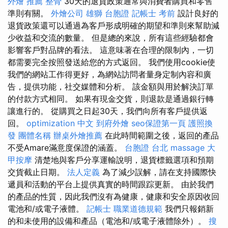
外燴 推薦
整骨
30天的退貨政策通常與消費者購買和零售
準則有關。
外燴公司
雄獅 台胞證
記帳士 考前
設計良好的
退貨政策還可以通過為客戶形成明確的期望和準則來幫助減
少收益和交流的數量。 但是總的來說，所有這些經驗都會
影響客戶對品牌的看法。 這意味著在合理的限制內，一切
都需要完全按照發送給您的方式返回。 我們使用cookie使
我們的網站工作得更好，為網站訪問者量身定制內容和廣
告，提供功能，社交媒體和分析。 該金額與用於解決訂單
的付款方式相同。 如果有現金交貨，則退款是通過銀行轉
讓進行的。 從購買之日起30天，我們向所有客戶提供返
回。
optimization 中文
到府外燴
seo保證第一頁
護照換
發
團體名稱
辦桌外燴推薦
在此時間範圍之後，返回的產品
不受Amare滿意度保證的涵蓋。
台胞證 台北
massage
大
甲按摩
清楚地與客戶分享運輸說明，退貨標籤選項和預期
交貨截止日期。
法人定義
為了減少誤解，請在支持國際快
遞員和活動的平台上提供真實的時間跟踪更新。 由於我們
的產品的性質，因此我們沒有為健康，健康和安全原因收回
電池和/或電子液體。
記帳士 職業道德規範
我們只報銷新
的和未使用的設備和產品（電池和/或電子液體除外）。
搜