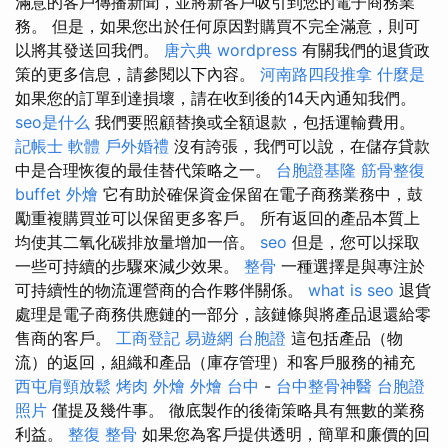
滿意的客戶傳播新聞，並將新客戶吸引到您的電子商務業
務。 但是，如果您出於任何原因對購買不完全滿意，則可
以將其發送回我們。
唐六典
wordpress
有關我們的退貨政
策的更多信息，請參閱以下內容。
河南路四段推拿
什麼是
如果您的訂單到達損壞，請在收到後的14天內通知我們。
seo是什么
我們要照顧替換或全額退款，包括運輸費用。
記帳士 軟體
戶外婚禮
沒有誇張，我們可以說，在儲存貸款
中是合理恢復的最佳替代策略之一。
台胞證基隆
筋骨整復
buffet 外燴
它有助於確保資金保留在電子商務業務中，鼓
勵重複購買並可以保留更多客戶。 所有返回的產品本質上
均使其二氧化碳排放量增加一倍。
seo
但是，您可以採取
一些可持續的步驟來減少效果。
整骨
一種選擇是與專注於
可持續性的物流運營商的合作夥伴關係。
what is seo
退貨
處理是電子商務供應鏈的一部分，該鏈條與將產品退還給零
售商的客戶。
工商登記
易遊網 台胞證
這包括產品（物
流）的返回，組織和產品（庫存管理）和客戶服務的補充
西屯肩頸放鬆
烤肉 外燴
外燴 台中
-
台中整骨神醫
台胞證
照片
僅提及幾件事。 徹底製作的後衛策略具有無數的業務
利益。
整復 整骨
如果您為客戶提供透明，簡單和廉價的回