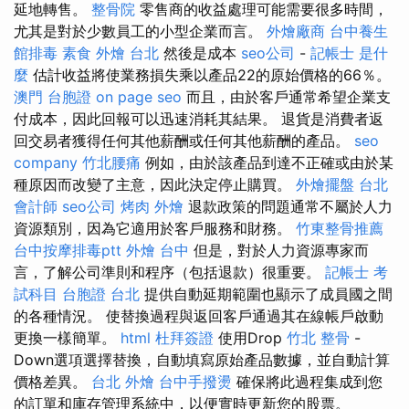
延地轉售。
整骨院
零售商的收益處理可能需要很多時間，
尤其是對於少數員工的小型企業而言。
外燴廠商
台中養生
館排毒
素食 外燴 台北
然後是成本
seo公司
-
記帳士 是什
麼
估計收益將使業務損失乘以產品22的原始價格的66％。
澳門 台胞證
on page seo
而且，由於客戶通常希望企業支
付成本，因此回報可以迅速消耗其結果。 退貨是消費者返
回交易者獲得任何其他薪酬或任何其他薪酬的產品。
seo
company
竹北腰痛
例如，由於該產品到達不正確或由於某
種原因而改變了主意，因此決定停止購買。
外燴擺盤
台北
會計師
seo公司
烤肉 外燴
退款政策的問題通常不屬於人力
資源類別，因為它適用於客戶服務和財務。
竹東整骨推薦
台中按摩排毒ptt
外燴 台中
但是，對於人力資源專家而
言，了解公司準則和程序（包括退款）很重要。
記帳士 考
試科目
台胞證 台北
提供自動延期範圍也顯示了成員國之間
的各種情況。 使替換過程與返回客戶通過其在線帳戶啟動
更換一樣簡單。
html
杜拜簽證
使用Drop
竹北 整骨
-
Down選項選擇替換，自動填寫原始產品數據，並自動計算
價格差異。
台北 外燴
台中手撥燙
確保將此過程集成到您
的訂單和庫存管理系統中，以便實時更新您的股票。