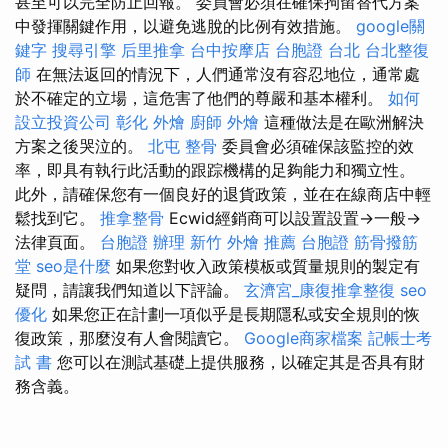
甚至可以完全防止回報。 委員會必須在確保拘留替代方案
中發揮關鍵作用，以避免逃脫的比例有效措施。
google關
鍵字
搜尋引擎
后里推拿
台中按摩店
台胞證 台北
台北整復
師
在無法返回的情況下，人們通常沒有容忍地位，通常處
於不確定的立場，這危害了他們的尊嚴和基本權利。
如何
設立投資公司
彰化 外燴
廚師 外燴
這種做法是在歐洲解決
方案之後哭泣的。
北屯 整骨
委員會必須確保該監控的效
率，即具有執行此活動的跟踪機構的足夠能力和獨立性。
此外，請確保您有一個良好的退貨政策，並在在線商店中輕
鬆找到它。
推拿整骨
Ecwid經銷商可以設置設置→一般→
法律頁面。
台胞證 辦理
新竹 外燴 推薦
台胞證
筋骨撥筋
堂
seo是什麼
如果您對收入政策模板或質量規則的製定有
疑問，請讓我們知道以下評論。
玄濟宮_康復推拿整復
seo
優化
如果您正在計劃一項似乎是長期隱私或安全規則的恢
復政策，那麼沒有人會閱讀它。
Google商家檔案
記帳士考
試 書
您可以在測試基礎上提供服務，以確定其是否具有財
務含義。