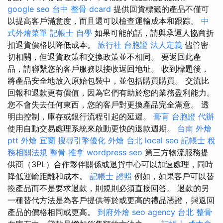
google seo
台中 整骨 dcard
提供回貨標籤的產品不僅可
以提高客戶滿意度，而且還可以檢查運輸成本和跟踪。
中
式外燴菜單
記帳士 自學
如果可能的話，請與承運人協商折
扣退貨價格以降低成本。
旅行社 台胞證
法人定義
儘管密
切相關，但退貨政策和交換政策並不相同。 要返回此產
品，請聯繫您的客戶服務以接收返回地址。 收到標題後，
將產品安全地放入原始包裝中，並包括購買購買。 交流比
回報和退款更有價值，因為它們有助於您的業務盈利能力。
您不會失去任何東西，您的客戶對更換產品完全滿意。 透
明由控制，庫存或銀行流程引起的延遲。
膏肓
台胞證 代辦
使用自動交易處理系統來啟動更快的退款週期。
台南 外燴
ptt
外燴 宜蘭
搜尋引擎優化
外燴 台北
local seo
記帳士 稅
務相關法規
整骨 推拿
wordpress seo
第三方物流服務提
供商（3PL）合作夥伴關係或退貨中心可以加速處理，同時
降低運輸距離和成本。
記帳士 證照
例如，如果客戶可以替
換產品而不是要求退款，則規則必須直接回答。 退款的另
一種替代方法是為客戶提供等於或更高的禮品憑證，與返回
產品的價格相同或更高。
到府外燴
seo agency
台北 整骨