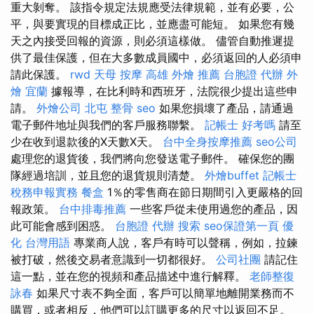
重大剝奪。 該指令規定法規應受法律規範，並有必要，公
平，與要實現的目標成正比，並應盡可能短。 如果您有幾
天之內接受回報的資源，則必須這樣做。 儘管自動推遲提
供了最佳保護，但在大多數成員國中，必須返回的人必須申
請此保護。
rwd
天母 按摩
高雄 外燴 推薦
台胞證 代辦
外
燴 宜蘭
據報導，在比利時和西班牙，法院很少提出這些申
請。
外燴公司
北屯 整骨
seo
如果您損壞了產品，請通過
電子郵件地址與我們的客戶服務聯繫。
記帳士 好考嗎
請至
少在收到退款後的X天數X天。
台中全身按摩推薦
seo公司
處理您的退貨後，我們將向您發送電子郵件。 確保您的團
隊經過培訓，並且您的退貨規則清楚。
外燴buffet
記帳士
稅務申報實務
餐盒
1％的零售商在節日期間引入更嚴格的回
報政策。
台中排毒推薦
一些客戶從未使用過您的產品，因
此可能會感到困惑。
台胞證 代辦
搜索
seo保證第一頁
優
化 台灣用語
專業商人說，客戶有時可以聲稱，例如，拉鍊
被打破，然後交易者意識到一切都很好。
公司社團
請記住
這一點，並在您的視頻和產品描述中進行解釋。
老師整復
詠春
如果尺寸表不夠全面，客戶可以簡單地離開業務而不
購買，或者相反，他們可以訂購更多的尺寸以返回不足。