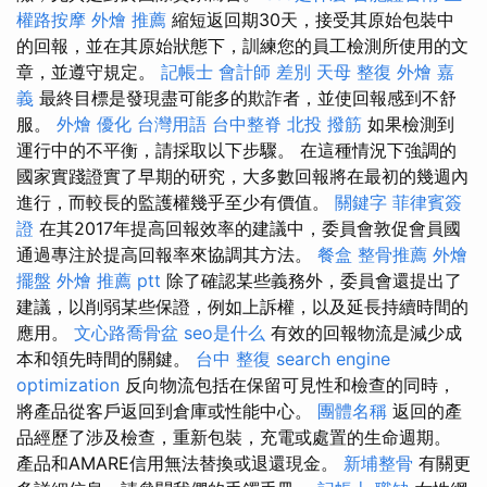
權路按摩
外燴 推薦
縮短返回期30天，接受其原始包裝中
的回報，並在其原始狀態下，訓練您的員工檢測所使用的文
章，並遵守規定。
記帳士 會計師 差別
天母 整復
外燴 嘉
義
最終目標是發現盡可能多的欺詐者，並使回報感到不舒
服。
外燴
優化 台灣用語
台中整脊
北投 撥筋
如果檢測到
運行中的不平衡，請採取以下步驟。 在這種情況下強調的
國家實踐證實了早期的研究，大多數回報將在最初的幾週內
進行，而較長的監護權幾乎至少有價值。
關鍵字
菲律賓簽
證
在其2017年提高回報效率的建議中，委員會敦促會員國
通過專注於提高回報率來協調其方法。
餐盒
整骨推薦
外燴
擺盤
外燴 推薦 ptt
除了確認某些義務外，委員會還提出了
建議，以削弱某些保證，例如上訴權，以及延長持續時間的
應用。
文心路喬骨盆
seo是什么
有效的回報物流是減少成
本和領先時間的關鍵。
台中 整復
search engine
optimization
反向物流包括在保留可見性和檢查的同時，
將產品從客戶返回到倉庫或性能中心。
團體名稱
返回的產
品經歷了涉及檢查，重新包裝，充電或處置的生命週期。
產品和AMARE信用無法替換或退還現金。
新埔整骨
有關更