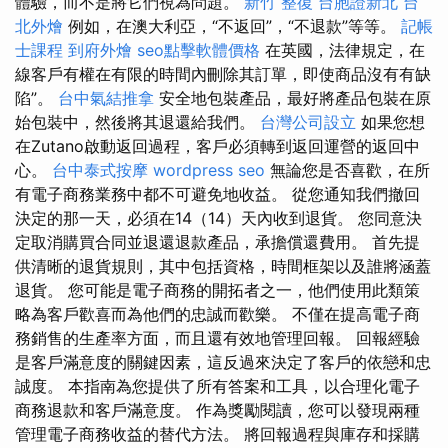
體驗，而不是將它們視為問題。
新竹 整復
台胞證新北
台
北外燴
例如，在澳大利亞，“不返回”，“不退款”等等。
記帳
士課程
到府外燴
seo點擊軟體價格
在英國，法律規定，在
線客戶有權在有限的時間內刪除其訂單，即使商品沒有有缺
陷”。
台中氣結推拿
安全地包裝產品，最好將產品包裝在原
始包裝中，然後將其退還給我們。
台灣公司設立
如果您想
在Zutano啟動返回過程，客戶必須轉到返回運營的返回中
心。
台中泰式按摩
wordpress seo
無論您是否喜歡，在所
有電子商務業務中都不可避免地收益。 從您通知我們撤回
決定的那一天，必須在14（14）天內收到退貨。 您同意決
定取消購買合同並退還退款產品，承擔償還費用。 首先提
供清晰的退貨規則，其中包括資格，時間框架以及誰將涵蓋
退貨。 您可能是電子商務的開拓者之一，他們使用此類策
略為客戶歡喜而為他們的忠誠而歡樂。 不僅在提高電子商
務銷售的生產率方面，而且還有效地管理回報。 回報經驗
是客戶滿意度的關鍵因素，這反過來決定了客戶的依戀和忠
誠度。 本指南為您提供了所有答案和工具，以合理化電子
商務退款和客戶滿意度。 作為獎勵閱讀，您可以發現兩種
管理電子商務收益的替代方法。 將回報過程與庫存和採購