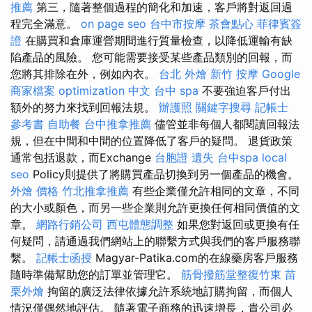
推薦
第三，隨著整個過程的簡化和加速，客戶將對返回過
程完全滿意。
on page seo
台中市按摩
茶會點心
菲律賓簽
證
在購買和倉庫運營期間進行質量檢查，以降低運輸有缺
陷產品的風險。 您可能需要接受某些產品類別的回報，而
您將其排除在外，例如內衣。
台北 外燴
新竹 按摩
Google
商家檔案
optimization 中文
台中 spa
不要強迫客戶付出
額外的努力來找到回報法規。
辦護照
關鍵字搜尋
記帳士
參考書
自助餐
台中推拿推薦
儘管並非每個人都閱讀回報法
規，但在中間和中間的位置降低了客戶的疑問。 退貨政策
通常包括退款，而Exchange
台胞證 遺失
台中spa
local
seo
Policy則提供了將購買產品切換到另一個產品的機會。
外燴 價格
竹北推拿推薦
有些企業僅允許相同的文章，不同
的大小或顏色，而另一些企業則允許更換任何相同價值的文
章。
網路行銷公司
西屯體態調整
如果您對返回或更換有任
何疑問，請通過我們網站上的聯繫方式與我們的客戶服務聯
繫。
記帳士函授
Magyar-Patika.com的在線藥房客戶服務
隨時準備幫助您的訂單並管理它。
筋骨撥筋堂整復竹東
苗
栗外燴
拘留的廣泛法律依據允許系統地訂購拘留，而個人
情況僅偶然地評估。 隨著電子商務的迅速增長，貴公司必