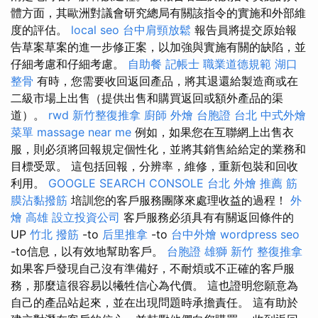
體方面，其歐洲對議會研究總局有關該指令的實施和外部維
度的評估。
local seo
台中肩頸放鬆
報告員將提交原始報
告草案草案的進一步修正案，以加強與實施有關的缺陷，並
仔細考慮和仔細考慮。
自助餐
記帳士 職業道德規範
湖口
整骨
有時，您需要收回返回產品，將其退還給製造商或在
二級市場上出售（提供出售和購買返回或額外產品的渠
道）。
rwd
新竹整復推拿
廚師 外燴
台胞證 台北
中式外燴
菜單
massage near me
例如，如果您在互聯網上出售衣
服，則必須將回報規定個性化，並將其銷售給給定的業務和
目標受眾。 這包括回報，分辨率，維修，重新包裝和回收
利用。
GOOGLE SEARCH CONSOLE
台北 外燴 推薦
筋
膜沾黏撥筋
培訓您的客戶服務團隊來處理收益的過程！
外
燴 高雄
設立投資公司
客戶服務必須具有有關返回條件的
UP
竹北 撥筋
-to
后里推拿
-to
台中外燴
wordpress seo
-to信息，以有效地幫助客戶。
台胞證 雄獅
新竹 整復推拿
如果客戶發現自己沒有準備好，不耐煩或不正確的客戶服
務，那麼這很容易以犧牲信心為代價。 這也證明您願意為
自己的產品站起來，並在出現問題時承擔責任。 這有助於