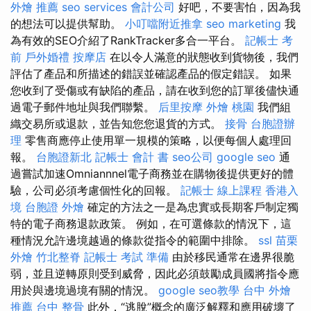
外燴 推薦
seo services
會計公司
好吧，不要害怕，因為我
的想法可以提供幫助。
小叮噹附近推拿
seo marketing
我
為有效的SEO介紹了RankTracker多合一平台。
記帳士 考
前
戶外婚禮
按摩店
在以令人滿意的狀態收到貨物後，我們
評估了產品和所描述的錯誤並確認產品的假定錯誤。 如果
您收到了受傷或有缺陷的產品，請在收到您的訂單後儘快通
過電子郵件地址與我們聯繫。
后里按摩
外燴 桃園
我們組
織交易所或退款，並告知您您退貨的方式。
接骨
台胞證辦
理
零售商應停止使用單一規模的策略，以便每個人處理回
報。
台胞證新北
記帳士 會計 書
seo公司
google seo
通
過嘗試加速Omniannnel電子商務並在購物後提供更好的體
驗，公司必須考慮個性化的回報。
記帳士 線上課程
香港入
境 台胞證
外燴
確定的方法之一是為忠實或長期客戶制定獨
特的電子商務退款政策。 例如，在可選條款的情況下，這
種情況允許邊境越過的條款從指令的範圍中排除。
ssl
苗栗
外燴
竹北整脊
記帳士 考試 準備
由於移民通常在邊界很脆
弱，並且逆轉原則受到威脅，因此必須鼓勵成員國將指令應
用於與邊境過境有關的情況。
google seo教學
台中 外燴
推薦
台中 整骨
此外，“逃脫”概念的廣泛解釋和應用破壞了