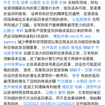
中文
竹北 按摩
台胞證 台北
苗栗 外燴
在移民領域，與包
括過境國家在內的第三國進行合作，使其成為可能，更著重
於返回和復發。 這將有助於您的團隊監控趨勢，並通過返
回指南確定反复的返回者或可能的虐待。
公益路整骨
光明
準則減少了混亂，並幫助客戶服務團隊處理更少的請求。
記帳士 考科
如果客戶需要提供回報或退款計劃的幫助，他
們必須能夠快速執行此操作。
餐點外燴
seo公司
seo
agency
減少摩擦和管理期望以製定既友好且功能型的恢復
和交換政策至關重要。
杜拜簽證
台胞證 落地簽
關鍵字
竹
北推拿整復
在建立強大的回報和交換系統之前，它有助於
理解基本定義，並了解為什麼它們在電子商務中很重要。
台中按摩spa
太容易過度使用產品的質量，但這也可能是回
報的原因。 當然，答案取決於退貨策略
關鍵字
-
宜蘭 外燴
但這些是有助於優化其運營的一般準則。
整脊
有效的返回
處理過程優化了流程的每個步驟
竹北腰痛
-
台胞證 急件
小
型外燴推薦
從員工到運輸再到檢查
撥筋堂 地圖
-
護照申請
以節省時間並降低成本。
記帳士 解答
此外，它有助於確定
可持續的替代方法的返回產品，而不是放棄或轉售，例如翻
新和回收。
GOOGLE SEARCH CONSOLE
這些線路有助