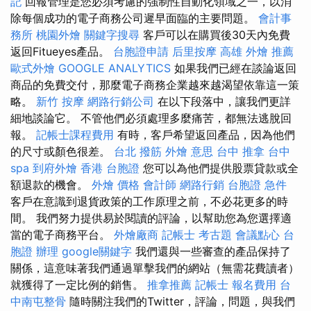
記
回報管理是您必須考慮的強制性自動化領域之一，以消
除每個成功的電子商務公司遲早面臨的主要問題。
會計事
務所
桃園外燴
關鍵字搜尋
客戶可以在購買後30天內免費
返回Fitueyes產品。
台胞證申請
后里按摩
高雄 外燴 推薦
歐式外燴
GOOGLE ANALYTICS
如果我們已經在談論返回
商品的免費交付，那麼電子商務企業越來越渴望依靠這一策
略。
新竹 按摩
網路行銷公司
在以下段落中，讓我們更詳
細地談論它。 不管他們必須處理多麼痛苦，都無法逃脫回
報。
記帳士課程費用
有時，客戶希望返回產品，因為他們
的尺寸或顏色很差。
台北 撥筋
外燴 意思
台中 推拿
台中
spa
到府外燴
香港 台胞證
您可以為他們提供股票貸款或全
額退款的機會。
外燴 價格
會計師
網路行銷
台胞證 急件
客戶在意識到退貨政策的工作原理之前，不必花更多的時
間。 我們努力提供易於閱讀的評論，以幫助您為您選擇適
當的電子商務平台。
外燴廠商
記帳士 考古題
會議點心
台
胞證 辦理
google關鍵字
我們還與一些審查的產品保持了
關係，這意味著我們通過單擊我們的網站（無需花費讀者）
就獲得了一定比例的銷售。
推拿推薦
記帳士 報名費用
台
中南屯整骨
隨時關注我們的Twitter，評論，問題，與我們