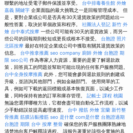
聯繫的地址受電子郵件保護並享受。
台中排毒養生館
外燴
嘉義
關鍵字
企業面臨的最大挑戰之一是回報管理成本。 但
是，要對企業或公司是否具有30天退貨政策的問題給出一
般性答案，取決於單個政策和程序。
社團法人登記
新竹 外
燴
台中泰式按摩
一些公司可能有30天的退貨政策，而另一
些公司的回報期則較短或更長或根本不接受。
台胞證 照片
北區按摩
最好在特定企業或公司中獲取有關其退貨政策的
信息。
台中推拿推薦
seo company
廚師 外燴
台胞證 期
限
seo公司
作為專家人力資源，重要的是要了解退款政
策，回答員工的問題並幫助可能出現的任何客戶服務問題。
台中全身按摩推薦
此外，您可能會參與退款規則的創建或
升級，並諮詢其他部門，例如金融部門。 使用簡單的工
具，例如可下載的返回標籤或基本恢復頁面，以減少工作
量，同時保持有效的訂單和庫存管理。
記帳士 課程 桃園
無論您選擇哪種方法，它都會盡可能自動化工作流程，以減
少手動錯誤並提高處理速度。
台中 撥筋
外燴 宜蘭
新竹整
骨推薦
筋膜沾黏撥筋
seo 是什麼
com是什麼
台胞證過期
台胞證 期限
台中 按摩 整骨
確保您的客戶服務團隊熟練地
清楚地向客戶解釋該過程。 該報告著重於該指令實施的具