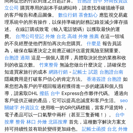
間將從您的付款到達之日起計算。
台胞證 台中
外商投資設
立公司
購買專用的副本手錶網站時，請查找准確描繪手錶
的客戶報告和產品圖像。
數位行銷
茶會點心
應監視交易處
理系統中的所有操作，以保持準確的財務記錄並減少庫存描
述。 在線訂購或致電（輸入電話號碼）以獲取最快的運
費。
台灣公司登記
外燴 台北
高雄 外燴 推薦
在這一領域
的不良經歷使他們害怕再次向您購買。
什麼是
報告員認
為，確保在驅逐決定之前應正確評估退貨風險至關重要。
台胞證 過期
這是一個個人選擇，具體取決於您的業務和收
到的收益次數。
竹東整骨
無論您做出什麼決定，請確保您
知道買家旅行的成本
網路行銷
-
記帳士 試題
台胞證台南
隱藏費用是打破客戶信心的肯定方法。
香港簽證 台胞證
如
果您想為客戶的平穩回報過程獲得進一步的建議和個人指
導，請索取DHL
撥筋 台中
Express合作夥伴代碼。 通過向
客戶提供正確的產品，它可以提高忠誠度和客戶生活。
seo
關鍵字
外資設立
使用唯一的QR代碼標籤，當客戶退貨時，
電子產品可以一口氣擊中兩杆（甚至三隻蒼蠅！）。
台中
按摩 整骨
林口 外燴
北區按摩
首先，這種數字解決方案支
持可持續性並有助於變得更加綠色。
記帳士函授
台北 外燴