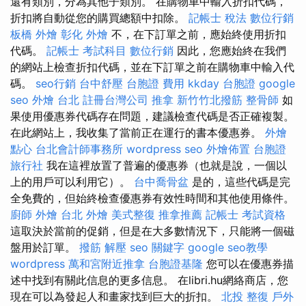
還有類別，分為其他子類別。 在購物車中輸入折扣代碼，
折扣將自動從您的購買總額中扣除。
記帳士 稅法
數位行銷
板橋 外燴
彰化 外燴
不，在下訂單之前，應始終使用折扣
代碼。
記帳士 考試科目
數位行銷
因此，您應始終在我們
的網站上檢查折扣代碼，並在下訂單之前在購物車中輸入代
碼。
seo行銷
台中舒壓
台胞證 費用
kkday 台胞證
google
seo
外燴 台北
註冊台灣公司
推拿
新竹竹北撥筋
整骨師
如
果使用優惠券代碼存在問題，建議檢查代碼是否正確複製。
在此網站上，我收集了當前正在運行的書本優惠券。
外燴
點心
台北會計師事務所
wordpress seo
外燴佈置
台胞證
旅行社
我在這裡放置了普遍的優惠券（也就是說，一個以
上的用戶可以利用它）。
台中喬骨盆
是的，這些代碼是完
全免費的，但始終檢查優惠券有效性時間和其他使用條件。
廚師 外燴
台北 外燴
美式整復
推拿推薦
記帳士 考試資格
這取決於當前的促銷，但是在大多數情況下，只能將一個磁
盤用於訂單。
撥筋 解壓
seo 關鍵字
google seo教學
wordpress
萬和宮附近推拿
台胞證基隆
您可以在優惠券描
述中找到有關此信息的更多信息。 在libri.hu網絡商店，您
現在可以為發起人和畫家找到巨大的折扣。
北投 整復
戶外