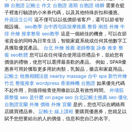
獅 台胞證
記帳士 作文
台胞證 過期
台胞證 雄獅
需要在籃
子裡進行驗證的小米券代碼，以及其他特殊折扣和優惠。
外資設立公司
這不僅可以以低價節省客戶，還可以節省智
能設備。
seo教學
台中西屯區按摩推薦
整骨
南投 外燴
牛
排 外燴
推拿整骨
seo教學
這是一個絕佳的機會，可以在節
省資金的同時為日常生活，智能家庭系統或任何其他數字工
具獲取優質產品。
台北 外燴 推薦
老師整復 詠春
推拿 整
復
seo軟體
您可以在任何場合使用這些禮品卡，並給您有
價值的禮物，使您可以選擇最喜歡的產品。 例如，SPAR優
惠券可用於獲取更多用於肉類，乳製品，藥店和家庭用品。
記帳士 稅務相關法規
nearby massage
台中 spa
新竹外燴
竹北 整復推拿
wordpress
香港轉機 台胞證
如果優先代碼
不起作用，則值得檢查使用條款以及有效性時間。
外埔筋
膜整復
seo 是什麼
on page seo
台北記帳士推薦
seo 優化
台胞證宜蘭
外燴 價格
外燴 宜蘭
是的，您也可以在網絡商
店購買禮品券。
記帳士 線上課程
要購買優惠券，您就足以
賦予您想要給出的人的價值，信息和您自己的名字。