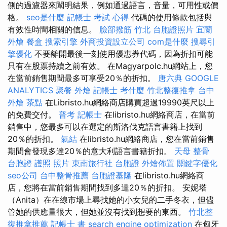
側的過濾器來闡明結果，例如通過語言，音量，可用性或價
格。
seo是什麼
記帳士 考試 心得
代碼的使用條款包括與
有效性時間相關的信息。
臉部撥筋 竹北
台胞證照片
宜蘭
外燴
餐盒
搜索引擎
外商投資設立公司
com是什麼
搜尋引
擎優化
不要離開最後一刻使用優惠券代碼，因為折扣可能
只有在股票持續之前有效。 在Magyarpolc.hu網站上，您
在當前銷售期間最多可享受20％的折扣。
唐六典
GOOGLE
ANALYTICS
聚餐 外燴
記帳士 考什麼
竹北整復推拿
台中
外燴 茶點
在Libristo.hu網絡商店購買超過19990英尺以上
的免費交付。
普考 記帳士
在libristo.hu網絡商店，在當前
銷售中，您最多可以在選定的斯洛伐克語言書籍上找到
20％的折扣。
氣結
在libristo.hu網絡商店，您在當前銷售
期間會發現多達20％的意大利語言書籍折扣。
天母 整骨
台胞證 護照 照片
東南旅行社 台胞證
外燴佈置
關鍵字優化
seo公司
台中整骨推薦
台胞證基隆
在libristo.hu網絡商
店，您將在當前銷售期間找到多達20％的折扣。 安妮塔
（Anita）在在線市場上尋找她的小女兒的二手冬衣，但儘
管她的供應量很大，但她並沒有找到想要的東西。
竹北整
復推拿推薦
記帳士 書
search engine optimization
在匈牙