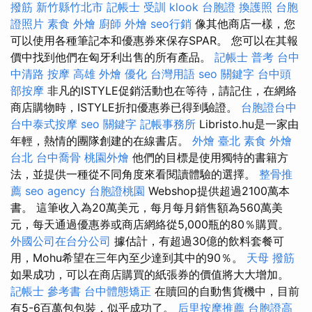
撥筋 新竹縣竹北市
記帳士 受訓
klook 台胞證
換護照
台胞
證照片
素食 外燴
廚師 外燴
seo行銷
像其他商店一樣，您
可以使用各種筆記本和優惠券來保存SPAR。 您可以在其報
價中找到他們在匈牙利出售的所有產品。
記帳士 普考
台中
中清路 按摩
高雄 外燴
優化 台灣用語
seo 關鍵字
台中頭
部按摩
非凡的ISTYLE促銷活動也在等待，請記住，在網絡
商店購物時，ISTYLE折扣優惠券已得到驗證。
台胞證台中
台中泰式按摩
seo 關鍵字
記帳事務所
Libristo.hu是一家由
年輕，熱情的團隊創建的在線書店。
外燴 臺北
素食 外燴
台北
台中喬骨
桃園外燴
他們的目標是使用獨特的書籍方
法，並提供一種從不同角度來看閱讀體驗的選擇。
整骨推
薦
seo agency
台胞證桃園
Webshop提供超過2100萬本
書。 這筆收入為20萬美元，每月每月銷售額為560萬美
元，每天通過優惠券或商店網絡從5,000瓶的80％購買。
外國公司在台分公司
據估計，有超過30億的飲料套餐可
用，Mohu希望在三年內至少達到其中的90％。
天母 撥筋
如果成功，可以在商店購買的紙張券的價值將大大增加。
記帳士 參考書
台中體態矯正
在贖回的自動售貨機中，目前
有5-6百萬包包裝，似乎成功了。
后里按摩推薦
台胞證高