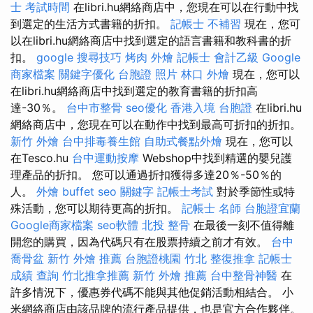
士 考試時間
在libri.hu網絡商店中，您現在可以在行動中找
到選定的生活方式書籍的折扣。
記帳士 不補習
現在，您可
以在libri.hu網絡商店中找到選定的語言書籍和教科書的折
扣。
google 搜尋技巧
烤肉 外燴
記帳士 會計乙級
Google
商家檔案
關鍵字優化
台胞證 照片
林口 外燴
現在，您可以
在libri.hu網絡商店中找到選定的教育書籍的折扣高
達-30％。
台中市整骨
seo優化
香港入境 台胞證
在libri.hu
網絡商店中，您現在可以在動作中找到最高可折扣的折扣。
新竹 外燴
台中排毒養生館
自助式餐點外燴
現在，您可以
在Tesco.hu
台中運動按摩
Webshop中找到精選的嬰兒護
理產品的折扣。 您可以通過折扣獲得多達20％-50％的
人。
外燴 buffet
seo 關鍵字
記帳士考試
對於季節性或特
殊活動，您可以期待更高的折扣。
記帳士 名師
台胞證宜蘭
Google商家檔案
seo軟體
北投 整骨
在最後一刻不值得離
開您的購買，因為代碼只有在股票持續之前才有效。
台中
喬骨盆
新竹 外燴 推薦
台胞證桃園
竹北 整復推拿
記帳士
成績 查詢
竹北推拿推薦
新竹 外燴 推薦
台中整骨神醫
在
許多情況下，優惠券代碼不能與其他促銷活動相結合。 小
米網絡商店由該品牌的流行產品提供，也是官方合作夥伴。