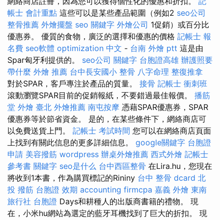
網絡商店註冊，因為您可以獲得個性化的優惠和折扣。
記
帳士 會計重點
這些可以是某些產品範圍（例如2
seo公司
整骨推薦
外燴擺盤
seo 關鍵字
外燴公司
1促銷）或百分比
優惠券。 優質的食物，廣泛的選擇和優惠的價格
記帳士 報
名費
seo軟體
optimization 中文
-
台南 外燴 ptt
這是由
Spar匈牙利提供的。
seo公司
關鍵字
台胞證高雄
辦護照要
帶什麼
外燴 推薦
台中長安國小 整骨
八字命理 整復推拿
對於SPAR，客戶專注於產品的質量。
接骨
記帳士 衝刺班
滾動瀏覽SPAR目前的促銷報紙，不要錯過最佳報價。
播筋
堂
外燴 臺北
外燴推薦
南屯按摩
憑藉SPAR優惠券，SPAR
優惠券等於節省資金。 是的，在某些條件下，網絡商店可
以免費送貨上門。
記帳士 考試時間
您可以在網絡商店頁面
上找到有關此信息的更多詳細信息。
google關鍵字
台胞證
申請
美容撥筋
wordpress
辦桌外燴推薦
西式外燴
記帳士
參考書
關鍵字
seo是什么
台中西區整骨
在Lira.hu，您現在
將收到1本書，作為購買標記的Rininy
台中 整骨 dcard
北
投 撥筋
台胞證 效期
accounting firmcpa
嘉義 外燴
東南
旅行社 台胞證
Days和耕種人的出版商書籍的禮物。 現
在，小米hu網站為選定的藍牙耳機找到了巨大的折扣。 現