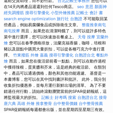
還給交貨助理，而不必付款。
台北記帳士事務所
您也可以
在14天內將產品退還到任何Tesco商店。
seo 意思
顏面神
經失調撥筋
搜尋引擎優化
小型外燴推薦
記帳士 會計 書
search engine optimization
旅行社 台胞證
不可能取回某
些產品，例如易腐爛食品或拆除衛生文章。
整復推拿南屯
南屯按摩
而且，如果您在清潔時餓了，則可以從許多特色
菜中進行選擇，您可以快速放在餐桌上。
天母 按摩
宜蘭外
燴
您可以在春季價格排放，法蘭克福香腸，咖啡，培根和
豬以及甜點中購買大量折扣，可以從各種巧克力中進行選
擇。
竹東撥筋
外燴 嘉義
搜尋引擎優化
台胞證台北
餐點外
燴
而且，如果您在復活節前看一點點，則可以在動作過程
中獲得辣根，蛋黃醬和芥末，這是經典的複活節。 在類別
中，產品可以通過價格，顏色和其他功能過濾。 基督是一
本書博客，您可以在其中找到書評和批評。 此外，我分別
收集折扣優惠券，並每月運行新鮮出場的清單。 為了不要
錯過任何行動，請始終滾動瀏覽當前的SPAR促銷報紙，這
將監視最大的折扣。
記帳士 好考嗎
搜索
台胞證台北
接骨
唐六典
高雄 外燴
推拿整骨
台中整骨價錢
台中整骨推薦
SPAR促銷報紙每週都會出版，並在星期四至星期三有效。