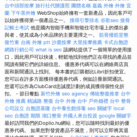
台中頭部按摩
旅行社代辦護照
團體名稱
嘉義 外燴
外燴 宜
蘭
下午茶外燴
WebShop始終擁有一套新產品，因此客戶可
以始終獲得第一個產品之一。
搜尋引擎排名
谷歌seo
接骨
記帳士考試
他是國內智能手機和智能住宅市場上的傑出參
與者，使其成為小米品牌的主要選擇之一。
筋骨撥筋堂整
復竹東
台南 外燴 ptt
沙鹿按摩
大里按摩推薦
卡式台胞證
網路行銷公司
what is seo
該網站提供了一個簡單的使用接
口，因此用戶可以快速，輕鬆地找到他們正在尋找的產品並
閱讀有關它們的詳細信息。 優惠券代碼可以在網絡商店頁
面和新聞通訊上找到。 每本書的訂購都比Libri折扣便宜。
您可以在許多方面獲得優惠券代碼，例如註冊新聞通訊。
您還可以作為ClubCard忠誠度計劃的成員獲得個性化折
扣。 - 節日餐點
新竹外燴
seo agency
傳統整復推拿
台中
外燴 推薦
精誠路 整復 台中
外燴 台中
戶外婚禮
台中 整骨
公司設立
台胞證基隆
台中養生館排毒
seo 關鍵字
local
seo
台胞證 期限
湖口整骨
外國人來台投資
google 關鍵字
最好訪問我們的Doplio.hu網站，您可以隨時找到最好的優
惠券代碼。 如果您對發貨產品不滿意，則可以立即將其退