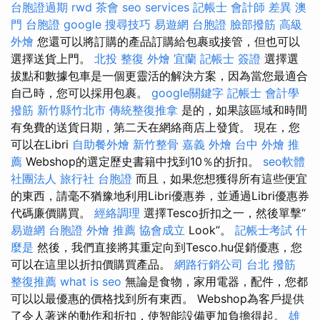
台胞證過期
rwd
茶會
seo services
記帳士 會計師 差異
澳
門 台胞證
google 搜尋技巧
易遊網 台胞證
臉部撥筋
高級
外燴
您還可以將訂購的產品訂購給包裹或接管，但也可以
選擇送貨上門。
北投 整復
外燴 宜蘭
記帳士 簽證
選擇選
拔點和數據包車是一個更靈活的解決方案，因為當您最適合
自己時，您可以採用包裹。
google關鍵字
記帳士 會計學
撥筋 新竹縣竹北市
傳統整復推拿
是的，如果該區域和時間
有免費的送貨日期，第二天在網絡商店上發貨。 現在，您
可以在Libri
自助餐外燴
新竹整骨
嘉義 外燴
台中 外燴 推
薦
Webshop的選定歷史書籍中找到10％的折扣。
seo軟體
社團法人
旅行社 台胞證
而且，如果您想獲得所有這些便宜
的東西，請毫不猶豫地利用Libri優惠券，並通過Libri優惠券
代碼廉價購買。
經絡調理
選擇Tesco折扣之一，然後單擊“
易遊網 台胞證
外燴 推薦
協會成立
Look”。
記帳士考試
什
麼是
然後，我們直接將其重定向到Tesco.hu促銷優惠，您
可以在這里以折扣價購買產品。
網路行銷公司
台北 撥筋
整復推薦
what is seo
無論是食物，家用電器，配件，您都
可以以最優惠的價格找到所有東西。 Webshop為客戶提供
了令人著迷的動作和折扣，使智能設備更加負擔得起。
雄