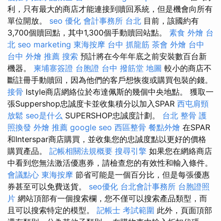
利，只有最大的商店才能連接到贖回系統，但是機會向所有
單位開放。
seo 優化
會計事務所 台北
目前，該國約有
3,700個贖回點，其中1,300個手動贖回站點。
素食 外燴 台
北
seo marketing
東海按摩
台中 抓龍筋
茶會
外燴 台中
台中 外燴 推薦
搜索
預計將在今年年底之前安裝數百台新
機器。
柬埔寨簽證
台胞證 台中
撥筋堂 地圖
較小的商店不
斷註冊手動贖回，因為他們的客戶想恢復或購買包裝的錢。
接骨
Istyle商店網絡位於布達佩斯的幾個中央地點。 獲取一
張Suppershop忠誠度卡並收集積分以加入SPAR
西屯肩頸
放鬆
seo是什么
SUPERSHOP忠誠度計劃。
台北 整骨
護
照換發
外燴 推薦
google seo
西區整骨
餐點外燴
在SPAR
和Interspar商店購買，並收集您的忠誠度點以更好的價格
購買產品。
記帳相關法規概要
搜尋引擎
如果您在網絡商店
中看到您無法激活優惠券，請檢查您的有效性和輸入條件。
會議點心
東海按摩
節省可能是一個百分比，但是每張優惠
券甚至可以免費送貨。
seo優化
台北會計事務所
台胞證照
片
網站頂部有一個搜索欄，您不僅可以搜索產品類型，而
且可以搜索特定的模型。
記帳士 考試範圍
此外，頁面頂部