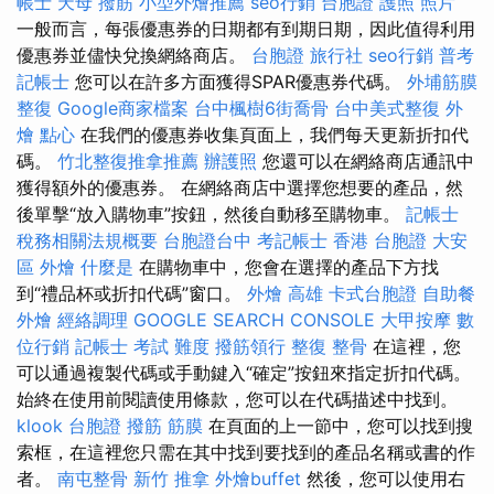
帳士
天母 撥筋
小型外燴推薦
seo行銷
台胞證 護照 照片
一般而言，每張優惠券的日期都有到期日期，因此值得利用
優惠券並儘快兌換網絡商店。
台胞證 旅行社
seo行銷
普考
記帳士
您可以在許多方面獲得SPAR優惠券代碼。
外埔筋膜
整復
Google商家檔案
台中楓樹6街喬骨
台中美式整復
外
燴 點心
在我們的優惠券收集頁面上，我們每天更新折扣代
碼。
竹北整復推拿推薦
辦護照
您還可以在網絡商店通訊中
獲得額外的優惠券。 在網絡商店中選擇您想要的產品，然
後單擊“放入購物車”按鈕，然後自動移至購物車。
記帳士
稅務相關法規概要
台胞證台中
考記帳士
香港 台胞證
大安
區 外燴
什麼是
在購物車中，您會在選擇的產品下方找
到“禮品杯或折扣代碼”窗口。
外燴 高雄
卡式台胞證
自助餐
外燴
經絡調理
GOOGLE SEARCH CONSOLE
大甲按摩
數
位行銷
記帳士 考試 難度
撥筋領行
整復 整骨
在這裡，您
可以通過複製代碼或手動鍵入“確定”按鈕來指定折扣代碼。
始終在使用前閱讀使用條款，您可以在代碼描述中找到。
klook 台胞證
撥筋
筋膜
在頁面的上一節中，您可以找到搜
索框，在這裡您只需在其中找到要找到的產品名稱或書的作
者。
南屯整骨
新竹 推拿
外燴buffet
然後，您可以使用右