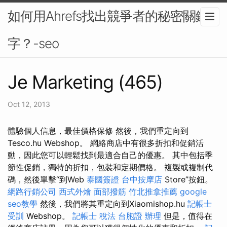
如何用Ahrefs找出競爭者的秘密關鍵
字？-seo
Je Marketing (465)
Oct 12, 2013
體驗個人信息，最佳價格保修 然後，我們重定向到
Tesco.hu Webshop。 網絡商店中有很多折扣和促銷活
動，因此您可以輕鬆找到最適合自己的優惠。 其中包括季
節性促銷，獨特的折扣，包裝和定期價格。 複製或複制代
碼，然後單擊“到Web
泰國簽證
台中按摩店
Store”按鈕。
網路行銷公司
西式外燴
面部撥筋
竹北推拿推薦
google
seo教學
然後，我們將其重定向到Xiaomishop.hu
記帳士
受訓
Webshop。
記帳士 稅法
台胞證 辦理
但是，值得在