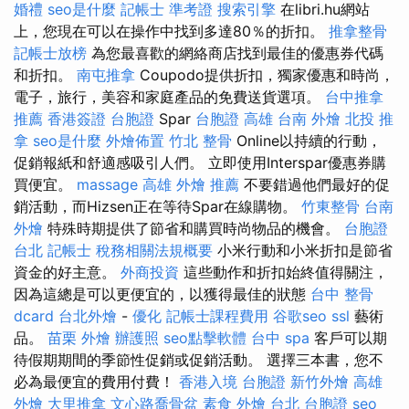
婚禮
seo是什麼
記帳士 準考證
搜索引擎
在libri.hu網站
上，您現在可以在操作中找到多達80％的折扣。
推拿整骨
記帳士放榜
為您最喜歡的網絡商店找到最佳的優惠券代碼
和折扣。
南屯推拿
Coupodo提供折扣，獨家優惠和時尚，
電子，旅行，美容和家庭產品的免費送貨選項。
台中推拿
推薦
香港簽證 台胞證
Spar
台胞證 高雄
台南 外燴
北投 推
拿
seo是什麼
外燴佈置
竹北 整骨
Online以持續的行動，
促銷報紙和舒適感吸引人們。 立即使用Interspar優惠券購
買便宜。
massage
高雄 外燴 推薦
不要錯過他們最好的促
銷活動，而Hizsen正在等待Spar在線購物。
竹東整骨
台南
外燴
特殊時期提供了節省和購買時尚物品的機會。
台胞證
台北
記帳士 稅務相關法規概要
小米行動和小米折扣是節省
資金的好主意。
外商投資
這些動作和折扣始終值得關注，
因為這總是可以更便宜的，以獲得最佳的狀態
台中 整骨
dcard
台北外燴
-
優化
記帳士課程費用
谷歌seo
ssl
藝術
品。
苗栗 外燴
辦護照
seo點擊軟體
台中 spa
客戶可以期
待假期期間的季節性促銷或促銷活動。 選擇三本書，您不
必為最便宜的費用付費！
香港入境 台胞證
新竹外燴
高雄
外燴
大里推拿
文心路喬骨盆
素食 外燴 台北
台胞證
seo