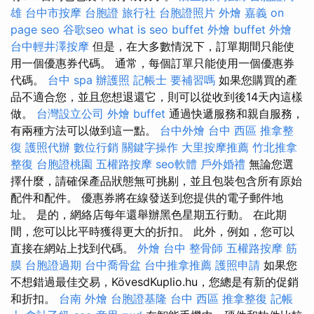
雄
台中市按摩
台胞證 旅行社
台胞證照片
外燴 嘉義
on
page seo
谷歌seo
what is seo
buffet 外燴
buffet 外燴
台中輕井澤按摩
但是，在大多數情況下，訂單期間只能使
用一個優惠券代碼。 通常，每個訂單只能使用一個優惠券
代碼。
台中 spa
辦護照
記帳士 要補習嗎
如果您購買的產
品不適合您，並且您想退還它，則可以從收到後14天內這樣
做。
台灣設立公司
外燴 buffet
通過快遞服務和親自服務，
有兩種方法可以做到這一點。
台中外燴
台中 西區 推拿整
復
護照代辦
數位行銷
關鍵字操作
大里按摩推薦
竹北推拿
整復
台胞證桃園
五權路按摩
seo軟體
戶外婚禮
無論您選
擇什麼，請確保產品狀態無可挑剔，並且包裝包含所有原始
配件和配件。 優惠券將在線發送到您提供的電子郵件地
址。 是的，網絡店每年還舉辦黑色星期五行動。 在此期
間，您可以比平時獲得更大的折扣。 此外，例如，您可以
直接在網站上找到代碼。
外燴 台中
整骨師
五權路按摩
筋
膜
台胞證過期
台中喬骨盆
台中推拿推薦
護照申請
如果您
不想錯過最佳交易，KövesdKuplio.hu，您總是有新的促銷
和折扣。
台南 外燴
台胞證基隆
台中 西區 推拿整復
記帳