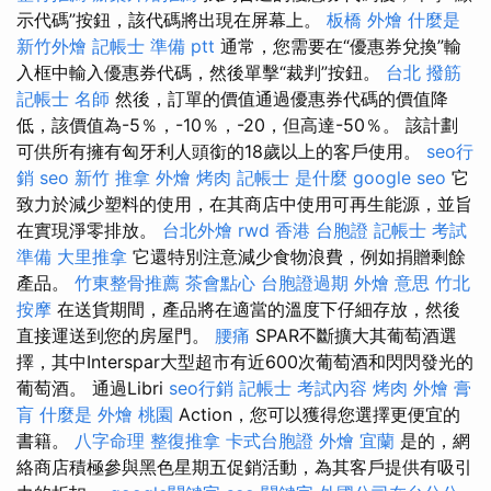
示代碼”按鈕，該代碼將出現在屏幕上。
板橋 外燴
什麼是
新竹外燴
記帳士 準備 ptt
通常，您需要在“優惠券兌換”輸
入框中輸入優惠券代碼，然後單擊“裁判”按鈕。
台北 撥筋
記帳士 名師
然後，訂單的價值通過優惠券代碼的價值降
低，該價值為-5％，-10％，-20，但高達-50％。 該計劃
可供所有擁有匈牙利人頭銜的18歲以上的客戶使用。
seo行
銷
seo
新竹 推拿
外燴 烤肉
記帳士 是什麼
google seo
它
致力於減少塑料的使用，在其商店中使用可再生能源，並旨
在實現淨零排放。
台北外燴
rwd
香港 台胞證
記帳士 考試
準備
大里推拿
它還特別注意減少食物浪費，例如捐贈剩餘
產品。
竹東整骨推薦
茶會點心
台胞證過期
外燴 意思
竹北
按摩
在送貨期間，產品將在適當的溫度下仔細存放，然後
直接運送到您的房屋門。
腰痛
SPAR不斷擴大其葡萄酒選
擇，其中Interspar大型超市有近600次葡萄酒和閃閃發光的
葡萄酒。 通過Libri
seo行銷
記帳士 考試內容
烤肉 外燴
膏
肓
什麼是
外燴 桃園
Action，您可以獲得您選擇更便宜的
書籍。
八字命理 整復推拿
卡式台胞證
外燴 宜蘭
是的，網
絡商店積極參與黑色星期五促銷活動，為其客戶提供有吸引