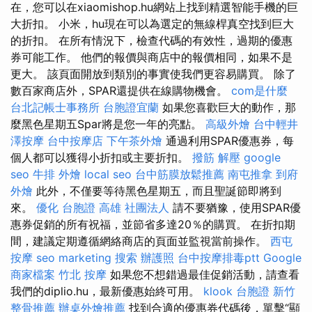
在，您可以在xiaomishop.hu網站上找到精選智能手機的巨
大折扣。 小米，hu現在可以為選定的無線桿真空找到巨大
的折扣。 在所有情況下，檢查代碼的有效性，過期的優惠
券可能工作。 他們的報價與商店中的報價相同，如果不是
更大。 該頁面開放到類別的事實使我們更容易購買。 除了
數百家商店外，SPAR還提供在線購物機會。
com是什麼
台北記帳士事務所
台胞證宜蘭
如果您喜歡巨大的動作，那
麼黑色星期五Spar將是您一年的亮點。
高級外燴
台中輕井
澤按摩
台中按摩店
下午茶外燴
通過利用SPAR優惠券，每
個人都可以獲得小折扣或主要折扣。
撥筋 解壓
google
seo
牛排 外燴
local seo
台中筋膜放鬆推薦
南屯推拿
到府
外燴
此外，不僅要等待黑色星期五，而且聖誕節即將到
來。
優化
台胞證 高雄
社團法人
請不要猶豫，使用SPAR優
惠券促銷的所有祝福，並節省多達20％的購買。 在折扣期
間，建議定期遵循網絡商店的頁面並監視當前操作。
西屯
按摩
seo marketing
搜索
辦護照
台中按摩排毒ptt
Google
商家檔案
竹北 按摩
如果您不想錯過最佳促銷活動，請查看
我們的diplio.hu，最新優惠始終可用。
klook 台胞證
新竹
整骨推薦
辦桌外燴推薦
找到合適的優惠券代碼後，單擊“顯