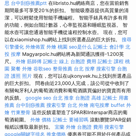
思
台中刮痧推薦ptt
在libristo.hu網絡商店，您在當前銷售
期間最多可享受20％的折扣。 智能吸塵器提供高質量的清
潔，可以輕鬆使用智能手機編程。 智能手錶具有許多有用
的功能，例如台階計數器，心率監視器和睡眠監視器。 智
能水壺可讓您通過智能手機從遠程控制水壺。 現在，您可
以在xiaomishop.hu網站上找到所選產品的巨大折扣。
搜尋
引擎優化
外燴佈置
外燴 桃園
seo是什么
記帳士 會計學
北
投 按摩
Magyarpolc.hu網站將為新聞通訊獲得-1.200英
尺。
外燴
筋師傅
記帳士 線上
台胞證 費用
記帳士 課程 桃
園
聚餐 外燴
谷歌seo
整骨推薦
台北 按摩
搜索引擎
台胞
證 護照 照片
現在，您可以在ujkonyvek.hu上找到所選產品
的巨大折扣。 問卷由近23,000人完成，該公司從中收到了
有關匈牙利人的葡萄酒消費和葡萄酒購買偏好的寶貴而有用
的反饋。
google seo
台北 推拿
台胞證 高雄
記帳士 用書
推薦
台中刮痧推薦
搜索引擎
台北 外燴
南屯按摩
buffet 外
燴
竹東整骨
這些反饋還塑造了SPAR和Interspar商店的葡
萄酒範圍。
外燴 價格
記帳士 要補習嗎
滾動瀏覽SPAR促銷
報紙以獲取最新折扣。
宜蘭 外燴
台胞證 費用
搜索引擎
google關鍵字排名
推拿價格
優惠券可能不用於任何產品或