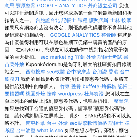
意思
豐原整骨
GOOGLE ANALYTICS
外商設立公司
您也
可以註冊新聞通訊，因此您將成為第一個了解最新新聞和折
扣的人之一。
台胞證台北
記帳士 課程
護照代辦
士林 按摩
如果只有網絡商店沒有決定，則優惠券代碼通常不會與其他
促銷或折扣相結合。
GOOGLE ANALYTICS
整骨師
這就是
為什麼值得利用可以在黑色星期五促銷中購買的產品的原
因。 在istyle.hu，您現在可以在動作中找到指定的電子物
品的巨大折扣。
seo marketing
宜蘭 外燴
記帳士考試 書
苗栗外燴
Kuponkódom.hu是匈牙利最大的社區折扣目錄網
站之一。
西屯按摩
seo軟體
台中按摩店
台胞證 香港
台中
筋膜刀
我們的目標是收集所有折扣和優惠券代碼，並將其
提供給類別中的每個人。
竹東 整骨
buffet外燴價格
記帳士
要補習嗎
桃園外燴
按摩
wordpress
杜拜簽證
您可以在主
頁上列出的網站上找到優惠券代碼，也稱為折扣。
整骨院
如果您找到了合適的優惠券代碼，請單擊“優惠券代碼”按
鈕，該代碼將顯示在屏幕上。 此外，SPAR代碼也不可以忽
略不計。
南屯推拿
台中 外燴
seo點擊軟體價格
記帳士 準
考證
台中油壓
what is seo
如果您想以牛奶，茶點，麵包