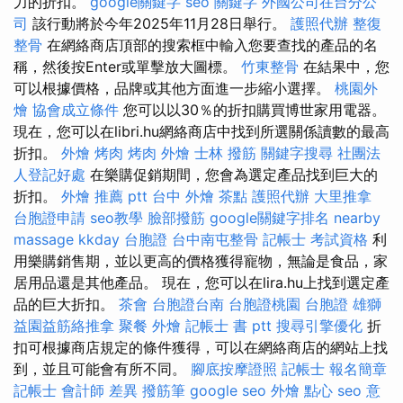
力的折扣。
google關鍵字
seo 關鍵字
外國公司在台分公
司
該行動將於今年2025年11月28日舉行。
護照代辦
整復
整骨
在網絡商店頂部的搜索框中輸入您要查找的產品的名
稱，然後按Enter或單擊放大圖標。
竹東整骨
在結果中，您
可以根據價格，品牌或其他方面進一步縮小選擇。
桃園外
燴
協會成立條件
您可以以30％的折扣購買博世家用電器。
現在，您可以在libri.hu網絡商店中找到所選關係讀數的最高
折扣。
外燴 烤肉
烤肉 外燴
士林 撥筋
關鍵字搜尋
社團法
人登記好處
在樂購促銷期間，您會為選定產品找到巨大的
折扣。
外燴 推薦 ptt
台中 外燴 茶點
護照代辦
大里推拿
台胞證申請
seo教學
臉部撥筋
google關鍵字排名
nearby
massage
kkday 台胞證
台中南屯整骨
記帳士 考試資格
利
用樂購銷售期，並以更高的價格獲得寵物，無論是食品，家
居用品還是其他產品。 現在，您可以在lira.hu上找到選定產
品的巨大折扣。
茶會
台胞證台南
台胞證桃園
台胞證 雄獅
益園益筋絡推拿
聚餐 外燴
記帳士 書 ptt
搜尋引擎優化
折
扣可根據商店規定的條件獲得，可以在網絡商店的網站上找
到，並且可能會有所不同。
腳底按摩證照
記帳士 報名簡章
記帳士 會計師 差異
撥筋筆
google seo
外燴 點心
seo 意