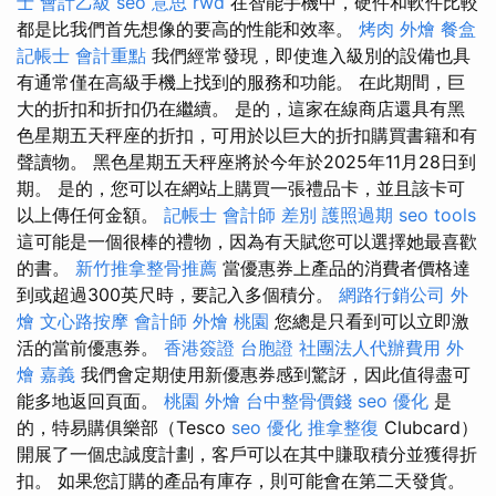
士 會計乙級
seo 意思
rwd
在智能手機中，硬件和軟件比較
都是比我們首先想像的要高的性能和效率。
烤肉 外燴
餐盒
記帳士 會計重點
我們經常發現，即使進入級別的設備也具
有通常僅在高級手機上找到的服務和功能。 在此期間，巨
大的折扣和折扣仍在繼續。 是的，這家在線商店還具有黑
色星期五天秤座的折扣，可用於以巨大的折扣購買書籍和有
聲讀物。 黑色星期五天秤座將於今年於2025年11月28日到
期。 是的，您可以在網站上購買一張禮品卡，並且該卡可
以上傳任何金額。
記帳士 會計師 差別
護照過期
seo tools
這可能是一個很棒的禮物，因為有天賦您可以選擇她最喜歡
的書。
新竹推拿整骨推薦
當優惠券上產品的消費者價格達
到或超過300英尺時，要記入多個積分。
網路行銷公司
外
燴
文心路按摩
會計師
外燴 桃園
您總是只看到可以立即激
活的當前優惠券。
香港簽證 台胞證
社團法人代辦費用
外
燴 嘉義
我們會定期使用新優惠券感到驚訝，因此值得盡可
能多地返回頁面。
桃園 外燴
台中整骨價錢
seo 優化
是
的，特易購俱樂部（Tesco
seo 優化
推拿整復
Clubcard）
開展了一個忠誠度計劃，客戶可以在其中賺取積分並獲得折
扣。 如果您訂購的產品有庫存，則可能會在第二天發貨。