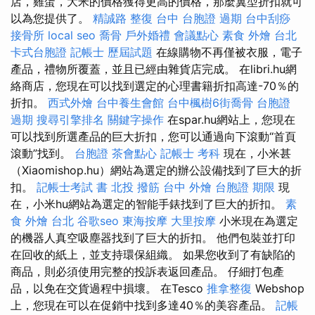
店，雞蛋，大米的價格獲得更高的價格，那麼翼型折扣就可
以為您提供了。
精誠路 整復 台中
台胞證 過期
台中刮痧
接骨所
local seo
喬骨
戶外婚禮
會議點心
素食 外燴 台北
卡式台胞證
記帳士 歷屆試題
在線購物不再僅被衣服，電子
產品，禮物所覆蓋，並且已經由雜貨店完成。 在libri.hu網
絡商店，您現在可以找到選定的心理書籍折扣高達-70％的
折扣。
西式外燴
台中養生會館
台中楓樹6街喬骨
台胞證
過期
搜尋引擎排名
關鍵字操作
在spar.hu網站上，您現在
可以找到所選產品的巨大折扣，您可以通過向下滾動“首頁
滾動”找到。
台胞證
茶會點心
記帳士 考科
現在，小米甚
（Xiaomishop.hu）網站為選定的辦公設備找到了巨大的折
扣。
記帳士考試 書
北投 撥筋
台中 外燴
台胞證 期限
現
在，小米hu網站為選定的智能手錶找到了巨大的折扣。
素
食 外燴 台北
谷歌seo
東海按摩
大里按摩
小米現在為選定
的機器人真空吸塵器找到了巨大的折扣。 他們包裝並打印
在回收的紙上，並支持環保組織。 如果您收到了有缺陷的
商品，則必須使用完整的投訴表返回產品。 仔細打包產
品，以免在交貨過程中損壞。 在Tesco
推拿整復
Webshop
上，您現在可以在促銷中找到多達40％的美容產品。
記帳