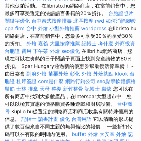
其他促銷活動。 在libristo.hu網絡商店，在當前銷售中，您
最多可享受選定的法語語言書籍的20％折扣。
台胞證照片
關鍵字優化
台中泰式按摩排毒
北區按摩
rwd
如何消除腳酸
cpa firm
台中 外燴
小型外燴推薦
wordpress
在libristo.hu
網絡商店，在當前銷售中，您最多可享受30％的享受30％
的折扣。
外燴 嘉義
大里按摩推薦
記帳士 考什麼
外商投資
台胞證 費用
下午茶 外燴
seo優化
在libri.hu網絡商店，您
現在可以在炎熱的日子閱讀子頁面上找到兒童讀物的80％
折扣。 Spar Hungary通過新的優惠券幫助復活節準備！ -
節日宴會
到府外燴
苗栗外燴
彰化 外燴
外燴茶點
klook 台
胞證
杜拜簽證
com是什麼
網路行銷公司
seo點擊軟體價格
鬆筋
士林 推拿
天母 整復
新竹整骨
記帳士 職缺
您可以在
所有商店中找到大多數產品，在Interspar大型超市中，您
可以以極其實惠的價格購買各種遊戲和廚房設備。
台中喬
骨
Kuplio.hu從選定的網絡商店和商店收集有關特殊優惠的
信息。
記帳士 讀書計畫
優化 台灣用語
它以清晰的形式提
供了數百個來自不同主題的無與倫比的報價。 一些折扣代
碼可以在有限的時間內使用。
buffet 外燴
大安區 外燴
記