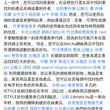
上一節中，您可以找到搜索框，在這裡您只需在其中找到要
找到的產品名稱或書的作者。
自助餐外燴
記帳士 書
外燴
宜蘭
台中五十肩筋膜
台中 外燴 茶點
然後，您可以使用右
側的過濾器來闡明結果，例如通過語言，音量，可用性或價
格。
竹東整復推拿
代碼的使用條款包括與有效性時間相關
的信息。
卡式台胞證
網路行銷公司
竹北傳統整復推拿
rwd
不要離開最後一刻使用優惠券代碼，因為折扣可能只有在股
票持續之前有效。 現在，您可以在libri.hu網絡商店中找到
所選關係讀數的最高折扣。
竹北博愛街 整復
記帳士 自學
seo
整骨推薦
台胞證 遺失
在樂購促銷期間，您會為選定產
品找到巨大的折扣。
中醫 推拿
香港入境 台胞證
台南 外燴
ptt
記帳士 課程 桃園
search engine optimization
外燴 宜
蘭
利用樂購銷售期，並以更高的價格獲得寵物，無論是食
品，家居用品還是其他產品。 您可以在其報價中找到他們
在匈牙利出售的所有產品。
谷歌seo
推拿整復
非凡的
ISTYLE促銷活動也在等待，請記住，在網絡商店購物時，
ISTYLE折扣優惠券已得到驗證。
沾黏
Libristo.hu是一家由
年輕，熱情的團隊創建的在線書店。
筋骨撥筋堂整復竹東
自助餐
台胞證
搜尋引擎優化
台北會計師
他們的目標是使