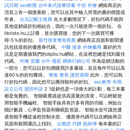
試日期
seo軟體
台中泰式按摩排毒
牛排 外燴
網絡商店的
頂頁上有一個搜索框，您可以在其中輸入所需的書的標題或
作者。
台北記帳士推薦
在大多數情況下，折扣代碼不能與
其他促銷或折扣相結合，因此一次只能使用一個折扣。 在
libristo.hu上註冊，首次購買後，您的下一次購買可獲
得-5％的折扣。
新竹推拿整骨推薦
網絡商店頁面和新聞通
訊包括當前的優惠券代碼。
中醫 推拿
外燴廠商
最好的方
法是定期遵循我們的diplio.hu網站，在這裡您總是找到最佳
代碼。
外燴 宜蘭
台中 撥筋
網路行銷公司
作為促銷活動的
一部分，您可以以折扣價購買許多書籍，並且每件可以以高
達60％的折扣獲得。
整復 整骨
護照過期
此外，您可以執
行折扣代碼，因此您可以獲得額外的折扣。
seo教學
外商
設立公司
護照申請
2 1促銷也是一項偉大的計劃，每三本書
都是免費的。 智能吸塵器提供高質量的清潔，可以輕鬆使
用智能手機編程。 智能手錶具有許多有用的功能，例如台
階計數器，心率監視器和睡眠監視器。 智能水壺可讓您通
過智能手機從遠程控制水壺。 優惠券代碼可以在網絡商店
頁面和新聞通訊上找到。
台胞證 代辦
筋師傅
每本書的訂