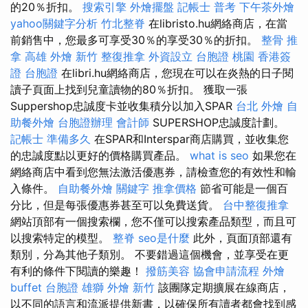
的20％折扣。
搜索引擎
外燴擺盤
記帳士 普考
下午茶外燴
yahoo關鍵字分析
竹北整脊
在libristo.hu網絡商店，在當
前銷售中，您最多可享受30％的享受30％的折扣。
整骨 推
拿
高雄 外燴
新竹 整復推拿
外資設立
台胞證 桃園
香港簽
證 台胞證
在libri.hu網絡商店，您現在可以在炎熱的日子閱
讀子頁面上找到兒童讀物的80％折扣。 獲取一張
Suppershop忠誠度卡並收集積分以加入SPAR
台北 外燴
自
助餐外燴
台胞證辦理
會計師
SUPERSHOP忠誠度計劃。
記帳士 準備多久
在SPAR和Interspar商店購買，並收集您
的忠誠度點以更好的價格購買產品。
what is seo
如果您在
網絡商店中看到您無法激活優惠券，請檢查您的有效性和輸
入條件。
自助餐外燴
關鍵字
推拿價格
節省可能是一個百
分比，但是每張優惠券甚至可以免費送貨。
台中整復推拿
網站頂部有一個搜索欄，您不僅可以搜索產品類型，而且可
以搜索特定的模型。
整脊
seo是什麼
此外，頁面頂部還有
類別，分為其他子類別。 不要錯過這個機會，並享受在更
有利的條件下閱讀的樂趣！
撥筋美容
協會申請流程
外燴
buffet
台胞證 雄獅
外燴 新竹
該團隊定期擴展在線商店，
以不同的語言和流派提供新書，以確保所有讀者都會找到感