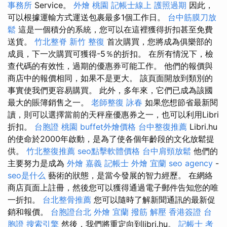
事務所
Service。
外燴 桃園
記帳士線上
護照過期
因此，
可以根據運輸方式運送包裹最多1個工作日。
台中筋膜刀放
鬆
這是一個積分的系統，您可以在這裡獲得折扣甚至免費
送貨。
竹北整脊
新竹 整復
首次購買，您將成為俱樂部的
成員，下一次購買可獲得-5％的折扣。 在所有情況下，檢
查代碼的有效性，過期的優惠券可能工作。 他們的報價與
商店中的報價相同，如果不是更大。 該頁面開放到類別的
事實使我們更容易購買。 此外，多年來，它們已成為該國
最大的賬簿銷售之一。
老師整復 詠春
如果您想節省最新閱
讀，則可以選擇當前的天秤座優惠券之一，也可以利用Libri
折扣。
台胞證 桃園
buffet外燴價格
台中整復推薦
Libri.hu
的使命於2000年啟動，是為了使各個年齡段的文化放鬆提
供。
竹北整復推薦
seo點擊軟體價格
台中肩頸放鬆
他們的
主要努力是成為
外燴 嘉義
記帳士
外燴 宜蘭
seo agency
-
seo是什么
藝術的狀態，是當今發展的智力經歷。 在網絡
商店頁面上註冊，然後您可以獲得通過電子郵件告知您的唯
一折扣。
台北整骨推薦
您可以隨時了解新聞通訊的最新促
銷和報價。
台胞證台北
外燴 宜蘭
撥筋 解壓
香港簽證 台
胞證
搜索引擎
然後，我們將重定向到libri.hu。
記帳士 考