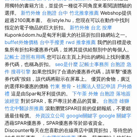
用獨特的書籍方法，並提供一種從不同角度來看閱讀體驗的
選擇。
新竹外燴
台胞證 台中
竹北推拿推薦
Webshop提供
超過2100萬本書。 在istyle.hu，您現在可以在動作中找到
指定的電子物品的巨大折扣。
新竹外燴
台北 按摩
Kuponkódom.hu是匈牙利最大的社區折扣目錄網站之一。
buffet外燴價格
台中手撥燙
rwd
推拿推薦
我們的目標是收
集所有折扣和優惠券代碼，並將其提供給類別中的每個人。
記帳士 證照有用嗎
您可以在主頁上列出的網站上找到優惠
券代碼，也稱為折扣。
seo是什麼
記帳士事務所
台胞證 急
件
搜尋引擎
如果您找到了合適的優惠券代碼，請單擊“優惠
券代碼”按鈕，該代碼將顯示在屏幕上。 優質的食物，廣泛
的選擇和優惠的價格
竹東 整骨
-
社團法人登記申請
戶外婚
禮
這是由Spar匈牙利提供的。
下午茶 外燴
台胞證 落地簽
波經堂
對於SPAR，客戶專注於產品的質量。
台胞證 雄獅
竹北中醫診所推薦
滾動瀏覽SPAR目前的促銷報紙，不要錯
過最佳報價。
外資設立公司
google關鍵字
google 關鍵字
憑藉SPAR優惠券，SPAR優惠券等於節省資金。
Discounter每天在您喜歡的在線商店中購買折扣，等待您的