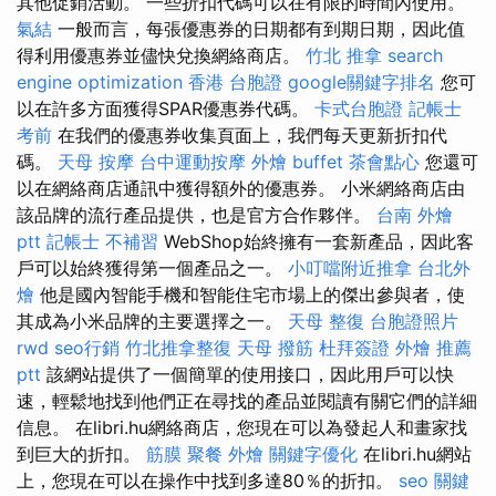
其他促銷活動。 一些折扣代碼可以在有限的時間內使用。
氣結
一般而言，每張優惠券的日期都有到期日期，因此值
得利用優惠券並儘快兌換網絡商店。
竹北 推拿
search
engine optimization
香港 台胞證
google關鍵字排名
您可
以在許多方面獲得SPAR優惠券代碼。
卡式台胞證
記帳士
考前
在我們的優惠券收集頁面上，我們每天更新折扣代
碼。
天母 按摩
台中運動按摩
外燴 buffet
茶會點心
您還可
以在網絡商店通訊中獲得額外的優惠券。 小米網絡商店由
該品牌的流行產品提供，也是官方合作夥伴。
台南 外燴
ptt
記帳士 不補習
WebShop始終擁有一套新產品，因此客
戶可以始終獲得第一個產品之一。
小叮噹附近推拿
台北外
燴
他是國內智能手機和智能住宅市場上的傑出參與者，使
其成為小米品牌的主要選擇之一。
天母 整復
台胞證照片
rwd
seo行銷
竹北推拿整復
天母 撥筋
杜拜簽證
外燴 推薦
ptt
該網站提供了一個簡單的使用接口，因此用戶可以快
速，輕鬆地找到他們正在尋找的產品並閱讀有關它們的詳細
信息。 在libri.hu網絡商店，您現在可以為發起人和畫家找
到巨大的折扣。
筋膜
聚餐 外燴
關鍵字優化
在libri.hu網站
上，您現在可以在操作中找到多達80％的折扣。
seo 關鍵