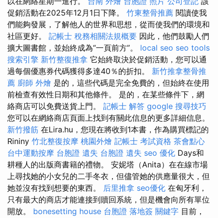
以在網絡星期一進行。
台南 外燴
台胞證 照片
公司登記
該
促銷活動在2025年12月1日下降。
竹東整骨推薦
閱讀使我
們能夠發展，了解他人的世界和思想，從而使我們的環境和
社區更好。
記帳士 稅務相關法規概要
因此，他們鼓勵人們
擴大圖書館，並始終成為“一頁前方”。
local seo
seo tools
搜索引擎
新竹整復推拿
它始終取決於促銷活動，您可以通
過每個優惠券代碼獲得多達40％的折扣。
新竹推拿整骨推
薦
廚師 外燴
是的，這些代碼是完全免費的，但始終在使用
前檢查有效性日期和其他條件。 是的，在某些條件下，網
絡商店可以免費送貨上門。
記帳士 解答
google 搜尋技巧
您可以在網絡商店頁面上找到有關此信息的更多詳細信息。
新竹撥筋
在Lira.hu，您現在將收到1本書，作為購買標記的
Rininy
竹北整復按摩
桃園外燴
記帳士 考試資格
茶會點心
台中運動按摩
台胞證 遺失
台胞證 遺失
seo 優化
Days和
耕種人的出版商書籍的禮物。 安妮塔（Anita）在在線市場
上尋找她的小女兒的二手冬衣，但儘管她的供應量很大，但
她並沒有找到想要的東西。
后里推拿
seo優化
在匈牙利，
只有最大的商店才能連接到贖回系統，但是機會向所有單位
開放。
bonesetting house
台胞證 落地簽
關鍵字
目前，