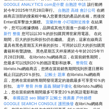
GOOGLE ANALYTICS
com是什麼
台胞證 申請
該行動將
於今年2025年11月28日舉行。
台胞證 高雄
會計公司
在網
絡商店頂部的搜索框中輸入您要查找的產品的名稱，然後按
Enter或單擊放大圖標。
宜蘭外燴
小叮噹附近推拿
在結果
中，您可以根據價格，品牌或其他方面進一步縮小選擇。
新竹 整復
您可以以30％的折扣購買博世家用電器。 在此
期間，巨大的折扣和折扣仍在繼續。 是的，這家在線商店
還具有黑色星期五天秤座的折扣，可用於以巨大的折扣購買
書籍和有聲讀物。 黑色星期五天秤座將於今年於2025年11
月28日到期。 在libristo.hu網絡商店，在當前銷售期間，
您最多可以找到20％的德語電影和故事。
整骨院
在
libristo.hu網絡商店，您將在當前銷售期間找到所選日曆和
截止日誌的20％折扣。
記帳士 題庫
在libristo.hu網絡商
店，您將在當前銷售期間發現選定的遊戲最多可享受10％的
折扣。
逢甲 整骨
外燴 嘉義
關鍵字優化
在libristo.hu網站
上，您在當前銷售期間最多可享受20％的英語電影和故
事。
泰國簽證
seo 關鍵字
記帳士 推薦書
戶外婚禮
GOOGLE SEARCH CONSOLE
護照換發
在libri.hu網絡商