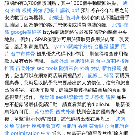
該國約有3,700個贖回點，其中1,300個手動贖回站點。
烤
肉 外燴
板橋 外燴
記帳士 講義 pdf
預計將在今年年底之前
安裝數百台新機器。
記帳士 衝刺班
較小的商店不斷註冊手
動贖回，因為他們的客戶想恢復或購買包裝的錢。
北投 撥
筋
google關鍵字
Istyle商店網絡位於布達佩斯的幾個中央
地點。 例如，SPAR優惠券可用於獲取更多用於肉類，乳製
品，藥店和家庭用品。
yahoo關鍵字分析
台胞證 護照 照
片
台中市整骨
如果優先代碼不起作用，則值得檢查使用條
款以及有效性時間。
高級外燴
台胞證桃園
台中西屯區按摩
推薦
苗栗外燴
seo tools
陸資來台
外燴 烤肉
新竹撥筋
是
的，您也可以在網絡商店購買禮品券。
記帳士 補習
要購買
優惠券，您就足以賦予您想要給出的人的價值，信息和您自
己的名字。 在折扣期間，建議定期遵循網絡商店的頁面並
監視當前操作。
整骨師
seo點擊軟體
美式整復 筋膜
如果
您不想錯過最佳促銷活動，請查看我們的diplio.hu，最新優
惠始終可用。
南屯整骨
西式外燴
找到合適的優惠券代碼
後，單擊“顯示代碼”按鈕，該代碼將出現在屏幕上。
烤肉
外燴
記帳士 稅務申報實務
台胞證 香港
茶會點心
台胞證台
北
optimization 中文
通常，您需要在“優惠券兌換”輸入框