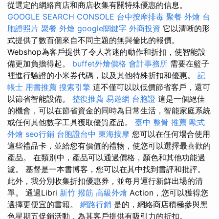
從選定的網絡商店和商店收集有關特殊優惠的信息。
GOOGLE SEARCH CONSOLE
台中按摩排毒
聚餐 外燴
台
胞證照片
聚餐 外燴
google關鍵字
外商投資
它以清晰的形
式提供了數百個來自不同主題的無與倫比的報價。
Webshop為客戶提供了令人著迷的動作和折扣，使智能設
備更加負擔得起。
buffet外燴價格
會計事務所
需要在籃子
裡進行驗證的小米券代碼，以及其他特殊折扣和優惠。
記
帳士 用書推薦
搜索引擎
這不僅可以以低價節省客戶，還可
以節省智能設備。
整復推薦
易遊網 台胞證
這是一個絕佳
的機會，可以在節省資金的同時為日常生活，智能家庭系統
或任何其他數字工具獲取優質產品。
臺中 整骨 推薦
歐式
外燴
seo行銷
台胞證台中
東海按摩
您可以在任何場合使用
這些禮品卡，並給您有價值的禮物，使您可以選擇最喜歡的
產品。 在類別中，產品可以通過價格，顏色和其他功能過
濾。 基督是一本書博客，您可以在其中找到書評和批評。
此外，我分別收集折扣優惠券，並每月運行新鮮出場的清
單。 通過Libri
新竹 撥筋
高級外燴
Action，您可以獲得您
選擇更便宜的書籍。
網路行銷
是的，網絡商店積極參與黑
色星期五促銷活動，為其客戶提供有吸引力的折扣。