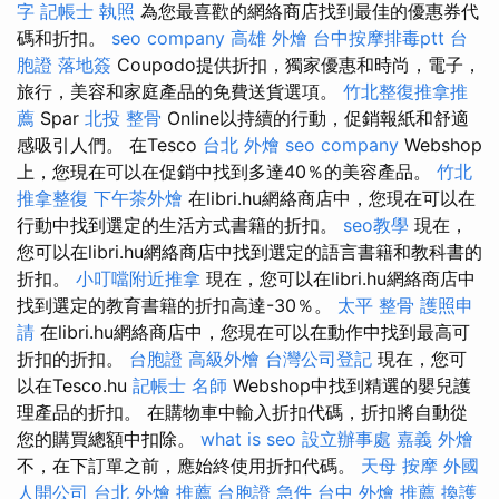
字
記帳士 執照
為您最喜歡的網絡商店找到最佳的優惠券代
碼和折扣。
seo company
高雄 外燴
台中按摩排毒ptt
台
胞證 落地簽
Coupodo提供折扣，獨家優惠和時尚，電子，
旅行，美容和家庭產品的免費送貨選項。
竹北整復推拿推
薦
Spar
北投 整骨
Online以持續的行動，促銷報紙和舒適
感吸引人們。 在Tesco
台北 外燴
seo company
Webshop
上，您現在可以在促銷中找到多達40％的美容產品。
竹北
推拿整復
下午茶外燴
在libri.hu網絡商店中，您現在可以在
行動中找到選定的生活方式書籍的折扣。
seo教學
現在，
您可以在libri.hu網絡商店中找到選定的語言書籍和教科書的
折扣。
小叮噹附近推拿
現在，您可以在libri.hu網絡商店中
找到選定的教育書籍的折扣高達-30％。
太平 整骨
護照申
請
在libri.hu網絡商店中，您現在可以在動作中找到最高可
折扣的折扣。
台胞證
高級外燴
台灣公司登記
現在，您可
以在Tesco.hu
記帳士 名師
Webshop中找到精選的嬰兒護
理產品的折扣。 在購物車中輸入折扣代碼，折扣將自動從
您的購買總額中扣除。
what is seo
設立辦事處
嘉義 外燴
不，在下訂單之前，應始終使用折扣代碼。
天母 按摩
外國
人開公司
台北 外燴 推薦
台胞證 急件
台中 外燴 推薦
換護