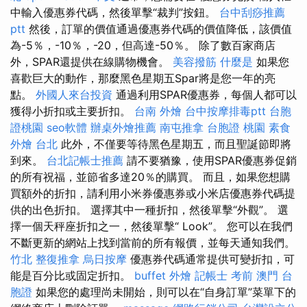
中輸入優惠券代碼，然後單擊“裁判”按鈕。
台中刮痧推薦
ptt
然後，訂單的價值通過優惠券代碼的價值降低，該價值
為-5％，-10％，-20，但高達-50％。 除了數百家商店
外，SPAR還提供在線購物機會。
美容撥筋
什麼是
如果您
喜歡巨大的動作，那麼黑色星期五Spar將是您一年的亮
點。
外國人來台投資
通過利用SPAR優惠券，每個人都可以
獲得小折扣或主要折扣。
台南 外燴
台中按摩排毒ptt
台胞
證桃園
seo軟體
辦桌外燴推薦
南屯推拿
台胞證 桃園
素食
外燴 台北
此外，不僅要等待黑色星期五，而且聖誕節即將
到來。
台北記帳士推薦
請不要猶豫，使用SPAR優惠券促銷
的所有祝福，並節省多達20％的購買。 而且，如果您想購
買額外的折扣，請利用小米券優惠券或小米店優惠券代碼提
供的出色折扣。 選擇其中一種折扣，然後單擊“外觀”。 選
擇一個天秤座折扣之一，然後單擊“ Look”。 您可以在我們
不斷更新的網站上找到當前的所有報價，並每天通知我們。
竹北 整復推拿
烏日按摩
優惠券代碼通常提供可變折扣，可
能是百分比或固定折扣。
buffet 外燴
記帳士 考前
澳門 台
胞證
如果您的處理尚未開始，則可以在“自身訂單”菜單下的