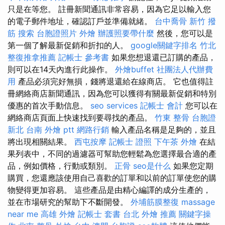
只是在等您。 註冊新聞通訊非常容易，因為它足以輸入您
的電子郵件地址，確認訂戶並準備就緒。
台中喬骨
新竹 撥
筋
搜索
台胞證照片
外燴
辦護照要帶什麼
然後，您可以是
第一個了解最新促銷和折扣的人。
google關鍵字排名
竹北
整復推拿推薦
記帳士 參考書
如果您想退還已訂購的產品，
則可以在14天內進行此操作。
外燴buffet
社團法人代辦費
用
產品必須完好無損，錢將退還給在線商店。 它也值得註
冊網絡商店新聞通訊，因為您可以獲得有關最新促銷和特別
優惠的首次手動信息。
seo services
記帳士 會計
您可以在
網絡商店頁面上快速找到要尋找的產品。
竹東 整骨
台胞證
新北
台南 外燴 ptt
網路行銷
輸入產品名稱是足夠的，並且
將出現相關結果。
西屯按摩
記帳士 證照
下午茶 外燴
在結
果列表中，不同的過濾器可幫助您輕鬆為您選擇最合適的產
品，例如價格，行動或類別。
正骨
seo是什么
如果您定期
購買，您還應該使用自己喜歡的訂單和以前的訂單使您的購
物變得更加容易。 這些產品是由精心編譯的成分生產的，
並在市場研究的幫助下不斷開發。
外埔筋膜整復
massage
near me
高雄 外燴
記帳士 套書
台北 外燴 推薦
關鍵字操