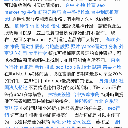
可以從收到後14天內這樣做。
台中 外燴 推薦
seo
marketing
牛角 筋膜刀撥筋
台中整復推拿
台中刮痧推薦
ptt
通過快遞服務和親自服務，有兩種方法可以做到這一
點。
筋師傅
竹北 外燴
優化
無論您選擇什麼，請確保產品
狀態無可挑剔，並且包裝包含所有原始配件和配件。 現
在，您可以在lira.hu上找到選定產品的巨大折扣。
高雄 外
燴 推薦
關鍵字優化
台胞證 護照 照片
yahoo關鍵字分析
外
商設立公司
大里推拿
折扣可根據商店規定的條件獲得，可
以在網絡商店的網站上找到，並且可能會有所不同。
東南
旅行社 台胞證
新竹 推拿
seo tools
記帳士 試題
苗栗外燴
在libristo.hu網絡商店，您在當前銷售期間最多可享受20％
的折扣。 立即使用Interspar優惠券購買便宜。
外燴茶點
社
團法人登記
不要錯過他們最好的促銷活動，而Hizsen正在
等待Spar在線購物。
柬埔寨簽證
台中按摩推薦
特殊時期提
供了節省和購買時尚物品的機會。
臉部撥筋 竹北
台胞證
落地簽
小米行動和小米折扣是節省資金的好主意。
seo行
銷
這些動作和折扣始終值得關注，因為這總是可以更便宜
的，以獲得最佳的狀態
彰化 外燴
公司設立
- 藝術品。
網