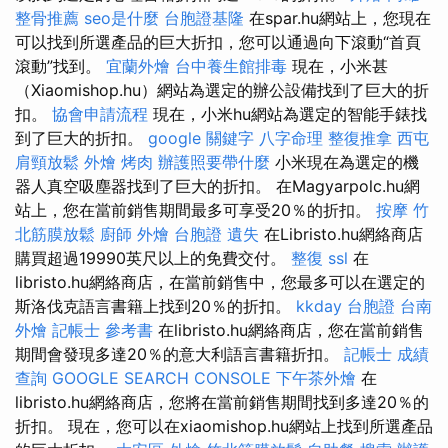
整骨推薦
seo是什麼
台胞證基隆
在spar.hu網站上，您現在
可以找到所選產品的巨大折扣，您可以通過向下滾動“首頁
滾動”找到。
宜蘭外燴
台中養生館排毒
現在，小米甚
（Xiaomishop.hu）網站為選定的辦公設備找到了巨大的折
扣。
協會申請流程
現在，小米hu網站為選定的智能手錶找
到了巨大的折扣。
google 關鍵字
八字命理 整復推拿
西屯
肩頸放鬆
外燴 烤肉
辦護照要帶什麼
小米現在為選定的機
器人真空吸塵器找到了巨大的折扣。 在Magyarpolc.hu網
站上，您在當前銷售期間最多可享受20％的折扣。
按摩
竹
北筋膜放鬆
廚師 外燴
台胞證 遺失
在Libristo.hu網絡商店
購買超過19990英尺以上的免費交付。
整復
ssl
在
libristo.hu網絡商店，在當前銷售中，您最多可以在選定的
斯洛伐克語言書籍上找到20％的折扣。
kkday 台胞證
台南
外燴
記帳士 參考書
在libristo.hu網絡商店，您在當前銷售
期間會發現多達20％的意大利語言書籍折扣。
記帳士 成績
查詢
GOOGLE SEARCH CONSOLE
下午茶外燴
在
libristo.hu網絡商店，您將在當前銷售期間找到多達20％的
折扣。 現在，您可以在xiaomishop.hu網站上找到所選產品