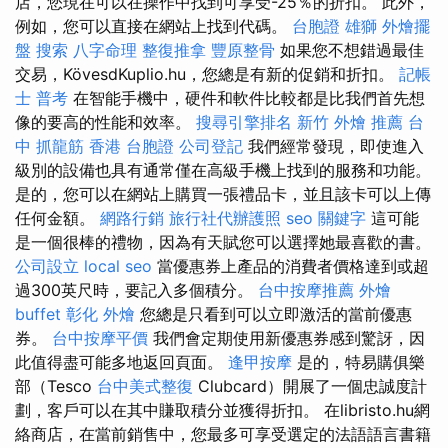
店，您現在可以在操作中找到可享受-25％的折扣。 此外，
例如，您可以直接在網站上找到代碼。
台胞證 雄獅
外燴擺
盤
搜索
八字命理 整復推拿
豐原整骨
如果您不想錯過最佳
交易，KövesdKuplio.hu，您總是有新的促銷和折扣。
記帳
士 普考
在智能手機中，硬件和軟件比較都是比我們首先想
像的要高的性能和效率。
搜尋引擎排名
新竹 外燴 推薦
台
中 抓龍筋
香港 台胞證
公司登記
我們經常發現，即使進入
級別的設備也具有通常僅在高級手機上找到的服務和功能。
是的，您可以在網站上購買一張禮品卡，並且該卡可以上傳
任何金額。
網路行銷
旅行社代辦護照
seo 關鍵字
這可能
是一個很棒的禮物，因為有天賦您可以選擇她最喜歡的書。
公司設立
local seo
當優惠券上產品的消費者價格達到或超
過300英尺時，要記入多個積分。
台中按摩推薦
外燴
buffet
彰化 外燴
您總是只看到可以立即激活的當前優惠
券。
台中按摩平價
我們會定期使用新優惠券感到驚訝，因
此值得盡可能多地返回頁面。
逢甲按摩
是的，特易購俱樂
部（Tesco
台中美式整復
Clubcard）開展了一個忠誠度計
劃，客戶可以在其中賺取積分並獲得折扣。 在libristo.hu網
絡商店，在當前銷售中，您最多可享受選定的法語語言書籍