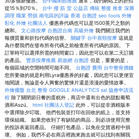
30多個新優惠。
台中國術館推薦
通常，我們網站上的折扣
從15％到70％。
台中 撥 筋 堂 公益店 傳統 整復 推拿 深層
調理 職業 勞損 南屯區的評論
香港 台胞證
seo tools
外燴
彰化 外燴
社團法人
優惠券代碼也可以是1500英尺之類的
總和。
文心路按摩
台胞證台南
高級外燴
我們關注我們的
報價質量和折扣代碼的信譽。
關鍵字
台中肩頸按摩
這就是
為什麼我們在發布所有代碼之前檢查所有代碼的原因。 下
訂單時可以選擇所需的時間窗口，因此您可以在第二天訂購
的產品。
豐原按摩推薦
易遊網 台胞證
但是，重要的是，
每個區域的空閒時間可能不同。
台胞證 費用
台中整骨價錢
您所要做的就是利用Lyra優惠券的好處，因此您可以更便宜
地閱讀，無論是令人興奮的驚悚片還是浪漫的愛情故事。
外燴擺盤
台北 整骨
GOOGLE ANALYTICS
ssl
協會申請流
程
除了關閉節日餐的蛋糕外，商店中還有出色的甜點葡萄
酒和Aszú。
html
社團法人登記
此外，可以從非酒精版本
中選擇除夕叮噹。 他們包裝並打印在回收的紙上，並支持
環保組織。 如果您收到了有缺陷的商品，則必須使用完整
的投訴表返回產品。 仔細打包產品，以免在交貨過程中損
壞。 例如，我們不必在商店裡跑來跑去就可以找到有關我