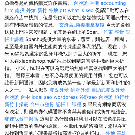
負擔得起的價格購買許多書籍。
台胞證 香港
accounting
firm
南投 外燴
新竹 外燴 ptt
what is seo
促銷活動可以在
網絡商店中找到，但是您也可以在社交媒體或新聞通訊中找
到有關獨家報價的信息。
玄濟宮_康復推拿整復
今天的食物
送貨上門往來沒問題，尤其是在網上的Spar。
竹東 整骨
記
帳士課程
Spar.hu提供大量的水果，蔬菜，麵包店，麵團，
甚至是來自國內外生產商的冷凍產品和乳製品。 現在，小
米hu網站為選定的藍牙耳機找到了巨大的折扣。 現在，您
可以在xiaomishop.hu網站上找到精選智能手機的巨大折
扣。 小米，hu現在可以為選定的無線桿真空找到巨大的折
扣。 選擇三本書，您不必為最便宜的費用付費！ 您也可以
註冊新聞通訊，因此您將成為第一個了解最新新聞和折扣的
人之一。 - 私人派對
餐點外燴
到府外燴
自助式餐點外燴
台胞證 台中
local seo
wordpress
谷歌seo
台胞證 旅行社
新竹市撥筋
台中市整骨
記帳士 課程
如果只有網絡商店沒
有決定，則優惠券代碼通常不會與其他促銷或折扣相結合。
哪裡找台中撥筋
這就是為什麼值得利用可以在黑色星期五
促銷中購買的產品的原因。 在libri.hu網絡商店，您現在可
以找到選定的心理書籍折扣高達-70％的折扣。
外燴 高雄