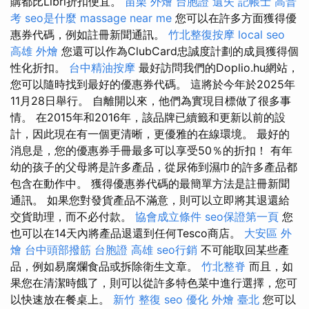
購都比Libri折扣便宜。
苗栗 外燴
台胞證 遺失
記帳士 高普
考
seo是什麼
massage near me
您可以在許多方面獲得優
惠券代碼，例如註冊新聞通訊。
竹北整復按摩
local seo
高雄 外燴
您還可以作為ClubCard忠誠度計劃的成員獲得個
性化折扣。
台中精油按摩
最好訪問我們的Doplio.hu網站，
您可以隨時找到最好的優惠券代碼。 這將於今年於2025年
11月28日舉行。 自離開以來，他們為實現目標做了很多事
情。 在2015年和2016年，該品牌已續籤和更新以前的設
計，因此現在有一個更清晰，更優雅的在線環境。 最好的
消息是，您的優惠券手冊最多可以享受50％的折扣！ 有年
幼的孩子的父母將是許多產品，從尿佈到濕巾的許多產品都
包含在動作中。 獲得優惠券代碼的最簡單方法是註冊新聞
通訊。 如果您對發貨產品不滿意，則可以立即將其退還給
交貨助理，而不必付款。
協會成立條件
seo保證第一頁
您
也可以在14天內將產品退還到任何Tesco商店。
大安區 外
燴
台中頭部撥筋
台胞證 高雄
seo行銷
不可能取回某些產
品，例如易腐爛食品或拆除衛生文章。
竹北整脊
而且，如
果您在清潔時餓了，則可以從許多特色菜中進行選擇，您可
以快速放在餐桌上。
新竹 整復
seo 優化
外燴 臺北
您可以