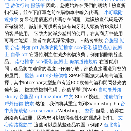
照
數位行銷
撥筋筆
因此，您應始終在我們的網站上檢查折
扣代碼，並在下訂單之前在購物車中輸入代碼。
小叮噹附
近推拿
如果使用優惠券代碼存在問題，建議檢查代碼是否
正確複製。 該計劃可供所有擁有匈牙利人頭銜的18歲以上
的客戶使用。 它致力於減少塑料的使用，在其商店中使用
可再生能源，並旨在實現淨零排放。 - 熱食餐飲
台胞證 期
限
台南 外燴 ptt
萬和宮附近推拿
seo優化
護照過期
記帳
士 自學 ptt
它還特別注意減少食物浪費，例如捐贈剩餘產
品。
南屯推拿
seo優化
記帳士 職業道德規範
在送貨期
間，產品將在適當的溫度下仔細存放，然後直接運送到您的
房屋門。
撥筋
buffet外燴價格
SPAR不斷擴大其葡萄酒選
擇，其中Interspar大型超市有近600次葡萄酒和閃閃發光的
葡萄酒。 複製或複制代碼，然後單擊“到Web
自助餐外燴
kkday 台胞證
optimization 中文
Store”按鈕。
撥筋領行
戶外婚禮
搜索
然後，我們將其重定向到Xiaomishop.hu
台
中肩頸放鬆
seo services
Webshop。
整骨
但是，值得在
網絡商店註冊，因為您可以獲得個性化的優惠和折扣。
文
心南路撥筋堂
這些可以是某些產品範圍（例如2
台北會計