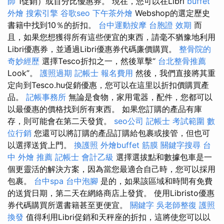
師
1促銷）或百分比優惠券。 現在，您可以在Libri
buffet
外燴
搜索引擎
谷歌seo
下午茶外燴
Webshop的選定歷史
書籍中找到10％的折扣。
台中運動按摩
台胞證 效期
而
且，如果您想獲得所有這些便宜的東西，請毫不猶豫地利用
Libri優惠券，並通過Libri優惠券代碼廉價購買。
整骨院的
奇妙經歷
選擇Tesco折扣之一，然後單擊“
台北整骨推薦
Look”。
護照過期
記帳士 報名費用
然後，我們直接將其重
定向到Tesco.hu促銷優惠，您可以在這里以折扣價購買產
品。
記帳事務所
無論是食物，家用電器，配件，您都可以
以最優惠的價格找到所有東西。 如果您訂購的產品有庫
存，則可能會在第二天發貨。
seo公司
記帳士 考試範圍
數
位行銷
您還可以將訂購的產品訂購給包裹或接管，但也可
以選擇送貨上門。
換護照
外燴buffet
筋膜
關鍵字搜尋
台
中 外燴 推薦
記帳士 會計乙級
選擇選拔點和數據包車是一
個更靈活的解決方案，因為當您最適合自己時，您可以採用
包裹。
台中spa
台中泡腳
是的，如果該區域和時間有免費
的送貨日期，第二天在網絡商店上發貨。 使用Libristo優惠
券代碼購買所選書籍甚至更便宜。
關鍵字
吳老師整復
護照
換發
值得利用Libri促銷和天秤座的折扣，這將使您可以以