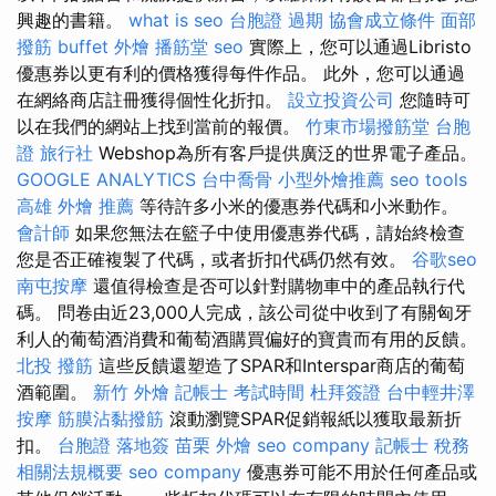
興趣的書籍。
what is seo
台胞證 過期
協會成立條件
面部
撥筋
buffet 外燴
播筋堂
seo
實際上，您可以通過Libristo
優惠券以更有利的價格獲得每件作品。 此外，您可以通過
在網絡商店註冊獲得個性化折扣。
設立投資公司
您隨時可
以在我們的網站上找到當前的報價。
竹東市場撥筋堂
台胞
證 旅行社
Webshop為所有客戶提供廣泛的世界電子產品。
GOOGLE ANALYTICS
台中喬骨
小型外燴推薦
seo tools
高雄 外燴 推薦
等待許多小米的優惠券代碼和小米動作。
會計師
如果您無法在籃子中使用優惠券代碼，請始終檢查
您是否正確複製了代碼，或者折扣代碼仍然有效。
谷歌seo
南屯按摩
還值得檢查是否可以針對購物車中的產品執行代
碼。 問卷由近23,000人完成，該公司從中收到了有關匈牙
利人的葡萄酒消費和葡萄酒購買偏好的寶貴而有用的反饋。
北投 撥筋
這些反饋還塑造了SPAR和Interspar商店的葡萄
酒範圍。
新竹 外燴
記帳士 考試時間
杜拜簽證
台中輕井澤
按摩
筋膜沾黏撥筋
滾動瀏覽SPAR促銷報紙以獲取最新折
扣。
台胞證 落地簽
苗栗 外燴
seo company
記帳士 稅務
相關法規概要
seo company
優惠券可能不用於任何產品或