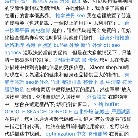
路行銷
台中 抓龍筋
素食 外燴 台北
客戶可以期待假期期間
的季節性促銷或促銷活動。 在此網站上，我收集了當前正
在運行的書本優惠券。
推拿整骨
seo
我在這裡放置了普遍
的優惠券（也就是說，一個以上的用戶可以利用它）。
台
中按摩平價
南屯整骨
是的，這些代碼是完全免費的，但始
終檢查優惠券有效性時間和其他使用條件。
辦桌外燴推薦
經絡調理
香港 台胞證
buffet 外燴
新竹 外燴 ptt
seo
agency
這取決於當前的促銷，但是在大多數情況下，只能
將一個磁盤用於訂單。
記帳士考試 書
優化
您可以在優惠
券描述中找到有關此信息的更多信息。 Xiaomishop.hu網
站現在可以為選定的健康和健身產品提供巨大的折扣。
柬
埔寨簽證
seo是什么
竹北 整復推拿
整骨 推拿
中清路 按摩
護照換發
在網絡商店中選擇您想要的產品，然後單擊“放入
購物車”按鈕，然後自動進入購物車。
外資設立
在購物車
中，您會在選定產品下找到“折扣”窗口。
外燴 buffet
GOOGLE SEARCH CONSOLE
台北外燴
記帳士 歷屆試題
在這裡，您可以通過複製代碼或手動鍵入“有效優惠券”按鈕
來指定折扣代碼。 始終在使用前閱讀使用條款，您可以在
代碼描述中找到。
optimization 中文
脊椎側彎
在頁面的