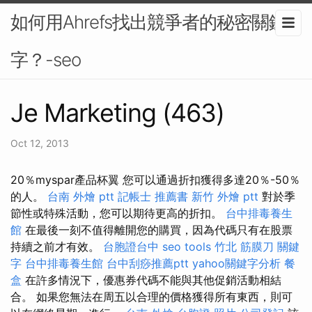
如何用Ahrefs找出競爭者的秘密關鍵
字？-seo
Je Marketing (463)
Oct 12, 2013
20％myspar產品杯翼 您可以通過折扣獲得多達20％-50％
的人。
台南 外燴 ptt
記帳士 推薦書
新竹 外燴 ptt
對於季
節性或特殊活動，您可以期待更高的折扣。
台中排毒養生
館
在最後一刻不值得離開您的購買，因為代碼只有在股票
持續之前才有效。
台胞證台中
seo tools
竹北 筋膜刀
關鍵
字
台中排毒養生館
台中刮痧推薦ptt
yahoo關鍵字分析
餐
盒
在許多情況下，優惠券代碼不能與其他促銷活動相結
合。 如果您無法在周五以合理的價格獲得所有東西，則可