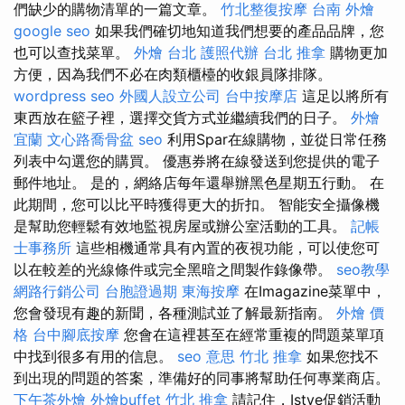
們缺少的購物清單的一篇文章。
竹北整復按摩
台南 外燴
google seo
如果我們確切地知道我們想要的產品品牌，您
也可以查找菜單。
外燴 台北
護照代辦
台北 推拿
購物更加
方便，因為我們不必在肉類櫃檯的收銀員隊排隊。
wordpress seo
外國人設立公司
台中按摩店
這足以將所有
東西放在籃子裡，選擇交貨方式並繼續我們的日子。
外燴
宜蘭
文心路喬骨盆
seo
利用Spar在線購物，並從日常任務
列表中勾選您的購買。 優惠券將在線發送到您提供的電子
郵件地址。 是的，網絡店每年還舉辦黑色星期五行動。 在
此期間，您可以比平時獲得更大的折扣。 智能安全攝像機
是幫助您輕鬆有效地監視房屋或辦公室活動的工具。
記帳
士事務所
這些相機通常具有內置的夜視功能，可以使您可
以在較差的光線條件或完全黑暗之間製作錄像帶。
seo教學
網路行銷公司
台胞證過期
東海按摩
在Imagazine菜單中，
您會發現有趣的新聞，各種測試並了解最新指南。
外燴 價
格
台中腳底按摩
您會在這裡甚至在經常重複的問題菜單項
中找到很多有用的信息。
seo 意思
竹北 推拿
如果您找不
到出現的問題的答案，準備好的同事將幫助任何專業商店。
下午茶外燴
外燴buffet
竹北 推拿
請記住，Istye促銷活動