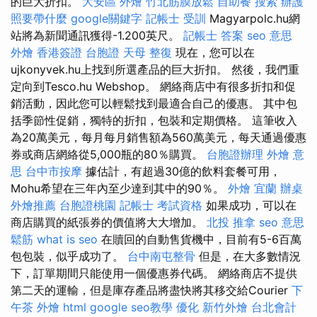
的巨大折扣。
大安區 外燴
竹北筋膜放鬆
自助餐
搜索
辦護
照要帶什麼
google關鍵字
記帳士 受訓
Magyarpolc.hu網
站將為新聞通訊獲得-1.200英尺。
記帳士 答案
seo 意思
外燴
香港簽證 台胞證
天母 整復
現在，您可以在
ujkonyvek.hu上找到所選產品的巨大折扣。 然後，我們重
定向到Tesco.hu Webshop。 網絡商店中有很多折扣和促
銷活動，因此您可以輕鬆找到最適合自己的優惠。 其中包
括季節性促銷，獨特的折扣，包裝和定期價格。 這筆收入
為20萬美元，每月每月銷售額為560萬美元，每天通過優惠
券或商店網絡從5,000瓶的80％購買。
台胞證辦理
外燴 意
思
台中市按摩
據估計，有超過30億的飲料套餐可用，
Mohu希望在三年內至少達到其中的90％。
外燴 宜蘭
辦桌
外燴推薦
台胞證桃園
記帳士 考試資格
如果成功，可以在
商店購買的紙張券的價值將大大增加。
北投 推拿
seo 意思
鬆筋
what is seo
在贖回的自動售貨機中，目前有5-6百萬
包包裝，似乎成功了。
台中南屯整骨
但是，在大多數情況
下，訂單期間只能使用一個優惠券代碼。 網絡商店不提供
第二天的運輸，但是庫存產品將盡快將其移交給Courier
下
午茶 外燴
html
google seo教學
優化
新竹外燴
台北會計