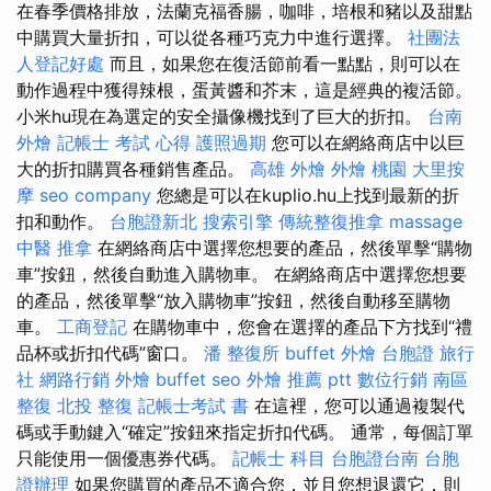
在春季價格排放，法蘭克福香腸，咖啡，培根和豬以及甜點
中購買大量折扣，可以從各種巧克力中進行選擇。
社團法
人登記好處
而且，如果您在復活節前看一點點，則可以在
動作過程中獲得辣根，蛋黃醬和芥末，這是經典的複活節。
小米hu現在為選定的安全攝像機找到了巨大的折扣。
台南
外燴
記帳士 考試 心得
護照過期
您可以在網絡商店中以巨
大的折扣購買各種銷售產品。
高雄 外燴
外燴 桃園
大里按
摩
seo company
您總是可以在kuplio.hu上找到最新的折
扣和動作。
台胞證新北
搜索引擎
傳統整復推拿
massage
中醫 推拿
在網絡商店中選擇您想要的產品，然後單擊“購物
車”按鈕，然後自動進入購物車。 在網絡商店中選擇您想要
的產品，然後單擊“放入購物車”按鈕，然後自動移至購物
車。
工商登記
在購物車中，您會在選擇的產品下方找到“禮
品杯或折扣代碼”窗口。
潘 整復所
buffet 外燴
台胞證 旅行
社
網路行銷
外燴 buffet
seo
外燴 推薦 ptt
數位行銷
南區
整復
北投 整復
記帳士考試 書
在這裡，您可以通過複製代
碼或手動鍵入“確定”按鈕來指定折扣代碼。 通常，每個訂單
只能使用一個優惠券代碼。
記帳士 科目
台胞證台南
台胞
證辦理
如果您購買的產品不適合您，並且您想退還它，則