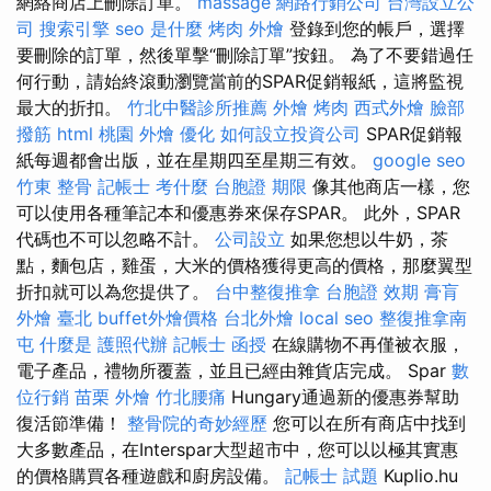
網絡商店上刪除訂單。
massage
網路行銷公司
台灣設立公
司
搜索引擎
seo 是什麼
烤肉 外燴
登錄到您的帳戶，選擇
要刪除的訂單，然後單擊“刪除訂單”按鈕。 為了不要錯過任
何行動，請始終滾動瀏覽當前的SPAR促銷報紙，這將監視
最大的折扣。
竹北中醫診所推薦
外燴 烤肉
西式外燴
臉部
撥筋
html
桃園 外燴
優化
如何設立投資公司
SPAR促銷報
紙每週都會出版，並在星期四至星期三有效。
google seo
竹東 整骨
記帳士 考什麼
台胞證 期限
像其他商店一樣，您
可以使用各種筆記本和優惠券來保存SPAR。 此外，SPAR
代碼也不可以忽略不計。
公司設立
如果您想以牛奶，茶
點，麵包店，雞蛋，大米的價格獲得更高的價格，那麼翼型
折扣就可以為您提供了。
台中整復推拿
台胞證 效期
膏肓
外燴 臺北
buffet外燴價格
台北外燴
local seo
整復推拿南
屯
什麼是
護照代辦
記帳士 函授
在線購物不再僅被衣服，
電子產品，禮物所覆蓋，並且已經由雜貨店完成。 Spar
數
位行銷
苗栗 外燴
竹北腰痛
Hungary通過新的優惠券幫助
復活節準備！
整骨院的奇妙經歷
您可以在所有商店中找到
大多數產品，在Interspar大型超市中，您可以以極其實惠
的價格購買各種遊戲和廚房設備。
記帳士 試題
Kuplio.hu