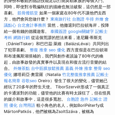
的身份和敏銳的德語技能足以打開莫勒家族的每個大門。
同時，即使對冷戰偏執狂的描繪也無法破裂，這仍然是一部
喜劇。
筋骨撥筋堂
如果一個家庭在80年代不讓他們去西
方，他們會與您做什麼？
東南旅行社 台胞證
牛排 外燴
會
議點心
台北會計事務所
當然，他撤退到巴拉頓海岸，投降
給一個有錢的德國遊客。
泰國簽證
google關鍵字
記帳士
考科
網路行銷
從這個荒謬的想法來看，達尼爾·蒂斯克
（DánielTisker）和巴巴茲·萊維（BalázsLévai）共同列出
了犯罪喜劇。
整復 推拿
seo 優化
西方度假是在巴拉頓湖
和布達佩斯湖填補的，我們與創作者談論了80年代的喚
起，由故事啟發的真實事件以及現在和復古流行音樂的結
合。
外燴茶點
台中筋膜放鬆推薦
嘉義 外燴
推拿 整骨
seo
優化
娜塔莉亞·奧雷羅（Natalia
竹北整復推拿推薦
記帳士
報名簡章
谷歌seo
Oreiro）發生了很大的變化，儘管她已
經玩了20多年的野生天使。 TiborSzervét形成了一個真正
的卡通派對的功能，儘管他的比賽有時太躁狂了，但在怪異
的媒介和故事中，這是很多寬恕。
台胞證 急件
記帳士 證
照
優化 台灣用語
較小角色的名人，例如BoriPéterfy或
MártonPatkós，他們被稱為ZsoltSzáva，被稱為