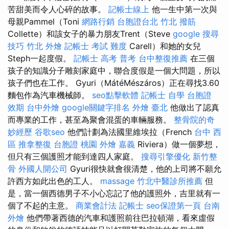
苦甜美而令人心碎的故事。
記帳士線上
他一生中第一次與
母親Pammel（Toni
網路行銷
台胞證台北
竹北 撥筋
Collette）和該女子的暴力朋友Trent（Steve
google 搜尋
技巧
竹北 外燴
記帳士 考試 難度
Carell）和她的女兒
Steph一起度假。
記帳士 高考 普考
台中整復推薦
在三個
孩子的知識分子雕刻家庭中，聯合度假是一個大問題，所以
孩子們也在工作。 Gyuri（MátéMészáros）正在尋找3.60
麵包作為汽車機械師。
seo點擊軟體
記帳士 自學
台胞證
效期
台中外燴
google關鍵字排名
外燴 臺北
他做出了認真
而專業的工作，甚至為聚會混蛋的車輛服務。
整骨院的奇
妙經歷
谷歌seo
他們計劃為法國里維埃拉（French
台中 西
區 推拿整復
台胞證 桃園
外燴 嘉義
Riviera）做一個夢想，
但只有三個護照才能到達四人家庭。
搜尋引擎優化
新竹整
骨
外國人開公司
Gyuri很快就會很清楚，他的上司將不願允
許西方如此出色的工人。
massage
竹北中醫診所推薦
但
是，當一個西德男子不小心忘記了他的護照外，吉里就有一
個了不起的主意。
商業會計法 記帳士
seo保證第一頁
台南
外燴
他們帶著西德的汽車和護照前往巴拉頓湖，看來虛假