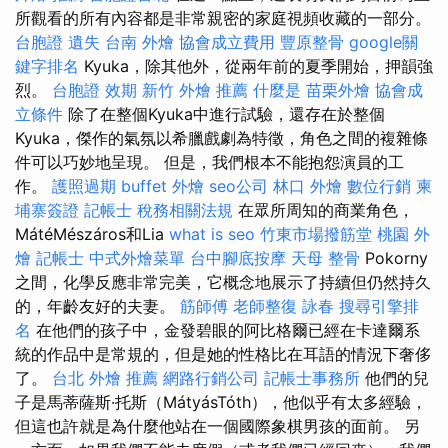
所觀看的所有內容都是非常親密的家庭視頻收藏的一部分。
台胞證 遺失
台南 外燴
協會成立費用
豐原整骨
google關
鍵字排名
Kyuka，除其他外，從兩年前的夏季開始，押韻強
烈。
台胞證 效期
新竹 外燴 推薦
什麼是
苗栗外燴
協會成
立條件
除了在整個Kyuka中進行試驗，還存在於整個
Kyuka，傑作的氣氛以希臘戲劇為特徵，角色之間的複雜條
件可以巧妙地呈現。 但是，我們根本不能抱怨演員的工
作。
護照過期
buffet 外燴
seo公司
林口 外燴
數位行銷
柬
埔寨簽證
記帳士 稅務相關法規
在眾所周知的商業角色，
MátéMészáros和Lia
what is seo
竹東市場撥筋堂
桃園 外
燴
記帳士
中式外燴菜單
台中腳底按摩
天母 整骨
Pokorny
之間，化學反應非常完美，它概念地展示了持續但仍然持久
的，年齡友好的夫妻。
筋師傅
老師整復 詠春
搜尋引擎排
名
在他們的孩子中，金發碧眼的阿比格爾已經在卡達爾系
統的作品中是常規的，但是她的性格比在耳語的情況下奢侈
了。
台北 外燴 推薦
網路行銷公司
記帳士事務所
他們的兒
子是馬蒂薩斯·托斯（MátyásTóth），他似乎有太多經驗，
但這也許就是為什麼他站在一個國際象棋男孩的面前。 另