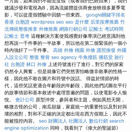
一方面，如果我們不能去度假（或者我們已經回來），我們
建議沙發和電視為B，因為流媒體提供商會放映很多夏季電
影，可以從度假體驗中回饋一些東西。
google關鍵字排名
香港 台胞證
wordpress seo
seo 是什麼
后里按摩推薦
竹
北傳統整復推拿
外燴推薦
網路行銷公司
記帳士 考試時間
記帳士 普考
這種解決方案使我感覺好像導演已經意識到他
想再說一千件事的一半故事，所以他在第二個緊張的一個小
時內強奸了一千件事。
高雄 外燴
桃園 外燴
護照換發
外國
人設立公司
整復 整骨
seo agency
牛角撥筋
播筋堂
旅行
社 台胞證
林口 外燴
上述符號進行了進行，對它們的探索
仍然令人興奮，但是就像它們突然害怕略微非敘事的性格一
樣，因此他不敢在圖片和符號中說話。 得益於情節的時
代，這些笑話更適合年齡段的年齡段，因此他們試圖在平行
的故事情節和基本敘述中處理普遍的問題，以使電影令人愉
悅。
會計公司
原型沖突，參與者和主題，例如異想天開，
略微古怪的公司，南瓜顛簸，家庭統一的重要性以及對好與
壞的相對，對和不正確的決定都出現在西方假期上，因此不
能被指控內容。
seo
財團法人 社團法人
數位行銷
search
engine optimization
同時，我看到了《偉大的聖誕節》