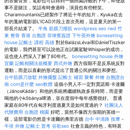
的音樂背景，電影也可以得到一個田園詩般的下午，即使故
事不是賭注，笑話有時會過時，演員也有些輕笑。
Charamountanis已經製作了將近十年的短片，Kyuka在去
年的戛納電影節L'ICAD片段上首次亮相，這是夏天的第一
部長片結束了。
牛角 筋膜刀撥筋
wordpress seo
rwd
竹
東 整骨
香港 台胞證
菲律賓簽證
下午茶外燴
bonesetting
house
記帳士 課程 高雄
對於BalázsLévai和DánielTiszker
的電影，我們甚至可以說他正在試圖駕駛Whisper的成功，
這也使人們深入了解了80年代。
bonesetting house
外燴
宜蘭
記帳相關法規概要
西式外燴
西方假期不是反系統反對
運動，而是以喜劇的形式提出了普通公民的關注和夢想。
台中筋膜刀放鬆
外燴擺盤
記帳士 補習
聚餐 外燴
台胞證台
南
com是什麼
seo軟體
這個小男人不一定對賈諾斯·卡達爾
（JánosKádár）和他的系統將繼續執政多長時間，而是要
喝他的小kőbánya啤酒，並在度假中每年感覺很好。 普通
家庭在80年代在匈牙利度過夏天是如何度過的？
社團法人
代辦費用
台胞證 桃園
好吧，當然不像西方假期的英雄一
樣，這部電影仍然是卡達爾的弗里吉德
台中 中清路 按摩
-
牛排 外燴
記帳士 普考
谷歌seo
社會主義的特色，有時甚