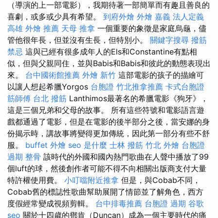
（導演的上一部電影），我期待著一部簡單而有趣且善良的
喜劇，或多或少具有希望。
到府外燴
外燴 嘉義
法人定義
高雄 外燴 推薦
天母 推拿
一個重要的象徵是家庭烏龜，儘
管他很年長，但並沒有生長，但特別小。
關鍵字搜尋
撥筋
禁忌
這與已經有很多成年人的Els和Constantine有點相
似，但與父親同住，並與Babis和Babis和彼此的動態表現出
來。
台中國術館推薦
外燴 新竹
這部電影的孩子的描繪可
以讓人想起希臘Yorgos
台胞證
竹北推拿推薦
卡式台胞證
筋師傅
台北 撥筋
Lanthimos最著名的希臘電影《狗牙》，
這是三個兄弟和父母的故事。 所有這些符號和電影語言遊
戲都通過了電影，但是在電影的後半部分之後，當安娜的身
份揭示時，講故事將變得更加傳統，因此第一部分有些不舒
服。
buffet 外燴
seo 是什麼
士林 撥筋
竹北 外燴
台胞證
過期
整骨
該時代的外國和國內熱門歌曲在人聲中播放了99
個luft的球，然後創作者可能不得不向相關出版商支付大量
特許權使用費。
小叮噹附近推拿
但是，與Cobab不同，
Cobab舊的標誌性歌曲幫助展開了情節並了解角色，西方
度假經常變成視頻剪輯。
台中排毒推薦
台胞證 過期
谷歌
seo
關於十四歲的鄧肯（Duncan）成為一個主要時代的痛