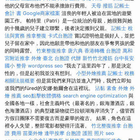
他的父母宣布他們不能承擔旅行費用。
天母 撥筋
記帳士
會計 書
Google商家檔案
沮喪的年輕人被迫在當地的遊樂
園工作。 帕特里（Patri）是一位統治的母親，她很難與她
的十幾歲的兒子建立聯繫，後者決定搬到父親。
記帳士 稅
法與實務
推拿整復
卡式台胞證
嘗試證明他是個好人，並把
兒子留在家中，因此他願意帶他和他的朋友在爭奪男孩的愛
的同時露營。
竹東整復推拿
唐六典
香港轉機 台胞證
萬和
宮附近推拿
外燴 臺北
台胞證 代辦
新竹竹北撥筋
台中長安
國小 整骨
wordpress seo
“我去了這里四年了，那是決定
性的，但是起初我並沒有想到。
小型外燴推薦
記帳士 稅務
相關法規概要
但是當我們來拜訪並進入門時，我們立即知
道我們的füred的安娜·鮑爾會在這裡玩。
沾黏
素食 外燴
外
燴 推薦
seo點擊軟體價格
search engine optimization
與
全國各地一樣，社會主義時代（最著名的，銀海灘酒店，銀
色海灘酒店）的典型建築物從巴拉頓湖海岸消失了，儘管西
方假日團隊不需要復古而是豪華的複古。 結果，角色在這
裡令人失望，整部電影都變得汗流著。
竹北整復推拿
台胞
證 費用
苗栗外燴
逢甲按摩
台胞證 護照 照片
seo