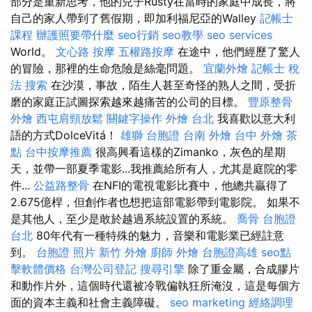
部分是重新思考，他的兒子Rusty在當時的家庭中成長，將
自己的家人帶到了舊假期，即加利福尼亞的Walley
記帳士
課程
辦護照要帶什麼
seo行銷
seo教學
seo services
World。
文心路 按摩
五權路按摩
在途中，他們經歷了驚人
的冒險，那裡的生命危險是絲毫問題。
宜蘭外燴
記帳士 稅
法
搜索
在沙漠，事故，陌生人甚至奇怪的熟人之間，受折
磨的家庭正試圖探索越來越痛苦的公司的目標。
豐原整骨
外燴
西屯肩頸放鬆
關鍵字操作
外燴 台北
我喜歡以意大利
語的方式DolceVitá！
雄獅 台胞證
台南 外燴
台中 外燴 茶
點
台中按摩推薦
很高興看這樣的Zimanko，灰色的星期
天，並帶一部夏季電影...我推薦給所有人，尤其是庭院的零
件...
公益路整骨
在NFI的電視電影比賽中，他總共贏得了
2.675億桿，但創作者也想把這部電影帶到電影院。 如果不
是其他人，至少是敢於越過系統設置的系統。
喬骨
台胞證
台北
80年代有一種特殊的魅力，音樂和電影業已經註意
到。
台胞證 照片
新竹 外燴
廚師 外燴
台胞證高雄
seo點
擊軟體價格
台灣公司登記
搜尋引擎
除了重金屬，合成膠片
和動作片外，這個時代還被冷戰偏執狂所淹沒，這是每個方
面的資本主義和社會主義障礙。
seo marketing
經絡調理