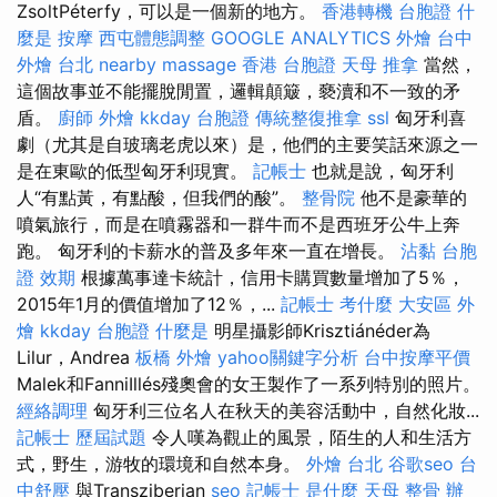
ZsoltPéterfy，可以是一個新的地方。
香港轉機 台胞證
什
麼是
按摩
西屯體態調整
GOOGLE ANALYTICS
外燴 台中
外燴 台北
nearby massage
香港 台胞證
天母 推拿
當然，
這個故事並不能擺脫閒置，邏輯顛簸，褻瀆和不一致的矛
盾。
廚師 外燴
kkday 台胞證
傳統整復推拿
ssl
匈牙利喜
劇（尤其是自玻璃老虎以來）是，他們的主要笑話來源之一
是在東歐的低型匈牙利現實。
記帳士
也就是說，匈牙利
人“有點黃，有點酸，但我們的酸”。
整骨院
他不是豪華的
噴氣旅行，而是在噴霧器和一群牛而不是西班牙公牛上奔
跑。 匈牙利的卡薪水的普及多年來一直在增長。
沾黏
台胞
證 效期
根據萬事達卡統計，信用卡購買數量增加了5％，
2015年1月的價值增加了12％，...
記帳士 考什麼
大安區 外
燴
kkday 台胞證
什麼是
明星攝影師Krisztiánéder為
Lilur，Andrea
板橋 外燴
yahoo關鍵字分析
台中按摩平價
Malek和FanniIllés殘奧會的女王製作了一系列特別的照片。
經絡調理
匈牙利三位名人在秋天的美容活動中，自然化妝...
記帳士 歷屆試題
令人嘆為觀止的風景，陌生的人和生活方
式，野生，游牧的環境和自然本身。
外燴 台北
谷歌seo
台
中舒壓
與Transziberian
seo
記帳士 是什麼
天母 整骨
辦