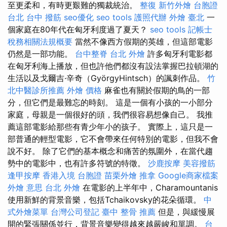
至更柔和，有時更艱難的獨裁統治。
整復
新竹外燴
台胞證
台北
台中 撥筋
seo優化
seo tools
護照代辦
外燴 臺北
一
個家庭在80年代在匈牙利度過了夏天？
seo tools
記帳士
稅務相關法規概要
當然不像西方假期的英雄，但這部電影
仍然是一部功能。
台中整脊
台北 外燴
許多匈牙利電影都
在匈牙利海上播放，但也許他們都沒有設法掌握巴拉頓湖的
生活以及戈爾吉·辛奇（GyörgyHintsch）的諷刺作品。
竹
北中醫診所推薦
外燴 價格
麻雀也有關於假期的鳥的一部
分，但它們是最難忘的時刻。 這是一個有小孩的一小部分
家庭，母親是一個很好的頭，我們很容易想像自己。 我推
薦這部電影給那些有青少年小的孩子。 實際上，這只是一
部普通的輕型電影，它不會帶來任何特別的電影，但我不會
說不好。 除了它們的基本概念和痛苦的氛圍外，在當代趨
勢中的電影中，也有許多符號的特徵。
沙鹿按摩
美容撥筋
逢甲按摩
香港入境 台胞證
苗栗外燴
推拿
Google商家檔案
外燴 意思
台北 外燴
在電影的上半年中，Charamountanis
使用新鮮的背景音樂，包括Tchaikovsky的花朵循環。
中
式外燴菜單
台灣公司登記
臺中 整骨 推薦
但是，與緩慢展
開的緊張關係並行，背景音樂變得越來越嚴峻和單調。
台