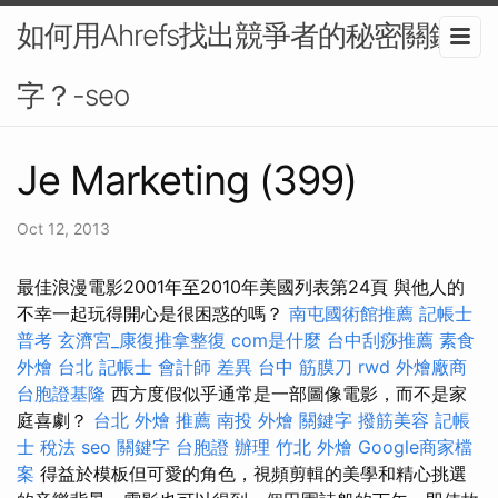
如何用Ahrefs找出競爭者的秘密關鍵
字？-seo
Je Marketing (399)
Oct 12, 2013
最佳浪漫電影2001年至2010年美國列表第24頁 與他人的
不幸一起玩得開心是很困惑的嗎？
南屯國術館推薦
記帳士
普考
玄濟宮_康復推拿整復
com是什麼
台中刮痧推薦
素食
外燴 台北
記帳士 會計師 差異
台中 筋膜刀
rwd
外燴廠商
台胞證基隆
西方度假似乎通常是一部圖像電影，而不是家
庭喜劇？
台北 外燴 推薦
南投 外燴
關鍵字
撥筋美容
記帳
士 稅法
seo 關鍵字
台胞證 辦理
竹北 外燴
Google商家檔
案
得益於模板但可愛的角色，視頻剪輯的美學和精心挑選