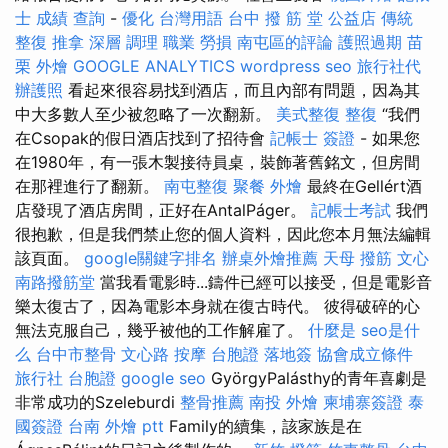
士 成績 查詢
-
優化 台灣用語
台中 撥 筋 堂 公益店 傳統
整復 推拿 深層 調理 職業 勞損 南屯區的評論
護照過期
苗
栗 外燴
GOOGLE ANALYTICS
wordpress seo
旅行社代
辦護照
看起來很容易找到酒店，而且內部有問題，因為其
中大多數人至少被忽略了一次翻新。
美式整復
整復
“我們
在Csopak的假日酒店找到了招待會
記帳士 簽證
- 如果您
在1980年，有一張木製接待員桌，裝飾著舊銘文，但房間
在那裡進行了翻新。
南屯整復
聚餐 外燴
最終在Gellért酒
店發現了酒店房間，正好在AntalPáger。
記帳士考試
我們
很抱歉，但是我們禁止您的個人資料，因此您本月無法編輯
該頁面。
google關鍵字排名
辦桌外燴推薦
天母 撥筋
文心
南路撥筋堂
當我看電影時...鑄件已經可以接受，但是電影音
樂太復古了，因為電影本身就在復古時代。 彼得破碎的心
無法克服自己，幾乎被他的工作解雇了。
什麼是
seo是什
么
台中市整骨
文心路 按摩
台胞證 落地簽
協會成立條件
旅行社 台胞證
google seo
GyörgyPalásthy的青年喜劇是
非常成功的Szeleburdi
整骨推薦
南投 外燴
柬埔寨簽證
泰
國簽證
台南 外燴 ptt
Family的續集，該家族是在