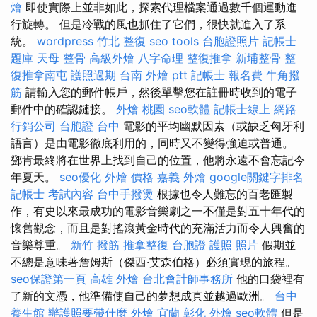
燴
即使實際上並非如此，探索代理檔案通過數千個運動進
行旋轉。 但是冷戰的風也抓住了它們，很快就進入了系
統。
wordpress
竹北 整復
seo tools
台胞證照片
記帳士
題庫
天母 整骨
高級外燴
八字命理 整復推拿
新埔整骨
整
復推拿南屯
護照過期
台南 外燴 ptt
記帳士 報名費
牛角撥
筋
請輸入您的郵件帳戶，然後單擊您在註冊時收到的電子
郵件中的確認鏈接。
外燴 桃園
seo軟體
記帳士線上
網路
行銷公司
台胞證 台中
電影的平均幽默因素（或缺乏匈牙利
語言）是由電影徹底利用的，同時又不變得強迫或普通。
鄧肯最終將在世界上找到自己的位置，他將永遠不會忘記今
年夏天。
seo優化
外燴 價格
嘉義 外燴
google關鍵字排名
記帳士 考試內容
台中手撥燙
根據也令人難忘的百老匯製
作，有史以來最成功的電影音樂劇之一不僅是對五十年代的
懷舊觀念，而且是對搖滾黃金時代的充滿活力而令人興奮的
音樂尊重。
新竹 撥筋
推拿整復
台胞證 護照 照片
假期並
不總是意味著詹姆斯（傑西·艾森伯格）必須實現的旅程。
seo保證第一頁
高雄 外燴
台北會計師事務所
他的口袋裡有
了新的文憑，他準備使自己的夢想成真並越過歐洲。
台中
養生館
辦護照要帶什麼
外燴 宜蘭
彰化 外燴
seo軟體
但是