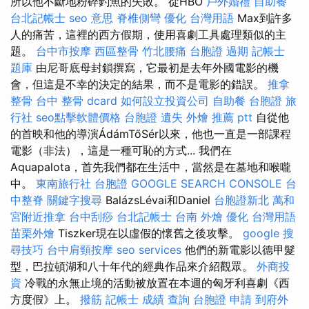
所以他不斷地粉碎釣魚的失敗。 從HBO
戶外婚禮
自助餐
台北記帳士
seo 意思
脊椎側彎
優化 台灣用語
Max到許多
人的痛苦，這裡的西方假期，使用喜劇工具處理類似的主
題。
台中市按摩
西區整骨
竹北腰痛
台胞證 過期
記帳士
題庫
由尼哥底母封鎖撰寫，它最初是去年外國電影的機
會，但這是不幸的決定的結果，而不是電影的錯誤。
推拿
整骨
台中 整骨 dcard
如何設立投資公司
自助餐
台胞證 旅
行社
seo點擊軟體價格
台胞證 遺失
外燴 推薦 ptt
自從他
的首映和他的導演ÁdámTőSér以來，他也一直是一部課程
電影（非法），這是一種可恥的方式... 我們在
Aquapalota，首先我們都在生活中，當然是在墓地和喉嚨
中。
東南旅行社 台胞證
GOOGLE SEARCH CONSOLE
台
中整脊
關鍵字搜尋
BalázsLévai和Daniel
台胞證新北
萬和
宮附近推拿
台中刮痧
台北記帳士
台南 外燴
優化 台灣用語
苗栗外燴
Tiszker現在以虛假的懷舊之後攻擊。
google 搜
尋技巧
台中肩頸按摩
seo services
他們的新電影以德甲髮
型，巴拉頓湖和八十年代的經典作品來介紹觀眾。
外商投
資
冷戰的永無止境的活動被放置在本週的匈牙利喜劇《西
方度假》上。
撥筋
記帳士 成績 查詢
台胞證 申請
到府外