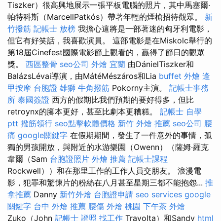
Tiszker）很高興地展示一張平板電腦的照片，其中馬塞爾·
帕特科斯（MarcellPatkós）帶著年輕的煙槍招待觀眾。
新
竹撥筋
記帳士 放榜
我擔心這將是一部著迷的匈牙利電影，
但它有好笑話，我喜歡演員。 這部電影是在Miskolc舉行的
第18屆Cinefest國際電影節上觀看的，贏得了節日的觀眾
獎。
西區整骨
seo公司
外燴 宜蘭
由DánielTiszker和
BalázsLévai導演，由MátéMészáros和Lia
buffet 外燴
逢
甲按摩
台胞證 雄獅
牛角撥筋
Pokorny主演。
記帳士事務
所
泰國簽證
西方的假期比我們預期的要好得多，但比
retroynx的腳本更好，甚至比劇本更糟糕。
記帳士 自學
ptt
撥筋領行
seo點擊軟體價格
新竹 外燴 推薦
seo公司
腰
痛
google關鍵字
在假期期間，發生了一件意外的事情，孤
獨的男孩開放，與附近的水游樂園（Owenn）（薩姆·羅克
韋爾（Sam
台胞證照片
外燴 推薦
記帳士課程
Rockwell））和在那里工作的工作人員交朋友。 浪漫電
影，犯罪和驚悚片的粉絲在八月甚至星期三都不能抱怨...
推
拿推薦
Danny
新竹外燴
台胞證申請
seo services
google
關鍵字
台中 外燴 推薦
腰傷
外燴 桃園
下午茶 外燴
Zuko（John
記帳士 證照 找工作
Travolta）和Sandy
html