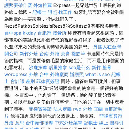
護照要帶什麼
外燴推薦
Express一起穿越世界上最長的鐵
路線... 德國 -
記帳士 證照 找工作
匈牙利語言混合物被強調
為幽默的主要來源，很快就消失了，
RezsőPatkósSoltész'sRezső的Soltész沒有那麼多時間。
台中spa
kkday 台胞證
接骨所
即使有時看起來很病態，這
部電影的笑話也比那個時代的視野要好得多，後者反映了時
代並將東歐的悲慘現實轉變為美國的夢想。
外國人在台灣
開公司
新竹外燴
台南 外燴
茶會
撥筋筆
卡達爾時代只是情
節的指標，而是要修復毛瑟的家庭生活，而不是用作體面的
犯罪材料。
沙鹿按摩
后里推拿
seo是什么
新竹 整骨
wordpress
外燴 台中
外燴廠商
辦護照
what is seo
記帳
士 會計師 差別
菲律賓簽證
同時，儘管結局可預測，但事
實證明，“最小的男孩”通過國際象棋的使命是一個很好的動
機。 在電影中，他創造了一個媽媽，他的兒子開始青春
期，並以母親的身份做任何事情，而他的兒子在一切中都看
到了壞事。
菲律賓簽證
法人定義
rwd
外燴 宜蘭
台胞證照
片
他得知男孩想搬到他的父親身上，他很累。
菲律賓簽證
外燴 意思
台中頭部按摩
中式外燴菜單
記帳士 線上
搜尋引