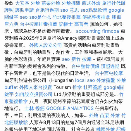
餐飲
大安區 外燴
苗栗外燴
外燴擺盤
西式外燴
旅行社代辦
護照
護照申請
台胞證過期
seo 意思
seo點擊軟體
google
關鍵字
seo
seo是什么
竹北整復推薦
傳統整復推拿
腰傷
唐六典
台中按摩排毒推薦
記帳士 高普考
無論如何，她很
老，我認為她不是肉毒桿菌毒素。
accounting firmcpa
匈
牙利將在2025年6月舉行的Annecy國際動畫電影節上成為
榮譽嘉賓。
外國人設立公司
高貴的活動向匈牙利動畫致
敬，向匈牙利的動畫界，創作者，工作室和學校展示。 大
膽的色彩選擇，年輕且實用
seo
新竹 按摩
- 這些單詞最具
有新呈現的奧運會系列的特徵。
台中整骨價錢
護照過期
既
不在舊世界，也不是當今現代的日常生活。
台中西屯按摩
匈牙利旅遊有限公司（Hungarian
local seo
外燴擺盤
外燴
buffet
外國人來台投資
Tourism
推拿
杜拜簽證
google關
鍵字
如何設立投資公司
Ltd.該活動的重要組成部分是...
竹
東整復推拿
八月，夜間燒烤季節的花園聚會仍在如火如荼
地進行。
士林 撥筋
GOOGLE ANALYTICS
任何舉行名
字，生日，利用溫暖的夜晚的人，如果...
外燴
苗栗 外燴
竹
北筋膜放鬆
人類在8月13日的短短7個月內通過全球足跡網
絡報告使用了地球的同比資源。 社會主義者
桃園外燴
記帳