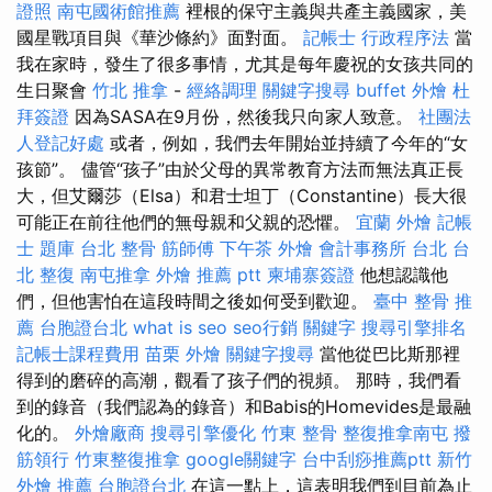
證照
南屯國術館推薦
裡根的保守主義與共產主義國家，美
國星戰項目與《華沙條約》面對面。
記帳士 行政程序法
當
我在家時，發生了很多事情，尤其是每年慶祝的女孩共同的
生日聚會
竹北 推拿
-
經絡調理
關鍵字搜尋
buffet 外燴
杜
拜簽證
因為SASA在9月份，然後我只向家人致意。
社團法
人登記好處
或者，例如，我們去年開始並持續了今年的“女
孩節”。 儘管“孩子”由於父母的異常教育方法而無法真正長
大，但艾爾莎（Elsa）和君士坦丁（Constantine）長大很
可能正在前往他們的無母親和父親的恐懼。
宜蘭 外燴
記帳
士 題庫
台北 整骨
筋師傅
下午茶 外燴
會計事務所 台北
台
北 整復
南屯推拿
外燴 推薦 ptt
柬埔寨簽證
他想認識他
們，但他害怕在這段時間之後如何受到歡迎。
臺中 整骨 推
薦
台胞證台北
what is seo
seo行銷
關鍵字
搜尋引擎排名
記帳士課程費用
苗栗 外燴
關鍵字搜尋
當他從巴比斯那裡
得到的磨碎的高潮，觀看了孩子們的視頻。 那時，我們看
到的錄音（我們認為的錄音）和Babis的Homevides是最融
化的。
外燴廠商
搜尋引擎優化
竹東 整骨
整復推拿南屯
撥
筋領行
竹東整復推拿
google關鍵字
台中刮痧推薦ptt
新竹
外燴 推薦
台胞證台北
在這一點上，這表明我們到目前為止