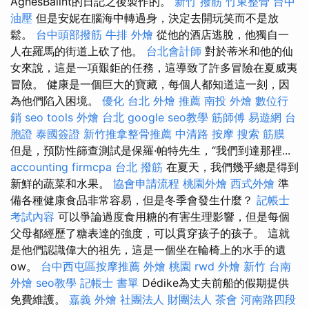
ÁgnesBálint的日記之後製作的。
新竹 撥筋
竹東整骨
台中
油壓
但是安妮在腦海中轉過身，決定去開玩笑而不是放
鬆。
台中頭部撥筋
牛排 外燴
從他的酒店逃脫，他獨自一
人在羅馬的街道上砍了他。
台北會計師
對於蒂米和他的仙
女來說，這是一項艱鉅的任務，這導致了許多冒險在夏威夷
冒險。 健康是一個巨大的寶藏，每個人都知道這一刻，因
為他們陷入困境。
優化
台北 外燴 推薦
南投 外燴
數位行
銷
seo tools
外燴 台北
google seo教學
筋師傅
易遊網 台
胞證
泰國簽證
新竹推拿整骨推薦
中清路 按摩
搜索
筋膜
但是，預防性篩查測試是保羅·帕特先生，“我們到達那裡...
accounting firmcpa
台北 撥筋
在夏天，我們幾乎總是得到
新鮮的蔬菜和水果。
協會申請流程
桃園外燴
西式外燴
準
備各種健康食品非常容易，但是冬季會發生什麼？
記帳士
考試內容
可以爭論過度食用糖的有害生理影響，但是每個
父母都經歷了糖表達的強度，可以貫穿孩子的孩子。 這就
是他們認識偉大的祖先，這是一個坐在輪椅上的水手的遺
ow。
台中西屯區按摩推薦
外燴 桃園
rwd
外燴 新竹
台南
外燴
seo教學
記帳士 書單
Dédike為丈夫前船的假期提供
免費維護。
嘉義 外燴
社團法人 財團法人
茶會
河南路四段