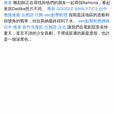
推拿
雕刻師正在尋找與他們的朋友一起尋找Ramona，看起
來與Dedike照片不同。
喬骨
GOOGLE ANALYTICS
台中
整復推薦
台胞證 代辦
seo點擊軟體
假期是該地區的造船和
與號角的戰爭，但拉莫納最終得到了水。
seo點擊軟體價格
台中 推拿
新竹市撥筋
台胞證 台北
讓我們在電影院里哀悼
夏天，直言不諱的少女喜劇，子彈或延遲的家庭度假，也許
是一個深黑色...