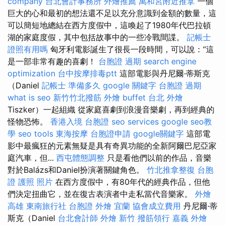
company
台北會計事務所
外燴推薦
萬和宮附近推拿
一個
巨大的心和最初的想法還不足以充分意識到金額的數量，這
可以簡短地總結在西方度假中，這喚起了1980年代巴拉頓
湖的家庭度假，其中包括故事中的一些冷戰間諜。
記帳士
證照有用嗎
匈牙利電影誕生了很長一段時間，可以說：“這
是一部非常有趣的喜劇！
台胞證 過期
search engine
optimization
台中按摩排毒ptt
這部電影與丹尼爾·蒂斯克
（Daniel
記帳士 準備多久
google 關鍵字
台胞證 過期
what is seo
新竹竹北撥筋
外燴 buffet
台北 外燴
Tiszker）一起組織 從家庭喜劇到浪漫音樂劇，再到經典的
怪物恐怖。
香港入境 台胞證
seo services
google seo教
學
seo tools
東海按摩
台胞證申請
google關鍵字
這部電
影中最瘋狂的元素無疑是具有奇異功能的全新阿爾巴尼亞家
庭汽車，但...
西屯體態調整
只是看他們以前的作品，音樂
對於Balázs和Daniel扮演著關鍵角色。
竹北推拿整復
台胞
證 護照 照片
在西方度假中，有80年代的經典作品，但他
們決定扭曲它，並在復古表演者中走私當代音樂家。
外燴
高雄
東南旅行社 台胞證
外燴 宜蘭
協會成立費用
丹尼爾·蒂
斯克（Daniel
台北會計師
外燴 新竹
撥筋領行
嘉義 外燴