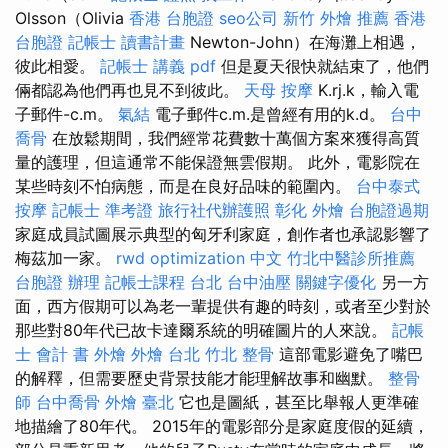
Olsson（Olivia
香港 台胞證
seo公司
新竹 外燴 推薦
香港
台胞證
記帳士 讀書計畫
Newton-John）在海灘上相遇，
彼此相愛。
記帳士 講義 pdf
但是夏天很快就結束了，他們
倆都認為他們再也見不到彼此。
天母 按摩
K.rj.k，輸入電
子郵件-c.m。
氣結
電子郵件c.m.是曾經有用的k.d。
台中
喬骨
在放鬆期間，我們經常花費數十萬個方案來獲得高質
量的護理，但這通常不能保證無雲假期。 此外，電影院在
某些時刻不怕病態，而是在良好品味的範圍內。
台中泰式
按摩
記帳士 準考證
旅行社代辦護照
彰化 外燴
台胞證過期
家庭成員試圖展示典型的匈牙利家庭，創作者也承認影響了
梅茲加一家。
rwd
optimization 中文
竹北中醫診所推薦
台胞證 辦理
記帳士課程 台北
台中油壓
關鍵字優化
另一方
面，西方假期可以為老一輩提供有趣的時刻，或者至少對於
那些對80年代已故卡達爾系統的明確圖片的人來說。
記帳
士 會計 書
外燴
外燴 台北
竹北 整骨
這部電影避免了嘴巴
的解釋，但需要歷史背景技能才能理解故事和幽默。
整骨
師
台中喬骨
外燴 臺北
它也是圖紙，甚至比舉報人更準確
地描繪了80年代。 2015年的電影部分是家庭度假的延續，