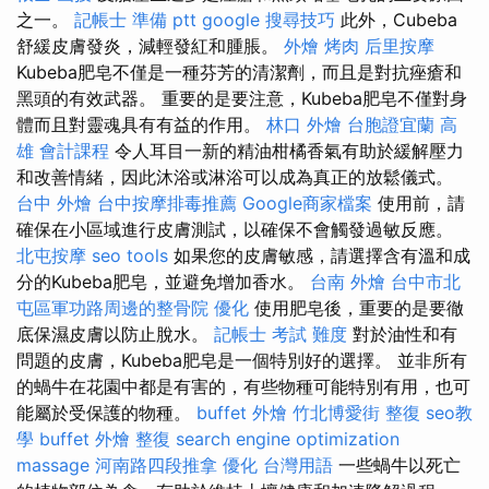
之一。
記帳士 準備 ptt
google 搜尋技巧
此外，Cubeba
舒緩皮膚發炎，減輕發紅和腫脹。
外燴 烤肉
后里按摩
Kubeba肥皂不僅是一種芬芳的清潔劑，而且是對抗痤瘡和
黑頭的有效武器。 重要的是要注意，Kubeba肥皂不僅對身
體而且對靈魂具有有益的作用。
林口 外燴
台胞證宜蘭
高
雄 會計課程
令人耳目一新的精油柑橘香氣有助於緩解壓力
和改善情緒，因此沐浴或淋浴可以成為真正的放鬆儀式。
台中 外燴
台中按摩排毒推薦
Google商家檔案
使用前，請
確保在小區域進行皮膚測試，以確保不會觸發過敏反應。
北屯按摩
seo tools
如果您的皮膚敏感，請選擇含有溫和成
分的Kubeba肥皂，並避免增加香水。
台南 外燴
台中市北
屯區軍功路周邊的整骨院
優化
使用肥皂後，重要的是要徹
底保濕皮膚以防止脫水。
記帳士 考試 難度
對於油性和有
問題的皮膚，Kubeba肥皂是一個特別好的選擇。 並非所有
的蝸牛在花園中都是有害的，有些物種可能特別有用，也可
能屬於受保護的物種。
buffet 外燴
竹北博愛街 整復
seo教
學
buffet 外燴
整復
search engine optimization
massage
河南路四段推拿
優化 台灣用語
一些蝸牛以死亡