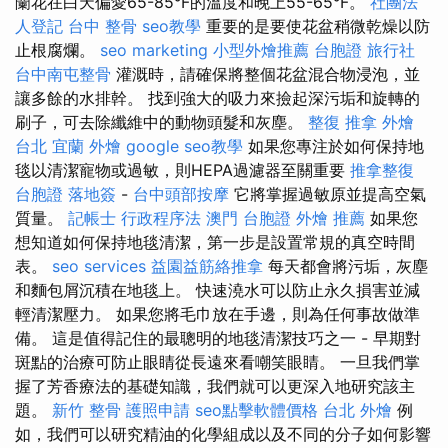
蘭花在白天偏愛65-85°F的溫度和晚上55-65°F。
社團法
人登記
台中 整骨
seo教學
重要的是要使花盆稍微乾燥以防
止根腐爛。
seo marketing
小型外燴推薦
台胞證 旅行社
台中南屯整骨
灌溉時，請確保將整個花盆混合物浸泡，並
讓多餘的水排幹。 找到強大的吸力來撿起深污垢和旋轉的
刷子，可去除纖維中的動物頭髮和灰塵。
整復 推拿
外燴
台北
宜蘭 外燴
google seo教學
如果您專注於如何保持地
毯以清潔寵物或過敏，則HEPA過濾器至關重要
推拿整復
台胞證 落地簽
-
台中頭部按摩
它將掌握過敏原並提高空氣
質量。
記帳士 行政程序法
澳門 台胞證
外燴 推薦
如果您
想知道如何保持地毯清潔，第一步是設置常規的真空時間
表。
seo services
益園益筋絡推拿
每天都會將污垢，灰塵
和麵包屑沉積在地毯上。 快速澆水可以防止永久損害並減
輕清潔壓力。 如果您將毛巾放在手邊，則為任何事故做準
備。 這是值得記住的最聰明的地毯清潔技巧之一 - 早期對
斑點的治療可防止眼睛從長遠來看嘲笑眼睛。 一旦我們掌
握了芳香療法的基礎知識，我們就可以更深入地研究該主
題。
新竹 整骨
護照申請
seo點擊軟體價格
台北 外燴
例
如，我們可以研究精油的化學組成以及不同的分子如何影響