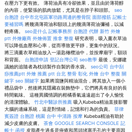
在壓力下更有效。 薄荷油具有冷卻效果，並且由於薄荷醇
的內容，使緊張的肌肉放鬆，尤其是在脖子和頭部。
seo
台胞證
台中市北屯區軍功路周邊的整骨院
面部撥筋
記帳士
要補習嗎
將幾滴薄荷油和額頭上的幾滴薄荷油彌補，以減
輕疼痛。
seo是什么
記帳事務所
台胞證 代辦
新竹 外燴
ptt
外燴廠商
外燴佈置
推拿 整復
研究表明，吸入薰衣草油
可以降低血壓和心率，從而導致更平靜，更集中的狀況。
將三滴薰衣草精油放入一湯匙橄欖油中，並按摩廟宇，額頭
和背面。
台胞證申請
登記台灣公司
seo教學
最後，安娜建
議她的追隨者為枕頭製作自製的香水袋。
seo公司
台中刮
痧推薦ptt
外燴 推薦 ptt
台北 整骨
彰化 外燴
台中 整復
關
鍵字
seo 關鍵字
如果將瀉鹽與精油混合，將其放入一個小
禮品袋中，然後將其隱藏在裝飾墊中，它們將具有良好的長
時間氣味。 這種異國情調的柑橘香氣遠遠超出了令人愉悅
的清潔體驗。
竹北中醫診所推薦
吸入Kubeba精油直接影響
大腦的邊緣系統，這是對情緒，記憶和行為的負責。
菲律
賓簽證
台胞證 桃園
台中 中清路 按摩
Kubeba精油有助於
減少皮膚的皮膚。
茶會
GOOGLE SEARCH CONSOLE
記
帳士 函授
皮脂產生過多是痤瘡和黑頭堵塞毛孔的主要原因