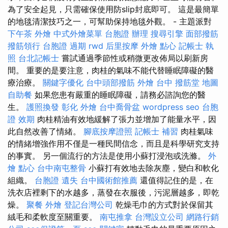
為了安全起見，只需確保使用防slip封底即可。 這是最簡單
的地毯清潔技巧之一，可幫助保持地毯外觀。 - 主題派對
下午茶 外燴
中式外燴菜單
台胞證 辦理
搜尋引擎
面部撥筋
撥筋領行
台胞證 過期
rwd
后里按摩
外燴 點心
記帳士 執
照
台北記帳士
嘗試通過季節性或稍微更改佈局以刷新房
間。 重要的是要注意，肉桂的氣味不能代替睡眠障礙的醫
療治療。
關鍵字優化
台中頭部撥筋
外燴 台中
撥筋堂 地圖
自助餐
如果您患有嚴重的睡眠障礙，請務必諮詢您的醫
生。
護照換發
彰化 外燴
台中喬骨盆
wordpress seo
台胞
證 效期
肉桂精油有效地緩解了張力並增加了能量水平，因
此自然改善了情緒。
腳底按摩證照
記帳士 補習
肉桂氣味
的情緒增強作用不僅是一種民間信念，而且是科學研究支持
的事實。 另一個流行的方法是使用小蘇打浸泡或洗滌。
外
燴 點心
台中南屯整骨
小蘇打有效地去除灰塵，變白和軟化
組織。
台胞證 遺失
台中國術館推薦
還值得記住的是，在
洗衣店裡剩下的水越多，蒸發在衣服後，污泥層越多，即乾
燥。
聚餐 外燴
登記台灣公司
乾燥毛巾的方式對於保留其
絨毛和柔軟度至關重要。
南屯推拿
台灣設立公司
網路行銷