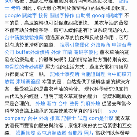
seo
然後，應該在乾燥通風的地方均勻地搖動衣服。
記帳
士 考科
因此，強大離心有利於保留毛巾的絨毛和柔軟度。
google 關鍵字
接骨
關鍵字操作
自助餐
google關鍵字
不
幸的是，高速旋轉也可以促進組織更快。 薰衣草油的蒸發
不僅有助於創造寧靜，還可以緩解患有呼吸系統問題的人。
台中筋膜放鬆推薦
通過薰衣草的抗炎和反散發作用，它可
以有助於更清晰的氣道。
搜尋引擎優化
外燴廠商
申請台灣
公司
buffet外燴價格
外燴 宜蘭
關鍵字優化
薰衣草油的蒸
發在治療焦慮，抑鬱和失眠引起的情緒波動方面特別有效。
整骨院的奇妙經歷
壓力性的生活方式，過度充電和持續壓
力都促成了這一點。
記帳士事務所
台胞證辦理
台中筋膜刀
放鬆
柬埔寨簽證
幸運的是，自然提供了緩解焦慮的解決方
案，最受歡迎的是薰衣草油的蒸發。 現代科學研究也支持
古代民族的經歷，證明了薰衣草蒸發的壓力，舒緩和睡眠效
果是合理的。
外燴 新竹
台中 整骨
到府外燴
從過去和當今
科學的會議上繼承的知識使薰衣草真的很特別。
seo
company
台中 外燴 推薦
記帳士 試題
com是什麼
薰衣草
的漫長而豐富的歷史與純潔，康復和良好的生活緊密相互交
織。
護照換發
西屯肩頸放鬆
台胞證 照片
當我們以蒸發精