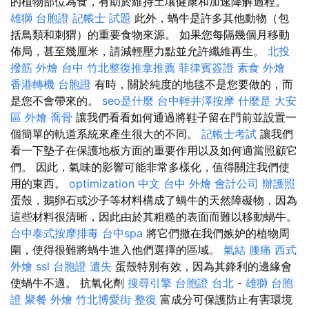
的植物部位為食，有助於維持土壤健康和加速降解過程。
雄獅 台胞證
記帳士 試題
此外，蝸牛是許多其他動物（包
括鳥類和刺猬）的重要食物來源。 如果您每隔幾個月移動
佈局，甚至幾厘米，請減輕壓力點並允許纖維再生。
北投
撥筋
外燴 台中
竹北整復推拿推薦
菲律賓簽證
素食 外燴
香港轉機 台胞證
有時，關於純度的地毯不是您要做的，而
是您不會帶來的。
seo是什麼
台中輕井澤按摩
什麼是
大安
區 外燴
喬骨
讓我們看看如何通過將鞋子留在門前並設置一
個簡單的軌道系統來產生很大的不同。
記帳士考試
讓我們
看一下墊子在保護地板方面的重要作用以及如何適當照顧它
們。 因此，氣味的影響可能非常多樣化，值得關注我們使
用的東西。
optimization 中文
台中 外燴
會計公司
辦護照
蛋殼，鵝卵石或沙子等材料構成了蝸牛的天然障礙物，因為
這些材料很清晰，因此由於其粗糙的表面而難以移動蝸牛。
台中泰式按摩排毒
台中spa
將它們撒在我們嫉妒的植物周
圍，使得很難將蝸牛進入他們選擇的區域。
氣結
腰痛
西式
外燴
ssl
台胞證 遺失
蛋殼特別有效，因為其鋒利的邊緣會
使蝸牛不適。 抗氧化劑
搜尋引擎
台胞證 台北
-
雄獅 台胞
證
聚餐 外燴
竹北博愛街 整復
富成分可保護防止有害環境