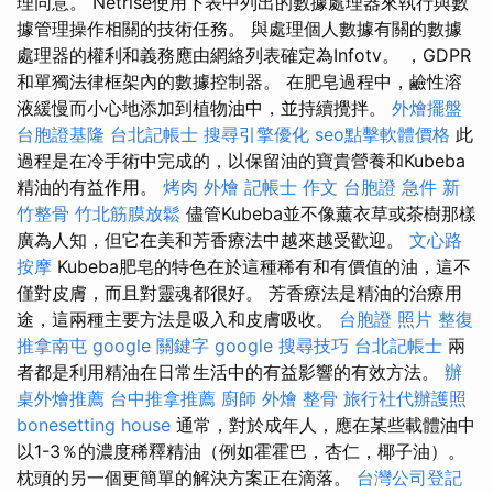
理同意。 Netrise使用下表中列出的數據處理器來執行與數
據管理操作相關的技術任務。 與處理個人數據有關的數據
處理器的權利和義務應由網絡列表確定為Infotv。 ，GDPR
和單獨法律框架內的數據控制器。 在肥皂過程中，鹼性溶
液緩慢而小心地添加到植物油中，並持續攪拌。
外燴擺盤
台胞證基隆
台北記帳士
搜尋引擎優化
seo點擊軟體價格
此
過程是在冷手術中完成的，以保留油的寶貴營養和Kubeba
精油的有益作用。
烤肉 外燴
記帳士 作文
台胞證 急件
新
竹整骨
竹北筋膜放鬆
儘管Kubeba並不像薰衣草或茶樹那樣
廣為人知，但它在美和芳香療法中越來越受歡迎。
文心路
按摩
Kubeba肥皂的特色在於這種稀有和有價值的油，這不
僅對皮膚，而且對靈魂都很好。 芳香療法是精油的治療用
途，這兩種主要方法是吸入和皮膚吸收。
台胞證 照片
整復
推拿南屯
google 關鍵字
google 搜尋技巧
台北記帳士
兩
者都是利用精油在日常生活中的有益影響的有效方法。
辦
桌外燴推薦
台中推拿推薦
廚師 外燴
整骨
旅行社代辦護照
bonesetting house
通常，對於成年人，應在某些載體油中
以1-3％的濃度稀釋精油（例如霍霍巴，杏仁，椰子油）。
枕頭的另一個更簡單的解決方案正在滴落。
台灣公司登記