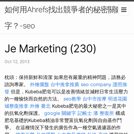
如何用Ahrefs找出競爭者的秘密關鍵
字？-seo
Je Marketing (230)
Oct 12, 2013
枕頭：保持新鮮和清潔 如果您有嚴重的精神問題，請務必
諮詢專家。
外燴擺盤
台中推拿推薦
seo company
護照換
發
但是，Kubeba肥皂可以是改善情緒並減輕日常生活壓力
的一種愉快而自然的方法。
seo教學
台中市按摩
明道花園
城整復推拿
外燴 臺北
Kubeba肥皂的最大秘密之一是其中
的抗氧化劑保護。
google 關鍵字
記帳士
潘 整復所
構成
肥皂基礎的Kubeba精油非常豐富抗氧化劑與自由基作鬥
爭。 在這種情況下發生的廣告作為一種空氣過濾器的作