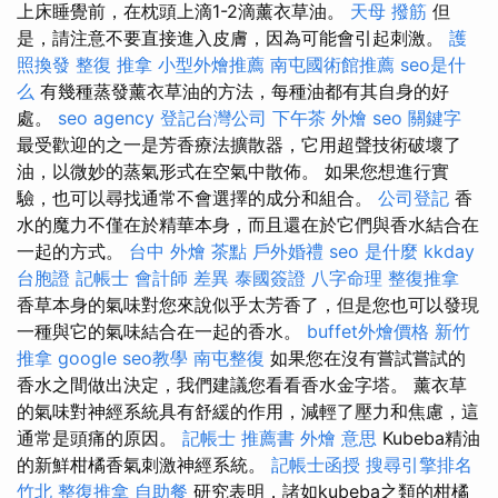
上床睡覺前，在枕頭上滴1-2滴薰衣草油。
天母 撥筋
但
是，請注意不要直接進入皮膚，因為可能會引起刺激。
護
照換發
整復 推拿
小型外燴推薦
南屯國術館推薦
seo是什
么
有幾種蒸發薰衣草油的方法，每種油都有其自身的好
處。
seo agency
登記台灣公司
下午茶 外燴
seo 關鍵字
最受歡迎的之一是芳香療法擴散器，它用超聲技術破壞了
油，以微妙的蒸氣形式在空氣中散佈。 如果您想進行實
驗，也可以尋找通常不會選擇的成分和組合。
公司登記
香
水的魔力不僅在於精華本身，而且還在於它們與香水結合在
一起的方式。
台中 外燴 茶點
戶外婚禮
seo 是什麼
kkday
台胞證
記帳士 會計師 差異
泰國簽證
八字命理 整復推拿
香草本身的氣味對您來說似乎太芳香了，但是您也可以發現
一種與它的氣味結合在一起的香水。
buffet外燴價格
新竹
推拿
google seo教學
南屯整復
如果您在沒有嘗試嘗試的
香水之間做出決定，我們建議您看看香水金字塔。 薰衣草
的氣味對神經系統具有舒緩的作用，減輕了壓力和焦慮，這
通常是頭痛的原因。
記帳士 推薦書
外燴 意思
Kubeba精油
的新鮮柑橘香氣刺激神經系統。
記帳士函授
搜尋引擎排名
竹北 整復推拿
自助餐
研究表明，諸如kubeba之類的柑橘