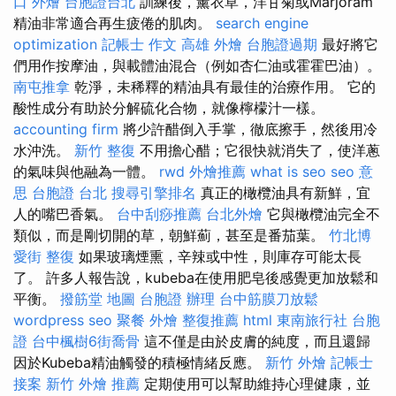
口 外燴
台胞證台北
訓練後，薰衣草，洋甘菊或Marjoram
精油非常適合再生疲倦的肌肉。
search engine
optimization
記帳士 作文
高雄 外燴
台胞證過期
最好將它
們用作按摩油，與載體油混合（例如杏仁油或霍霍巴油）。
南屯推拿
乾淨，未稀釋的精油具有最佳的治療作用。 它的
酸性成分有助於分解硫化合物，就像檸檬汁一樣。
accounting firm
將少許醋倒入手掌，徹底擦手，然後用冷
水沖洗。
新竹 整復
不用擔心醋；它很快就消失了，使洋蔥
的氣味與他融為一體。
rwd
外燴推薦
what is seo
seo 意
思
台胞證 台北
搜尋引擎排名
真正的橄欖油具有新鮮，宜
人的嘴巴香氣。
台中刮痧推薦
台北外燴
它與橄欖油完全不
類似，而是剛切開的草，朝鮮薊，甚至是番茄葉。
竹北博
愛街 整復
如果玻璃煙熏，辛辣或中性，則庫存可能太長
了。 許多人報告說，kubeba在使用肥皂後感覺更加放鬆和
平衡。
撥筋堂 地圖
台胞證 辦理
台中筋膜刀放鬆
wordpress seo
聚餐 外燴
整復推薦
html
東南旅行社 台胞
證
台中楓樹6街喬骨
這不僅是由於皮膚的純度，而且還歸
因於Kubeba精油觸發的積極情緒反應。
新竹 外燴
記帳士
接案
新竹 外燴 推薦
定期使用可以幫助維持心理健康，並