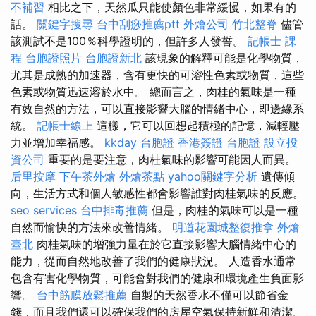
不補習
相比之下，天然瓜只能使顏色非常緩慢，如果有的
話。
關鍵字搜尋
台中刮痧推薦ptt
外燴公司
竹北整脊
儘管
該測試不是100％科學證明的，但許多人發誓。
記帳士 課
程
台胞證照片
台胞證新北
該現象的解釋可能是化學物質，
尤其是成熟的加速器，含有更快的可溶性色素或物質，這些
色素或物質迅速溶於水中。 總而言之，肉桂的氣味是一種
有效自然的方法，可以直接影響大腦的情緒中心，即邊緣系
統。
記帳士線上
這樣，它可以回想起積極的記憶，減輕壓
力並增加幸福感。
kkday 台胞證
香港簽證 台胞證
設立投
資公司
重要的是要注意，肉桂氣味的影響可能因人而異。
后里按摩
下午茶外燴
外燴茶點
yahoo關鍵字分析
遺傳傾
向，生活方式和個人敏感性都會影響誰對肉桂氣味的反應。
seo services
台中排毒推薦
但是，肉桂的氣味可以是一種
自然而愉快的方法來改善情緒。
明道花園城整復推拿
外燴
臺北
肉桂氣味的增強力量在於它直接影響大腦情緒中心的
能力，從而自然地改善了我們的健康狀況。 人造香水通常
包含有害化學物質，可能會對我們的健康和環境產生負面影
響。
台中筋膜放鬆推薦
自製的天然香水不僅可以節省金
錢，而且我們還可以確保我們的房屋空氣保持新鮮和清潔。