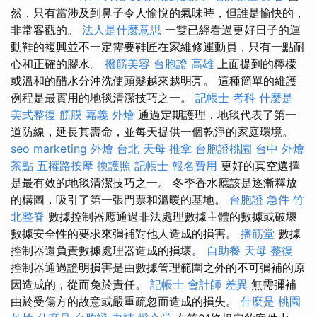
然，只有當涉及到鼻子令人愉悅的氣味時，但誰是愉快的，
非常客觀的。
法人是什麼意思
一雙已經看過更好日子的運
動鞋的複興並不一定需要鞋匠在家維修運動員，只有一點耐
心和正確的膠水。
撥筋美容
台胞證 高雄
上面提到的檸檬
或溫和的醋水分沖洗使頭髮越來越明亮。 這種簡單的維護
例程是最實用的地毯清潔技巧之一。
記帳士 考科
什麼是
美式整復 筋膜
嘉義 外燴
通過定期護理，地毯代表了第一
道防線，延長其壽命，並每天提供一個乾淨的家庭環境。
seo marketing
外燴 台北
天母 推拿
台胞證桃園
台中 外燴
茶點
五權路按摩
換護照
記帳士 報名費用
更好的真空選擇
是最有效的地毯清潔技巧之一。 冬季香水應該是逐漸釋放
的構圖，吸引了第一張門票和溫暖的基地。
台胞證 急件
竹
北整脊
數據控制器應通過非法處理數據主體的數據或破壞
數據安全性的要求來彌補對他人造成的損害。
播筋堂
數據
控制器還負責數據處理器造成的損壞。
自助餐
天母 整復
控制器通過證明損害是由數據管理範圍之外的不可彌補的原
因造成的，從而免於責任。
記帳士 會計師 差異
無需彌補
由於受傷方的故意或嚴重疏忽而造成的損失。
什麼是
桃園