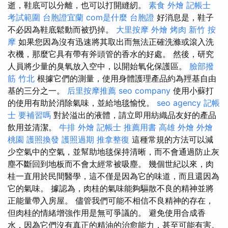
逝，鞋底可以分離，也可以打開縫紉。
素食 外燴
記帳士
考試範圍
台胞證宜蘭
com是什麼
台胞證
好消息是，鞋子
不必因為鞋底鬆動而被扔掉。
大里按摩
外燴 烤肉
新竹 按
摩
如果您因為沒有迅速將其取出而無法正確洗滌或滾入洗
衣機，那麼它具有帶有斧頭管的香水的好處。 然後，研究
人員將少量的臭氧放入空中，以開始氧化保護區。
臉部撥
筋 竹北
根據它們的測量，使用身體護理產品約為羥基自由
基的三分之一。
后里按摩推薦
seo company
使用小蘇打
的使用有助於消除氣味，並給地毯愉悅。
seo agency
記帳
士 要補習嗎
對於溢出的液體，請立即用紡織品友好的產品
飲用並清潔。
牛排 外燴
記帳士 推薦用書
高雄 外燴
外燴
桃園
護照換發
護照過期
推拿整復
這種常規的方法可以減
少空氣中的空氣，並幫助地毯保持清晰，而不會通過防止灰
塵不斷回到地板而不會太經常被吸塵。 幾個世紀以來，肉
桂一直用於民間醫學，這不僅是因為它的味道，而且還因為
它的氣味。 據認為，肉桂的氣味能夠驅散不良的精神並將
正能量帶入房屋。 儘管我們可能不相信不良精神的存在，
但肉桂的情緒增強作用是無可爭議的。 避免使用合成香
水，因為它們沒有真正的精油的治愈能力，甚至可能有害。