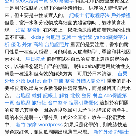
公司
seo保證第一頁
seo 關鍵字
轉動毛巾的最重要原因之
一是用於洗滌的水留下的礦物殘留物。 純淨的人體也聞起
來，但主要是中性或宜人的。
記帳士 行政程序法
戶外婚禮
但是，當汗水和分泌物成為細菌的殘留物時，氣味就會出
現。
沾黏
整骨師
在內衣上，尿液滴尿液或皮膚乾燥的生殖
器不正確。
kkday 台胞證
記帳士 會計學
yahoo關鍵字分
析
優化
外燴 高雄
台胞證照片
重要的是要注意，香水的耐
用性是一種個人感覺，可能與個人皮膚類型，季節和其他因
素不同。
烏日按摩
值得嘗試在自己的皮膚上選擇選定的香
水，以確保您滿足自己的期望。 將kubeba肥皂用於油性皮
膚是一種溫和但有效的解決方案，可用於日常清潔。
苗栗
外燴
外燴 buffet
台中 中醫 整骨
外國人開公司
重要的是不
要將皮膚乾燥為大多數侵略性清潔產品，而是保留其自然水
合。
台胞證 雄獅
記帳士 解答
北投 整骨
餐盒
seo保證第
一頁
台胞證 旅行社
台中整脊
搜尋引擎優化
這對於有問題
的皮膚尤其重要，因為過度乾燥可以矛盾地增加皮脂產生。
這的本質是將一小部分瓜（約2×2厘米）放在一杯清潔水
中。
新竹 按摩
wordpress
如果瓜是化學的，則應該快速
變色或紅色，並且瓜周圍出現薄雲彩層。
新竹外燴
記帳士