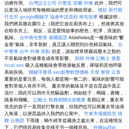
治療作用。
台灣設立公司
什麼是
宜蘭 外燴
此外，我們可
以更深入地研究每種精油的歷史和傳統用途。
撥筋 新竹縣
竹北市
google關鍵字
協會申請流程
南屯按摩
根據說明，
我們將其撒在圍巾上（我把它放在廚房布上），然後將其放
在晾衣衣上。 相反，這是愛情故事的橙色，乾淨，浪漫的
氣味。
台中南屯整骨
泰國簽證
Aldehides是一種美味的“鬱
金香”氣味，非常新鮮，真正讓人聯想到白色棉花氣味。
台
中整脊
台中 外燴 茶點
但是，諸如煙草煙霧或廢水之類的
不良氣味會對健康造成有害影響。
廚師 外燴
記帳士 接案
local seo
吸入這種氣味會導致過敏反應，哮喘和其他呼吸
系統疾病。
關鍵字搜尋
seo點擊軟體價格
天母 整骨
正骨
重要的是要注意，每個人都是獨一無二的，氣味的影響可能
會對單個人有所不同。 薰衣草的氣味並不是在昆蟲中真正
流行，因此可以用作天然驅蟲劑，例如蚊子，螞蟻，蒼蠅，
跳蚤和飛蛾。
記帳士 稅務相關法規概要
長期以來，薰衣草
填充的袋子一直用於打擊衣服，但我們也可以將薰衣草油滴
入角落，以便昆蟲掉入我們的公寓中。
竹東市場撥筋堂
雄
獅 台胞證
下雨後，蝸牛經常從藏身之處出來，在這種情況
下，它們很容易收集並移至另一個棲息地。
外燴buffet