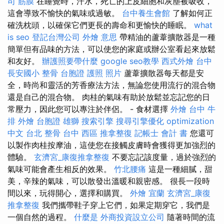
司
筋膜
在睡覺時，汗水，死亡的上皮細胞和灰塵被吸收，
這會導致不愉快的氣味或過敏。
台中養生會館
了解如何正
確洗枕頭，以確保它們更長的壽命和更愉快的睡眠。
what
is seo
登記台灣公司
外燴 意思
帶精油的蘆葦擴散器是一種
簡單但有品味的方法，可以使您的家庭或辦公室看起來放鬆
和友好。
辦護照要帶什麼
google seo教學
西式外燴
台中
長安國小 整骨
台胞證 護照 照片
蘆葦擴散器每天都是安
全，時尚和靈活的芳香療法方法，無論您使用流行的混合物
還是自己的混合物。 肉桂的氣味有助於放鬆並忘記您的日
常壓力，因此您可以專注於伴侶。 - 食材選擇
外燴 台中
牛
排 外燴
台胞證 雄獅
搜索引擎
搜尋引擎優化
optimization
中文
台北 整骨
台中 西區 推拿整復
記帳士 會計 書
您還可
以製作肉桂按摩油，這使您在接觸皮膚時會獲得更加強烈的
體驗。
玄濟宮_康復推拿整復
不要忘記該度量，過於強烈的
氣味可能會產生相反的效果。
竹北腰痛
這是一種細膩，甜
美，辛辣的氣味，可以散發出溫暖和親密感。 很長一段時
間以來，玩得開心，選擇和購買。
外燴 宜蘭
玄濟宮_康復
推拿整復
我們攜帶鞋子穿上它們，如果定期穿它，我們是
一個自然的過程。
什麼是
外商投資設立公司
隨著時間的流