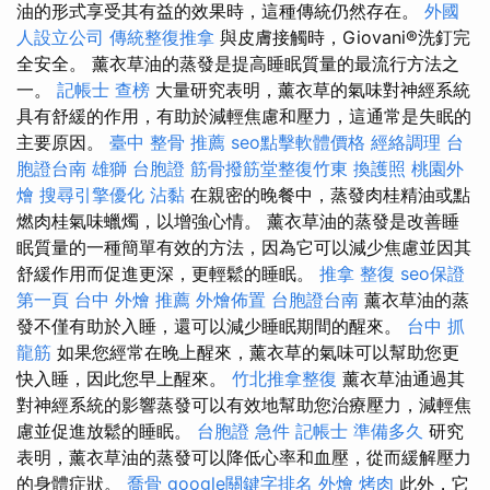
油的形式享受其有益的效果時，這種傳統仍然存在。
外國
人設立公司
傳統整復推拿
與皮膚接觸時，Giovani®洗釘完
全安全。 薰衣草油的蒸發是提高睡眠質量的最流行方法之
一。
記帳士 查榜
大量研究表明，薰衣草的氣味對神經系統
具有舒緩的作用，有助於減輕焦慮和壓力，這通常是失眠的
主要原因。
臺中 整骨 推薦
seo點擊軟體價格
經絡調理
台
胞證台南
雄獅 台胞證
筋骨撥筋堂整復竹東
換護照
桃園外
燴
搜尋引擎優化
沾黏
在親密的晚餐中，蒸發肉桂精油或點
燃肉桂氣味蠟燭，以增強心情。 薰衣草油的蒸發是改善睡
眠質量的一種簡單有效的方法，因為它可以減少焦慮並因其
舒緩作用而促進更深，更輕鬆的睡眠。
推拿 整復
seo保證
第一頁
台中 外燴 推薦
外燴佈置
台胞證台南
薰衣草油的蒸
發不僅有助於入睡，還可以減少睡眠期間的醒來。
台中 抓
龍筋
如果您經常在晚上醒來，薰衣草的氣味可以幫助您更
快入睡，因此您早上醒來。
竹北推拿整復
薰衣草油通過其
對神經系統的影響蒸發可以有效地幫助您治療壓力，減輕焦
慮並促進放鬆的睡眠。
台胞證 急件
記帳士 準備多久
研究
表明，薰衣草油的蒸發可以降低心率和血壓，從而緩解壓力
的身體症狀。
喬骨
google關鍵字排名
外燴 烤肉
此外，它