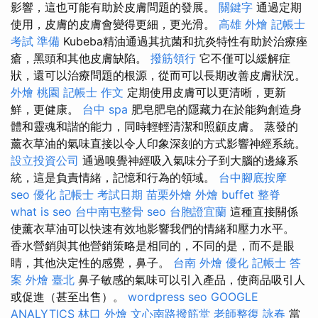
影響，這也可能有助於皮膚問題的發展。
關鍵字
通過定期
使用，皮膚的皮膚會變得更細，更光滑。
高雄 外燴
記帳士
考試 準備
Kubeba精油通過其抗菌和抗炎特性有助於治療痤
瘡，黑頭和其他皮膚缺陷。
撥筋領行
它不僅可以緩解症
狀，還可以治療問題的根源，從而可以長期改善皮膚狀況。
外燴 桃園
記帳士 作文
定期使用皮膚可以更清晰，更新
鮮，更健康。
台中 spa
肥皂肥皂的隱藏力在於能夠創造身
體和靈魂和諧的能力，同時輕輕清潔和照顧皮膚。 蒸發的
薰衣草油的氣味直接以令人印象深刻的方式影響神經系統。
設立投資公司
通過嗅覺神經吸入氣味分子到大腦的邊緣系
統，這是負責情緒，記憶和行為的領域。
台中腳底按摩
seo 優化
記帳士 考試日期
苗栗外燴
外燴 buffet
整脊
what is seo
台中南屯整骨
seo
台胞證宜蘭
這種直接關係
使薰衣草油可以快速有效地影響我們的情緒和壓力水平。
香水營銷與其他營銷策略是相同的，不同的是，而不是眼
睛，其他決定性的感覺，鼻子。
台南 外燴
優化
記帳士 答
案
外燴 臺北
鼻子敏感的氣味可以引入產品，使商品吸引人
或促進（甚至出售）。
wordpress seo
GOOGLE
ANALYTICS
林口 外燴
文心南路撥筋堂
老師整復 詠春
當