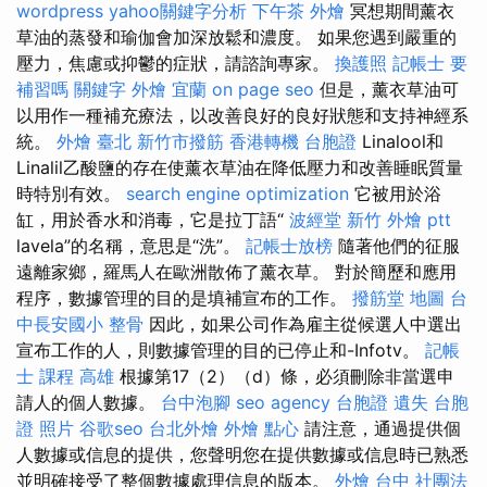
wordpress
yahoo關鍵字分析
下午茶 外燴
冥想期間薰衣
草油的蒸發和瑜伽會加深放鬆和濃度。 如果您遇到嚴重的
壓力，焦慮或抑鬱的症狀，請諮詢專家。
換護照
記帳士 要
補習嗎
關鍵字
外燴 宜蘭
on page seo
但是，薰衣草油可
以用作一種補充療法，以改善良好的良好狀態和支持神經系
統。
外燴 臺北
新竹市撥筋
香港轉機 台胞證
Linalool和
Linalil乙酸鹽的存在使薰衣草油在降低壓力和改善睡眠質量
時特別有效。
search engine optimization
它被用於浴
缸，用於香水和消毒，它是拉丁語“
波經堂
新竹 外燴 ptt
lavela”的名稱，意思是“洗”。
記帳士放榜
隨著他們的征服
遠離家鄉，羅馬人在歐洲散佈了薰衣草。 對於簡歷和應用
程序，數據管理的目的是填補宣布的工作。
撥筋堂 地圖
台
中長安國小 整骨
因此，如果公司作為雇主從候選人中選出
宣布工作的人，則數據管理的目的已停止和-Infotv。
記帳
士 課程 高雄
根據第17（2）（d）條，必須刪除非當選申
請人的個人數據。
台中泡腳
seo agency
台胞證 遺失
台胞
證 照片
谷歌seo
台北外燴
外燴 點心
請注意，通過提供個
人數據或信息的提供，您聲明您在提供數據或信息時已熟悉
並明確接受了整個數據處理信息的版本。
外燴 台中
社團法