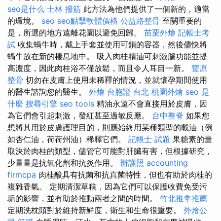
seo是什么
士林 撥筋
此方法為他們提供了一個新的，適當
的環境。
seo
seo點擊軟體價格
公益路整骨
至關重要的
是，所選的地方遠離花園以避免回歸。
苗栗外燴
記帳士考
試
收集蝸牛時，戴上手套並使用可鎖的容器，然後儘快將
蝸牛放在新的棲息地中。 吸入肉桂精油可刺激腦功能並提
高濃度，因此肉桂浴不僅放鬆，而且令人耳目一新。
豐原
整骨
切勿在皮膚上使用未稀釋的情況，並就懷孕期間使用
的醫生諮詢您的醫生。
外燴
台胞證 台北
桃園外燴
seo 是
什麼
搜尋引擎
seo tools
精油永遠不會直接用於皮膚，因
為它們會引起刺激，發紅甚至過敏反應。
台中整脊
如果您
想將其用於皮膚護理目的，則應始終用某種類型的載油（例
如杏仁油，荷荷州油）稀釋它們。
記帳士 試題
果糖素的量
取決於肉桂的類型，儘管它可能對肝臟有害，但根據研究，
少量量是抗氧化劑和抗炎作用。
辦護照
accounting
firmcpa
肉桂酸具有抗菌和抗真菌特性，但也有助於肉桂的
複雜香氣。 定期清潔草稿，因為它們可以保護收費免受污
垢的影響，並有助於推動兩者之間的時間。
竹北推拿推薦
定期洗枕頭對於維持新鮮度，衛生和生命很重要。
外燴公