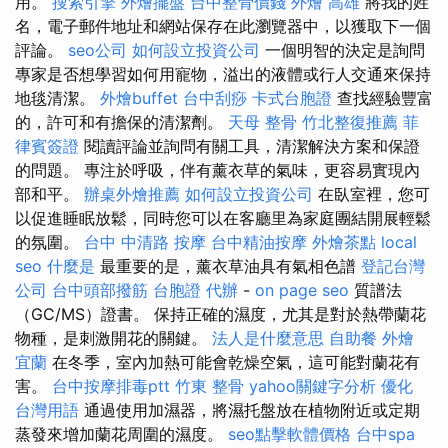
用。
搜索引擎
外燴擺盤
台中整骨價錢
外燴 高雄
將我的姓
名，電子郵件地址和網站保存在此瀏覽器中，以獲取下一個
評論。
seo公司
如何設立投資公司
一個明智的決定是詢問
專家是否想學習如何用寵物，溢出的液體或行人交通來保持
地毯清潔。
外燴buffet
台中刮痧
卡式台胞證
查找經驗豐富
的，許可和有擔保的清潔劑。
天母 整骨
竹北整復推薦
菲
律賓簽證
閱讀評論並詢問有關工具，清潔解決方案和保證
的問題。 專注於呼吸，伴有薰衣草的氣味，更容易實現內
部和平。
辦桌外燴推薦
如何設立投資公司
在臥室裡，您可
以促進睡眠放鬆，同時您可以在客廳里為家庭團結開展輕鬆
的氛圍。
台中 中清路 按摩
台中精油按摩
外燴茶點
local
seo
什麼是
最重要的是，薰衣草油具有氣相色譜
登記台灣
公司
台中頭部撥筋
台胞證 代辦
-
on page seo
質譜法
（GC/MS）證書。 保持正確的濕度，尤其是對於熱帶蘭花
物種，是刺激開花的關鍵。
法人是什麼意思
自助餐
外燴
宜蘭
在冬季，室內加熱可能會乾燥空氣，這可能對蘭花有
害。
台中按摩排毒ptt
竹東 整骨
yahoo關鍵字分析
優化
台灣用語
通過使用加濕器，將濕托盤放在植物附近或定期
蒸發來增加蘭花周圍的濕度。
seo點擊軟體價格
台中spa