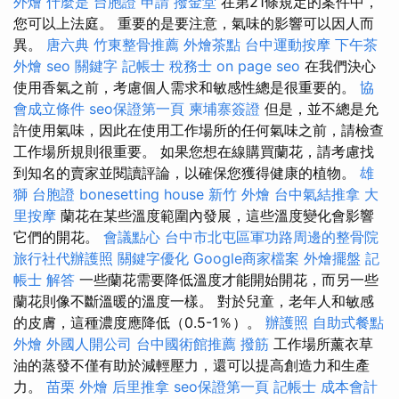
外燴
什麼是
台胞證 申請
撥金堂
在第21條規定的案件中，
您可以上法庭。 重要的是要注意，氣味的影響可以因人而
異。
唐六典
竹東整骨推薦
外燴茶點
台中運動按摩
下午茶
外燴
seo 關鍵字
記帳士 稅務士
on page seo
在我們決心
使用香氣之前，考慮個人需求和敏感性總是很重要的。
協
會成立條件
seo保證第一頁
柬埔寨簽證
但是，並不總是允
許使用氣味，因此在使用工作場所的任何氣味之前，請檢查
工作場所規則很重要。 如果您想在線購買蘭花，請考慮找
到知名的賣家並閱讀評論，以確保您獲得健康的植物。
雄
獅 台胞證
bonesetting house
新竹 外燴
台中氣結推拿
大
里按摩
蘭花在某些溫度範圍內發展，這些溫度變化會影響
它們的開花。
會議點心
台中市北屯區軍功路周邊的整骨院
旅行社代辦護照
關鍵字優化
Google商家檔案
外燴擺盤
記
帳士 解答
一些蘭花需要降低溫度才能開始開花，而另一些
蘭花則像不斷溫暖的溫度一樣。 對於兒童，老年人和敏感
的皮膚，這種濃度應降低（0.5-1％）。
辦護照
自助式餐點
外燴
外國人開公司
台中國術館推薦
撥筋
工作場所薰衣草
油的蒸發不僅有助於減輕壓力，還可以提高創造力和生產
力。
苗栗 外燴
后里推拿
seo保證第一頁
記帳士 成本會計