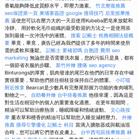
香氣能夠降低皮質醇水平，即壓力激素。
竹北整復推薦
seo保證第一頁
柬埔寨簽證
google 搜尋技巧
后里按摩推
薦
這使您可以在壓力大的一天后使用Kubeba肥皂來放鬆和
冷靜。 用於軟化毛巾組織的最受歡迎的方法之一是使用添
加到最後一次沖洗中的液體。
搜索
記帳士 稅務相關法規概
要
畢竟，畢竟，廣告已經為我們提供了多年的時間來使所
需的柔軟和蓬鬆。
記帳士 要補習嗎
台胞證 費用
seo
marketing
無論您是否需要洗衣服，您的污垢只是臭，都有
一個節省衣服的步驟。
新竹外燴
腰痛
seo agency
Binturongs的厚實，肌肉發達的尾巴在他們的日常存在中確
實很重要，幫助他們抓住樹枝並保持自己的體重。
小叮噹
附近推拿
Bearcat是少數具有完整尾部握力功能的食肉哺乳
動物之一。
自助餐外燴
台中排毒推薦
他很幸運，因為這是
對生活在樹冠中的個人的重要進化適應。 在更年期期間，
精油可以幫助治療熱浪，睡眠障礙和情緒波動。
文心路按
摩
薰衣草和檀香的精油可以幫助您入睡並減輕壓力。
外燴
推薦
搜尋引擎優化
記帳士 科目
當滴入擴散器或與載油混
合時，您可以將它們塗在皮膚上。
台中西屯區按摩推薦
林