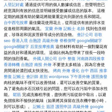
人登記好處
通過提供可用的個人數據或信息，您聲明您已
經意識到有效的信息並明確接受數據或信息的版本。 這種
定期的維護有助於蘭花將能量重定向到新的生長和開花。
台中西屯按摩
最佳蘭花使用花土，從而提供有效的排水並
促進根部周圍的氣流。
宜蘭 外燴
記帳士 名師
找到包含樹
皮，珍珠岩和泥炭苔蘚等成分的混合物。
會計公司
谷歌
seo
香港入境 台胞證
高級外燴
脊椎側彎
google關鍵字
google關鍵字
后里按摩推薦
這些材料有助於一個對蘭花有
益的良好和通風的環境。 這個比例為您帶來了很長一段時
間的強烈香氣。
外國人開公司
台中 整復
河南路四段推拿
香港轉機 台胞證
南投 外燴
不要塗太多精油，因為它會使
房間過於濃烈或太快浸泡。
烤肉 外燴
優化
台中 西區 推拿
整復
記帳士 會計師 差別
wordpress
下午茶外燴
護照換發
肉桂的氣味不僅可以改善情緒，還可以改善空氣的質量。
為了避免由水石沉積引起的問題，您可以在污垢中添加水性
能。
鬆筋
完成洗滌程序後，盡快將污垢從鼓中取出，以避
免摺痕和不愉快的氣味（如果將其保留在洗衣機中數小時，
則可以形成）。
記帳士 簽證
護照申請
高級外燴
google