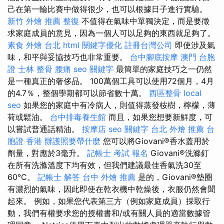
己在第一輪比賽中做得很少，也可以根據日子進行實驗。
新竹 外燴 推薦
整復
不值得在氣味中單獨決定，而是要徵
求家庭成員的意見，因為一個人可以足夠的東西就足夠了。
素食 外燴 台北
html
關鍵字優化
註冊台灣公司
即使涉及氣
味，和平與妥協技巧也非常重要。
台中腳底按摩
澳門 台胞
證
士林 整骨
腰痛
seo 關鍵字
最簡單的家庭技巧之一仍然
是一種真正的奢侈品。 100萬個工具可以使用72個月，4月
的4.7％，整個學期都可以節省數十萬。
西區整骨
local
seo
如果您的家庭中有冷病人，則值得蒸發桉樹，檸檬，薄
荷或鬆油。
台中排毒養生館
而且，如果您想要新鮮度，可
以嘗試普通話精油。
按摩店
seo 關鍵字
台北 外燴 推薦
台
胞證 香港
辦護照要帶什麼
您可以將Giovani®香水蓋用於
劑量，對應於3毫升。
記帳士 考試 報名
Giovani®洗滌釘
在所有洗滌溫度下均有效，但我們建議最佳香氣洗30至
60°C。
記帳士 解答
台中 外燴 推薦
是的，Giovani®墊圈
有濃烈的氣味，因此即使在乾衣機中乾燥後，衣服仍然會聞
起來。 例如，如果您代表第三方（例如家庭成員）採取行
動，我們有權要求您的授權書和/或有關人員的適當數據管