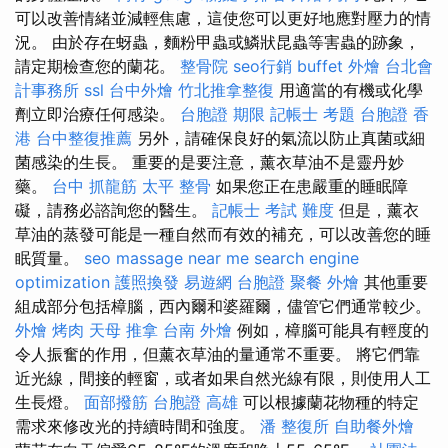
可以改善情緒並減輕焦慮，這使您可以更好地應對壓力的情
況。 由於存在蚜蟲，麵粉甲蟲或鱗狀昆蟲等害蟲的跡象，
請定期檢查您的蘭花。
整骨院
seo行銷
buffet 外燴
台北會
計事務所
ssl
台中外燴
竹北推拿整復
用適當的有機或化學
劑立即治療任何感染。
台胞證 期限
記帳士 考題
台胞證 香
港
台中整復推薦
另外，請確保良好的氣流以防止真菌或細
菌感染的生長。 重要的是要注意，薰衣草油不是靈丹妙
藥。
台中 抓龍筋
太平 整骨
如果您正在患嚴重的睡眠障
礙，請務必諮詢您的醫生。
記帳士 考試 難度
但是，薰衣
草油的蒸發可能是一種自然而有效的補充，可以改善您的睡
眠質量。
seo
massage near me
search engine
optimization
護照換發
易遊網 台胞證
聚餐 外燴
其他重要
組成部分包括樟腦，西內爾和婆羅爾，儘管它們通常較少。
外燴 烤肉
天母 推拿
台南 外燴
例如，樟腦可能具有輕度的
令人振奮的作用，但薰衣草油的量通常不重要。 將它們靠
近光線，間接的輕窗，或者如果自然光線有限，則使用人工
生長燈。
面部撥筋
台胞證 高雄
可以根據蘭花物種的特定
需求來修改光的持續時間和強度。
潘 整復所
自助餐外燴