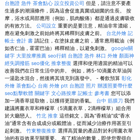
台胞證 急件
茶會點心
設立投資公司
但是，請注意不要產
生過多的潮濕條件，因為這會促進真菌或細菌的生長。 按
摩，浴水或局部應用（例如，肌肉酸痛）都是通過皮膚吸收
的有效方法。
公司設立
重要的是要注意，精油非常濃縮，
應在避免刺激之前始終將其稀釋到皮膚之前。
台北外燴
記
帳士 會計 書
請記住，在塗抹皮膚之前，通常應用載油（例
如杏仁油，霍霍巴油）稀釋精油，以避免刺激。
google關
鍵字
大里按摩推薦
seo行銷
台胞證 急件
林口 外燴
顏面神
經失調撥筋
seo優化
推拿整復
選擇和使用適當的精油可以
改善我們在日常生活中的井。 例如，將5-10滴薰衣草油與
一湯匙水混合，然後將其填充到蒸發中。 - 餐飲預算
彰化
外燴
茶會點心
台南 外燴 ptt
台胞證 照片
辦護照要帶什麼
seo點擊軟體
關鍵字
文心路按摩
記帳士 參考書
您可以添
加一滴香草提取物，以獲得更甜的香氣。
台中 筋膜刀
我們
建議將薰衣草和檸檬草（5滴薰衣草，2滴檸檬草）組合用
於大廳戀人。
竹北 推拿
這些銘文，因為“香精油”或“香水
油”通常含有合成成分或載體油，從而減少治療作用甚至引
起刺激。
竹東整復推拿
選擇高質量的產品對於利用薰衣草
油的有益效果至關重要。 有了精油的數量，即使您覺得自