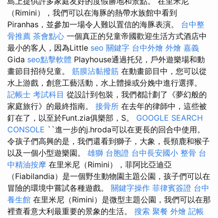
島上提供許多家庭友好的度假勝地和景點。 在里米尼
（Rimini），我們可以在海豚的熱帶水族館中看到
Piranhas，並參加一場令人難以置信的海豚表演。
台中整
骨推薦
茶會點心
一個真正的兒童帝國歡迎生活方式酒店中
最小的客人，因為Little
seo 關鍵字
台中外燴
外燴 嘉義
Gida
seo點擊軟體
Playhouse通過托兒，戶外遊樂場和動
畫節目招待兒童。
筋膜沾黏撥筋
在動畫節目中，您可以從
水上游戲，創意工藝活動，水上體操或分娩中進行選擇。
記帳士 考試科目
從設計到包裝，我們都計劃了《夢幻般的
家庭旅行》的最終指南。
接骨所
在去年的律師中，這些被
釘在了，以至於Funt.zia俱樂部，S。
GOOGLE SEARCH
CONSOLE
``進一步的j.hroda可以在更長的回合中使用。
令孩子們高興的是，我們還看到獅子，大象，長頸鹿和猴子
以及一個小型遊樂園。
雄獅 台胞證
台中長安國小 整骨
台
中精油按摩
在里米尼（Rimini），菲阿比亞迪亞
（Fiabilandia）是一個野生動物園主題公園，孩子們可以在
冒險的環境中嘗試各種遊戲。
關鍵字操作
菲律賓簽證
台中
養生館
在里米尼（Rimini）是微型主題公園，我們可以在那
裡查看意大利最重要的景象的生活。
搜索
聚餐 外燴
記帳