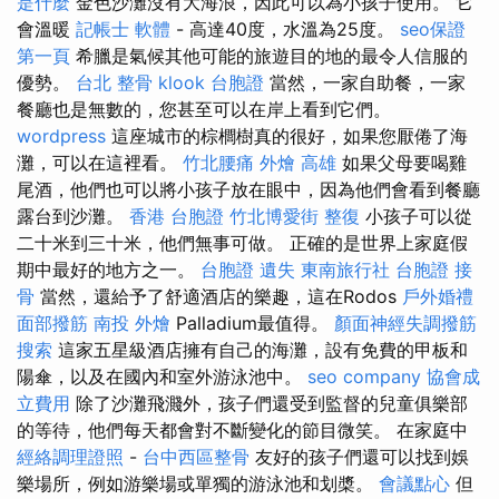
是什麼
金色沙灘沒有大海浪，因此可以為小孩子使用。 它
會溫暖
記帳士 軟體
- 高達40度，水溫為25度。
seo保證
第一頁
希臘是氣候其他可能的旅遊目的地的最令人信服的
優勢。
台北 整骨
klook 台胞證
當然，一家自助餐，一家
餐廳也是無數的，您甚至可以在岸上看到它們。
wordpress
這座城市的棕櫚樹真的很好，如果您厭倦了海
灘，可以在這裡看。
竹北腰痛
外燴 高雄
如果父母要喝雞
尾酒，他們也可以將小孩子放在眼中，因為他們會看到餐廳
露台到沙灘。
香港 台胞證
竹北博愛街 整復
小孩子可以從
二十米到三十米，他們無事可做。 正確的是世界上家庭假
期中最好的地方之一。
台胞證 遺失
東南旅行社 台胞證
接
骨
當然，還給予了舒適酒店的樂趣，這在Rodos
戶外婚禮
面部撥筋
南投 外燴
Palladium最值得。
顏面神經失調撥筋
搜索
這家五星級酒店擁有自己的海灘，設有免費的甲板和
陽傘，以及在國內和室外游泳池中。
seo company
協會成
立費用
除了沙灘飛濺外，孩子們還受到監督的兒童俱樂部
的等待，他們每天都會對不斷變化的節目微笑。 在家庭中
經絡調理證照
-
台中西區整骨
友好的孩子們還可以找到娛
樂場所，例如游樂場或單獨的游泳池和划槳。
會議點心
但