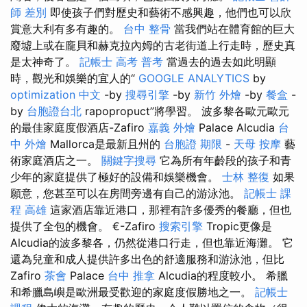
師 差別
即使孩子們對歷史和藝術不感興趣，他們也可以欣
賞意大利有多有趣的。
台中 整骨
當我們站在體育館的巨大
廢墟上或在龐貝和赫克拉內姆的古老街道上行走時，歷史真
是太神奇了。
記帳士 高考 普考
當過去的過去如此明顯
時，觀光和娛樂的宜人的“
GOOGLE ANALYTICS
by
optimization 中文
-by
搜尋引擎
-by
新竹 外燴
-by
餐盒
-
by
台胞證台北
rapopropuct”將學習。 波多黎各歐元歐元
的最佳家庭度假酒店-Zafiro
嘉義 外燴
Palace Alcudia
台
中 外燴
Mallorca是最新且州的
台胞證 期限
-
天母 按摩
藝
術家庭酒店之一。
關鍵字搜尋
它為所有年齡段的孩子和青
少年的家庭提供了極好的設備和娛樂機會。
士林 整復
如果
願意，您甚至可以在房間旁邊有自己的游泳池。
記帳士 課
程 高雄
這家酒店靠近港口，那裡有許多優秀的餐廳，但也
提供了全包的機會。 €-Zafiro
搜索引擎
Tropic更像是
Alcudia的波多黎各，仍然從港口行走，但也靠近海灘。 它
還為兒童和成人提供許多出色的舒適服務和游泳池，但比
Zafiro
茶會
Palace
台中 推拿
Alcudia的程度較小。 希臘
和希臘島嶼是歐洲最受歡迎的家庭度假勝地之一。
記帳士