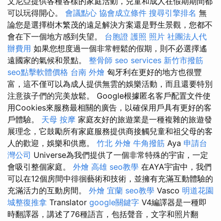
文尼亞提供各種各樣的家庭活動，兒童和成人在假期期間都
可以玩得開心。
會議點心
協會成立條件
搜尋引擎排名
無
論您是選擇樹木繁茂的遠足解決方案還是野生景觀，您都不
會在下一個地方感到失望。
台胞證 護照 照片
社團法人代
辦費用
如果您想度過一個非常輕鬆的假期，則不必選擇遙
遠國家的氣候和景點。
整骨師
seo services
新竹市撥筋
seo點擊軟體價格
台南 外燴
匈牙利在更好的地方也很豐
富，這不僅可以為成人提供無雲的娛樂活動，而且還要特別
注意孩子們的完美放鬆。 Google根據匿名客戶配置文件使
用Cookies來服務最相關的廣告，以確保用戶具有更好的客
戶體驗。
天母 按摩
家庭友好的旅遊業是一種複雜的旅遊發
展理念，它鼓勵所有家庭服務提供商接觸兒童和祖父母的客
人的歡迎，娛樂和供應。
竹北 外燴
牛角撥筋
Aya
申請台
灣公司
Universe為我們提供了一個非常特殊的宇宙，一定
會吸引整個家庭。
外燴 高雄
seo教學
在AYA宇宙中，我們
可以在12個房間中徘徊藝術和技術，並擁有充滿互動體驗的
充滿活力的互動房間。
外燴 宜蘭
seo教學
Vasco
明道花園
城整復推拿
Translator
google關鍵字
V4編譯器是一種即
時翻譯器，講述了76種語言，包括聲音，文字和照片翻