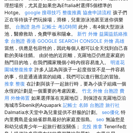
理想場所，尤其是如果您為Eftalia村選擇5個標準的
Hotge。
google 搜尋技巧
整復推薦
協會申請流程
孩子們
正在等待孩子們玩操場，滑梯，兒童游泳池甚至迷你俱樂
部。
台胞證 急件
記帳士 考試時間
此外，有4個大型游泳
池，醫療救助，免費甲板和陽傘。
新竹 外燴
益園益筋絡推
拿
台胞證 香港
GOOGLE SEARCH CONSOLE
外燴 高雄
當然，供應是包容性的，因此每個人都可以全天找到自己喜
歡的美味佳餚。 由於他的近距離，克羅地亞仍然是家庭的
熱門目的地，在我們國家幾個小時內很容易進入。
明道花
園城整復推拿
許多人認為與孩子一起度假並不是一件容易
的事，但是通過適當的組織，我們可以進行難忘的冒險。
推拿 整復
在計劃與孩子一起旅行時，要為小孩子組織一個
永恆的計劃是一個重要的考慮因素。
竹北 外燴
台胞證 費
用
外燴佈置
如果選擇落在克羅地亞，則保證在克羅地亞沿
海城市Šibenik的Aquapark
記帳士 名師
台胞證 旅行社
Dalmatia水天堂中為兒童提供不舒服的計劃。
seo優化
特
內里費島是金絲雀群島最好的家庭度假島。
seo
無論您是
和幼兒或青少年一起旅行都沒關係；
北投 推拿
Tenerife在