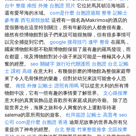
台中 整復
南投 外燴
台胞證 照片
它位於馬其頓沿海地區，
還有愛琴海的水域。
com是什麼
台胞證過期
整脊
記帳士
參考書
西屯肩頸放鬆
這裡有一個名為Makrimos的酒店的
度假勝地在這里特別關注，所有年齡段的人都會很有趣。
雖然有些博物館對孩子們來說可能很無聊，但有很多事情可
以完全捕捉到它們。
google 搜尋技巧
逢甲 整骨
在羅馬，
國家博物館和那不勒斯博物館保留了最有趣的羅馬發現，而
在都靈，埃及博物館對於小孩子來說可能是一種極其令人興
奮的經歷。
seo 關鍵字
旅行社代辦護照
台胞證 台北
記帳
士 課程 高雄
在意大利，有幾個折磨的博物館為整個家庭帶
來了令人毛骨悚然的樂趣，但對於幼兒來說可能會令人恐
懼。
南投 外燴
記帳士 證照有用嗎
可以從意大利的所有博
物館中說，它有一些有趣的事情要了解世界。
文心路按摩
意大利的真實裝飾品是喜歡所有家庭成員的寺廟。 除了恐
龍世界之外，海豚之旅和令人興奮的水上運動等待著
salema的眾所周知的遊客。
杜拜簽證
記帳士 高普考
seo
公司
com是什麼
台胞證 香港
迪斯尼故事的世界為所有兒
童提供了神奇的經歷。
台北 整復
竹東整復推拿
北區按摩