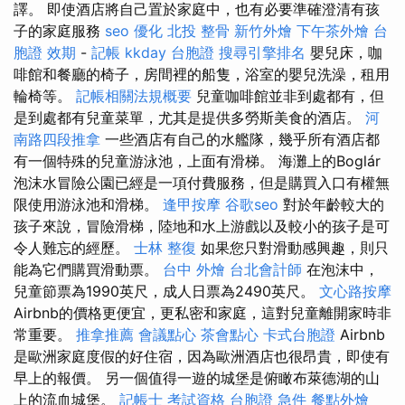
譯。 即使酒店將自己置於家庭中，也有必要準確澄清有孩
子的家庭服務
seo 優化
北投 整骨
新竹外燴
下午茶外燴
台
胞證 效期
-
記帳
kkday 台胞證
搜尋引擎排名
嬰兒床，咖
啡館和餐廳的椅子，房間裡的船隻，浴室的嬰兒洗澡，租用
輪椅等。
記帳相關法規概要
兒童咖啡館並非到處都有，但
是到處都有兒童菜單，尤其是提供多勞斯美食的酒店。
河
南路四段推拿
一些酒店有自己的水艦隊，幾乎所有酒店都
有一個特殊的兒童游泳池，上面有滑梯。 海灘上的Boglár
泡沫水冒險公園已經是一項付費服務，但是購買入口有權無
限使用游泳池和滑梯。
逢甲按摩
谷歌seo
對於年齡較大的
孩子來說，冒險滑梯，陸地和水上游戲以及較小的孩子是可
令人難忘的經歷。
士林 整復
如果您只對滑動感興趣，則只
能為它們購買滑動票。
台中 外燴
台北會計師
在泡沫中，
兒童節票為1990英尺，成人日票為2490英尺。
文心路按摩
Airbnb的價格更便宜，更私密和家庭，這對兒童離開家時非
常重要。
推拿推薦
會議點心
茶會點心
卡式台胞證
Airbnb
是歐洲家庭度假的好住宿，因為歐洲酒店也很昂貴，即使有
早上的報價。 另一個值得一遊的城堡是俯瞰布萊德湖的山
上的流血城堡。
記帳士 考試資格
台胞證 急件
餐點外燴