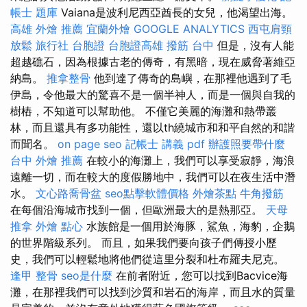
帳士 題庫
Vaiana是波利尼西亞酋長的女兒，他渴望出海。
高雄 外燴 推薦
宜蘭外燴
GOOGLE ANALYTICS
西屯肩頸
放鬆
旅行社 台胞證
台胞證高雄
撥筋 台中
但是，沒有人能
超越礁石，因為根據古老的傳奇，有黑暗，現在威脅著維亞
納島。
推拿整骨
他到達了傳奇的島嶼，在那裡他遇到了毛
伊島，令他最大的驚喜不是一個半神人，而是一個與自我的
樹樁，不知道可以幫助他。 不僅它美麗的海灘和熱帶叢
林，而且還具有多功能性，還以th繞城市和和平自然的和諧
而聞名。
on page seo
記帳士 講義 pdf
辦護照要帶什麼
台中 外燴 推薦
在較小的海灘上，我們可以享受寂靜，海浪
遠離一切，而在較大的度假勝地中，我們可以在夜生活中潛
水。
文心路喬骨盆
seo點擊軟體價格
外燴茶點
牛角撥筋
在每個沿海城市找到一個，但歐洲最大的是熱那亞。
天母
推拿
外燴 點心
水族館是一個用於海豚，鯊魚，海豹，企鵝
的世界階級系列。 而且，如果我們要向孩子們傳授小歷
史，我們可以輕鬆地將他們從這里分裂和杜布羅夫尼克。
逢甲 整骨
seo是什麼
在前者附近，您可以找到Bacvice海
灘，在那裡我們可以找到沙質和岩石的海岸，而且水的質量