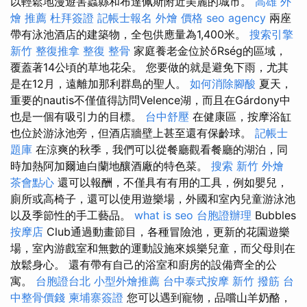
以輕鬆地漫遊害蟲縣和布達佩斯附近美麗的城市。
高雄 外
燴 推薦
杜拜簽證
記帳士報名
外燴 價格
seo agency
兩座
帶有泳池酒店的建築物，全包供應量為1,400米。
搜索引擎
新竹 整復推拿
整復 整骨
家庭養老金位於őRség的區域，
覆蓋著14公頃的草地花朵。 您要做的就是避免下雨，尤其
是在12月，遠離加那利群島的聖人。
如何消除腳酸
夏天，
重要的nautis不僅值得訪問Velence湖，而且在Gárdony中
也是一個有吸引力的目標。
台中舒壓
在健康區，按摩浴缸
也位於游泳池旁，但酒店牆壁上甚至還有保齡球。
記帳士
題庫
在涼爽的秋季，我們可以從餐廳觀看餐廳的湖泊，同
時加熱阿加爾迪白蘭地釀酒廠的特色菜。
搜索
新竹 外燴
茶會點心
還可以報酬，不僅具有有用的工具，例如嬰兒，
廁所或高椅子，還可以使用遊樂場，外國和室內兒童游泳池
以及季節性的手工藝品。
what is seo
台胞證辦理
Bubbles
按摩店
Club通過動畫節目，各種冒險池，更新的花園遊樂
場，室內游戲室和無數的運動設施來娛樂兒童，而父母則在
放鬆身心。 還有帶有自己的浴室和廚房的設備齊全的公
寓。
台胞證台北
小型外燴推薦
台中泰式按摩
新竹 撥筋
台
中整骨價錢
柬埔寨簽證
您可以遇到寵物，品嚐山羊奶酪，