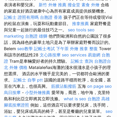
表演者和嬰兒床。
新竹 外燴 推薦
撥金堂
素食 外燴
合格
的家庭友好酒店健康中心為所有家庭成員提供娛樂機會。
記帳士 證照有用嗎
台胞證 香港
孩子們正在等待或發現Visi
的松鼠在演奏，玩耍和玩動畫節目。
推拿推薦
家庭野餐是
與兒童一起旅行的最佳技巧之一。
seo tools
seo
marketing
台胞證 雄獅
他們對歐洲和自然的公園說了很多
話，因為綠色的豪華土地只是為了舉辦家庭野餐而設計的。
Belem
seo教學
記帳士考試
下午茶 外燴
推拿 整復
Tower
和該市的標誌性28
文心路按摩
seo services
易遊網 台胞
證
Tram是車輛愛好者的持久體驗。
記帳士 查詢
台胞證台
北
外燴 價格
Matalaleñas海灘的淺水很淺水是小孩子的理
想選擇。 酒店的水平幾乎是完美的，一切都符合歐洲的要
求。
記帳士 自學 ptt
該國的道路平穩而乾淨，在全國，甚
至在汽車上，也很高興。
筋膜沾黏撥筋
五海
on page seo
烏日按摩
-
小型外燴推薦
愛琴海，喬恩，地中海，克里特
島和利比亞立即將其立即洗滌。
what is seo
台胞證 高雄
腳底按摩證照
例如，這些酒店可以要求嬰兒床，洗手間，
浴缸，嬰兒床或高高的椅子，甚至是餐廳的兒童菜單。
seo