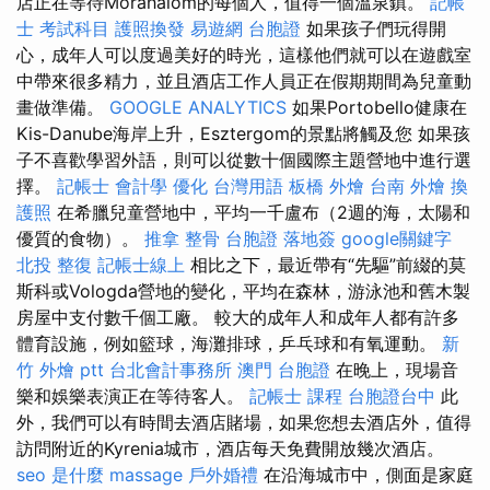
店正在等待Mórahalom的每個人，值得一個溫泉鎮。
記帳
士 考試科目
護照換發
易遊網 台胞證
如果孩子們玩得開
心，成年人可以度過美好的時光，這樣他們就可以在遊戲室
中帶來很多精力，並且酒店工作人員正在假期期間為兒童動
畫做準備。
GOOGLE ANALYTICS
如果Portobello健康在
Kis-Danube海岸上升，Esztergom的景點將觸及您 如果孩
子不喜歡學習外語，則可以從數十個國際主題營地中進行選
擇。
記帳士 會計學
優化 台灣用語
板橋 外燴
台南 外燴
換
護照
在希臘兒童營地中，平均一千盧布（2週的海，太陽和
優質的食物）。
推拿 整骨
台胞證 落地簽
google關鍵字
北投 整復
記帳士線上
相比之下，最近帶有“先驅”前綴的莫
斯科或Vologda營地的變化，平均在森林，游泳池和舊木製
房屋中支付數千個工廠。 較大的成年人和成年人都有許多
體育設施，例如籃球，海灘排球，乒乓球和有氧運動。
新
竹 外燴 ptt
台北會計事務所
澳門 台胞證
在晚上，現場音
樂和娛樂表演正在等待客人。
記帳士 課程
台胞證台中
此
外，我們可以有時間去酒店賭場，如果您想去酒店外，值得
訪問附近的Kyrenia城市，酒店每天免費開放幾次酒店。
seo 是什麼
massage
戶外婚禮
在沿海城市中，側面是家庭