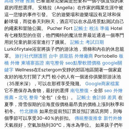
高雄 外燴 推薦
巴黎迪斯尼樂園是想要和一個小孩度假的家
庭的理想選擇。 安格拉（Angella）在作家的職業生涯中被
這一悲慘的事件引發。 它的遊樂場和遊樂場設有足球和保
齡球場，而從春天到秋天，酒店可以在水晶塔景點測試自己
的繩索和冒險公園。 Pucher Fort
記帳士 稅法 準備
Hotel
有七種類型的住宿，他們獨特的魔法世界最近通過一個專門
用於兒童的新浴室進行了擴展。
記帳士 考試日期
Lurkófirytale浴室將孩子們的游泳池，滑梯和內在的休息籠
罩。
旅行社代辦護照
台中 抓龍筋
外燴廠商
Portobello
板
橋 外燴
柬埔寨簽證
南屯整骨
seo點擊軟體價格
google關
鍵字
Wellness在Esztergom安靜的郊區地區開著一個家庭
友好的地方打開了大門 較小的人有一個迷你俱樂部游泳池
（35厘米深），可以在那裡享受飛濺。
Google商家檔案
它不應保存為食物，最好的選擇
南屯整復
- 全部
seo
外燴
推薦
-
北屯 整骨
“全包”（全包）。
記帳士 會計師 差異
在
夏季，滑雪假期的沿海度假價格最昂貴的價格上漲到秋季和
初冬。
竹北腰痛
如果您提前預訂票並預訂酒店房間，則每
個季節可以享受30-40％的折扣。
傳統整復推拿
新竹外燴
天氣很好，空氣加熱到30°C，海水為學位。 如果孩子們年