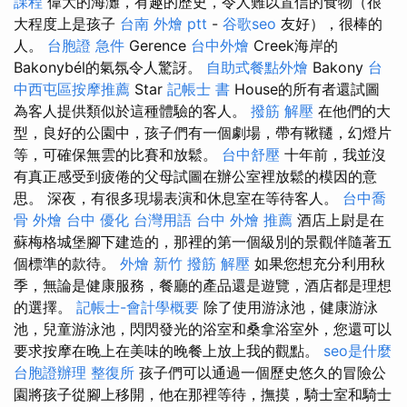
課程
偉大的海灘，有趣的歷史，令人難以置信的食物（很
大程度上是孩子
台南 外燴 ptt
-
谷歌seo
友好），很棒的
人。
台胞證 急件
Gerence
台中外燴
Creek海岸的
Bakonybél的氣氛令人驚訝。
自助式餐點外燴
Bakony
台
中西屯區按摩推薦
Star
記帳士 書
House的所有者還試圖
為客人提供類似於這種體驗的客人。
撥筋 解壓
在他們的大
型，良好的公園中，孩子們有一個劇場，帶有鞦韆，幻燈片
等，可確保無雲的比賽和放鬆。
台中舒壓
十年前，我並沒
有真正感受到疲倦的父母試圖在辦公室裡放鬆的模因的意
思。 深夜，有很多現場表演和休息室在等待客人。
台中喬
骨
外燴 台中
優化 台灣用語
台中 外燴 推薦
酒店上尉是在
蘇梅格城堡腳下建造的，那裡的第一個級別的景觀伴隨著五
個標準的款待。
外燴 新竹
撥筋 解壓
如果您想充分利用秋
季，無論是健康服務，餐廳的產品還是遊覽，酒店都是理想
的選擇。
記帳士-會計學概要
除了使用游泳池，健康游泳
池，兒童游泳池，閃閃發光的浴室和桑拿浴室外，您還可以
要求按摩在晚上在美味的晚餐上放上我的觀點。
seo是什麼
台胞證辦理
整復所
孩子們可以通過一個歷史悠久的冒險公
園將孩子從腳上移開，他在那裡等待，撫摸，騎士室和騎士