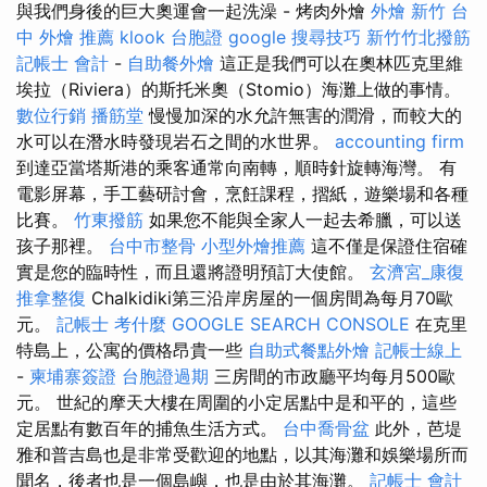
與我們身後的巨大奧運會一起洗澡 - 烤肉外燴
外燴 新竹
台
中 外燴 推薦
klook 台胞證
google 搜尋技巧
新竹竹北撥筋
記帳士 會計
-
自助餐外燴
這正是我們可以在奧林匹克里維
埃拉（Riviera）的斯托米奧（Stomio）海灘上做的事情。
數位行銷
播筋堂
慢慢加深的水允許無害的潤滑，而較大的
水可以在潛水時發現岩石之間的水世界。
accounting firm
到達亞當塔斯港的乘客通常向南轉，順時針旋轉海灣。 有
電影屏幕，手工藝研討會，烹飪課程，摺紙，遊樂場和各種
比賽。
竹東撥筋
如果您不能與全家人一起去希臘，可以送
孩子那裡。
台中市整骨
小型外燴推薦
這不僅是保證住宿確
實是您的臨時性，而且還將證明預訂大使館。
玄濟宮_康復
推拿整復
Chalkidiki第三沿岸房屋的一個房間為每月70歐
元。
記帳士 考什麼
GOOGLE SEARCH CONSOLE
在克里
特島上，公寓的價格昂貴一些
自助式餐點外燴
記帳士線上
-
柬埔寨簽證
台胞證過期
三房間的市政廳平均每月500歐
元。 世紀的摩天大樓在周圍的小定居點中是和平的，這些
定居點有數百年的捕魚生活方式。
台中喬骨盆
此外，芭堤
雅和普吉島也是非常受歡迎的地點，以其海灘和娛樂場所而
聞名，後者也是一個島嶼，也是由於其海灘。
記帳士 會計