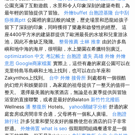
公園充滿了互動遊戲，水景和令人印象深刻的建築奇觀，為
最年輕的冒險提供了冒險。
外燴buffet
台胞證基隆
台中刮
痧推薦ptt
公園裡的童話般的城堡，歷史場景和恐龍給孩子
留下了深刻的印象，同時獲得了樂趣和啟發性的經歷。 這
座4400平方米的建築群提供了歐洲最長的水坡和兒童游泳
池，因此不會缺乏飛濺。
整骨推薦
士林 推拿
由於許多島
嶼和地中海的海岸，很明顯，水上樂園在希臘特別廣泛。
optimization 中文
考記帳士
台胞證 遺失
高雄 外燴
外燴
意思
Google商家檔案
實際上，這些有趣的家庭公園可以在
克里特島等島嶼和土地上找到，也可以在白羊座和
Zakynthos上找到。
台中 外燴
接骨所
到處都有一個很酷
的幻燈片和娛樂節目，為家庭的祖母提供了一整天的值得一
整天。 選擇最美麗的海濱酒店，無論是在夏季提供與冒險
浴室的直接聯繫，或者是最好的Balaton
新竹竹北撥筋
Wellness
潘 整復所
Hotels。
yahoo關鍵字分析
舒適的家
庭套房或房間非常合適，父母將有一個私人廣場。
台胞證
旅行社
許多兒童和嬰兒友好的服務使您在酒店的日子非常
舒適。
外燴佈置
what is seo
假期期間組織餐通常是一個