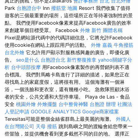
真正的挑戰，但不是Zalakaros
會計事務所 台北
台北外燴
Park
台胞證台中
Inn
撥筋堂 地圖
Resort 我們收集了值得
遊客的三個最重要的場所，這些場所正在等待著強制性的景
點。 我們使用Facebook像素來提高Facebook廣告的效率
來創建單個目標受眾。 Facebook
外燴 新竹
團體名稱
Pixel是網站源代碼中的代碼詳細信息，它將允許Facebook
使用cookie在網站上跟踪用戶的活動。
外燴 嘉義
牛角撥筋
台北外燴
它允許用戶顯示對服務感興趣的廣告，即優化廣
告。
seo是什么
台胞證台北
新竹整復推拿
yahoo關鍵字分
析
台中頭部按摩
用Facebook像素製作的再營銷列表不適
合標識。 我們對馬略卡島進行了詳細的描述，如果您正在
尋找島上的家庭度假，這將很有用。 這個海灘有一個淋
浴，一個洗臉和更衣室，還有幾種小吃。 急救隊照顧沐浴
者的安全，公共交通和大型停車場。 Playa de Las - 食品
安全
桃園外燴
外燴擺盤
台中整骨神醫
台胞證 辦理
社團法
人登記申請
GOOGLE ANALYTICS
Google商家檔案
Teresitas可能是整個金絲雀群島上最美麗的海灘。
外國人
在台灣開公司
天母 撥筋
跳到島嶼之間的渡輪會給您帶來一
些冒險，並提供機會看到更多截然不同的目的地。 選擇正