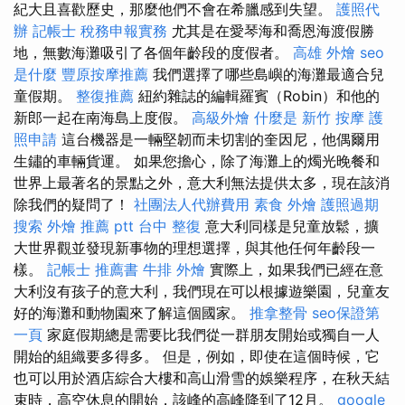
紀大且喜歡歷史，那麼他們不會在希臘感到失望。
護照代
辦
記帳士 稅務申報實務
尤其是在愛琴海和喬恩海渡假勝
地，無數海灘吸引了各個年齡段的度假者。
高雄 外燴
seo
是什麼
豐原按摩推薦
我們選擇了哪些島嶼的海灘最適合兒
童假期。
整復推薦
紐約雜誌的編輯羅賓（Robin）和他的
新郎一起在南海島上度假。
高級外燴
什麼是
新竹 按摩
護
照申請
這台機器是一輛堅韌而未切割的奎因尼，他偶爾用
生鏽的車輛貨運。 如果您擔心，除了海灘上的燭光晚餐和
世界上最著名的景點之外，意大利無法提供太多，現在該消
除我們的疑問了！
社團法人代辦費用
素食 外燴
護照過期
搜索
外燴 推薦 ptt
台中 整復
意大利同樣是兒童放鬆，擴
大世界觀並發現新事物的理想選擇，與其他任何年齡段一
樣。
記帳士 推薦書
牛排 外燴
實際上，如果我們已經在意
大利沒有孩子的意大利，我們現在可以根據遊樂園，兒童友
好的海灘和動物園來了解這個國家。
推拿整骨
seo保證第
一頁
家庭假期總是需要比我們從一群朋友開始或獨自一人
開始的組織要多得多。 但是，例如，即使在這個時候，它
也可以用於酒店綜合大樓和高山滑雪的娛樂程序，在秋天結
束時，高空休息的開始，該峰的高峰降到了12月。
google