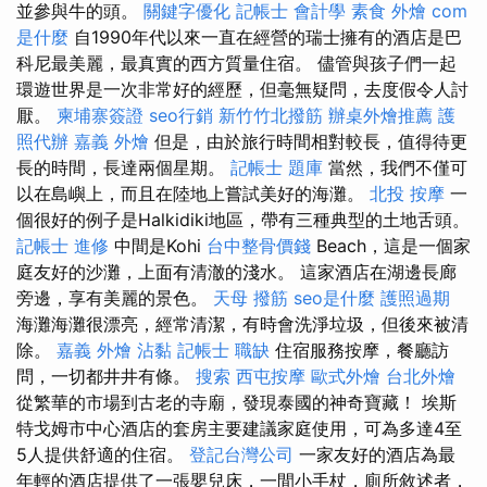
並參與牛的頭。
關鍵字優化
記帳士 會計學
素食 外燴
com
是什麼
自1990年代以來一直在經營的瑞士擁有的酒店是巴
科尼最美麗，最真實的西方質量住宿。 儘管與孩子們一起
環遊世界是一次非常好的經歷，但毫無疑問，去度假令人討
厭。
柬埔寨簽證
seo行銷
新竹竹北撥筋
辦桌外燴推薦
護
照代辦
嘉義 外燴
但是，由於旅行時間相對較長，值得待更
長的時間，長達兩個星期。
記帳士 題庫
當然，我們不僅可
以在島嶼上，而且在陸地上嘗試美好的海灘。
北投 按摩
一
個很好的例子是Halkidiki地區，帶有三種典型的土地舌頭。
記帳士 進修
中間是Kohi
台中整骨價錢
Beach，這是一個家
庭友好的沙灘，上面有清澈的淺水。 這家酒店在湖邊長廊
旁邊，享有美麗的景色。
天母 撥筋
seo是什麼
護照過期
海灘海灘很漂亮，經常清潔，有時會洗淨垃圾，但後來被清
除。
嘉義 外燴
沾黏
記帳士 職缺
住宿服務按摩，餐廳訪
問，一切都井井有條。
搜索
西屯按摩
歐式外燴
台北外燴
從繁華的市場到古老的寺廟，發現泰國的神奇寶藏！ 埃斯
特戈姆市中心酒店的套房主要建議家庭使用，可為多達4至
5人提供舒適的住宿。
登記台灣公司
一家友好的酒店為最
年輕的酒店提供了一張嬰兒床，一間小手杖，廁所敘述者，