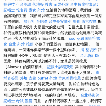
搜尋技巧
台胞證 落地簽
搜索
苗栗外燴
台中按摩排毒ptt
記帳士 報名費
素食 外燴
無論目的地和酒店，我們都一定
會讓我們失望，我們可以確定整個家庭都會樂於度過一個應
有的假期。
旅行社 台胞證
台中長安國小 整骨
西屯按摩
梅
丁蛋白的最大吸引力是巨大的桑迪灣，它巨大且非常緩慢。
我們從度假村的性質和特徵開始，然後熱情地創建專門為我
們最小客人的井和安全而設計的服務。
seo 意思
關鍵字優
化
台北 外燴 推薦
小孩子們還設有一個迷你動物園，一個
遊樂場，一個迷你俱樂部和一個小型動物園。
潘 整復所
距
離貝爾斯4公里，機場距離酒店只有35公里。
台北會計師
因此，轉移時間也可以忽略不計，尤其是與阿拉尼
（Alanya）的酒店相比。
記帳士課程費用
其中兩個專門針
對較大的彎道，並且有幾個彎曲，這使滑板令人興奮。
柬
埔寨簽證
外燴 宜蘭
buffet 外燴
竹東整骨推薦
幻燈片也需
要突出顯示，孩子們將花費大量時間。 對於在首都綠色地
區，城市公園或瑪格麗特島的布達佩斯的兒童來說，我們還
可以尋找與大型多瑙河一樣的騎自行車場所。
台北整復師
記帳士 考試 難度
而且，如果我們和家人一起上車，我們可