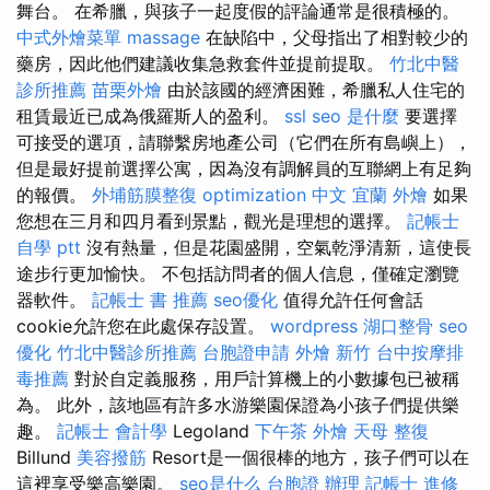
舞台。 在希臘，與孩子一起度假的評論通常是很積極的。
中式外燴菜單
massage
在缺陷中，父母指出了相對較少的
藥房，因此他們建議收集急救套件並提前提取。
竹北中醫
診所推薦
苗栗外燴
由於該國的經濟困難，希臘私人住宅的
租賃最近已成為俄羅斯人的盈利。
ssl
seo 是什麼
要選擇
可接受的選項，請聯繫房地產公司（它們在所有島嶼上），
但是最好提前選擇公寓，因為沒有調解員的互聯網上有足夠
的報價。
外埔筋膜整復
optimization 中文
宜蘭 外燴
如果
您想在三月和四月看到景點，觀光是理想的選擇。
記帳士
自學 ptt
沒有熱量，但是花園盛開，空氣乾淨清新，這使長
途步行更加愉快。 不包括訪問者的個人信息，僅確定瀏覽
器軟件。
記帳士 書 推薦
seo優化
值得允許任何會話
cookie允許您在此處保存設置。
wordpress
湖口整骨
seo
優化
竹北中醫診所推薦
台胞證申請
外燴 新竹
台中按摩排
毒推薦
對於自定義服務，用戶計算機上的小數據包已被稱
為。 此外，該地區有許多水游樂園保證為小孩子們提供樂
趣。
記帳士 會計學
Legoland
下午茶 外燴
天母 整復
Billund
美容撥筋
Resort是一個很棒的地方，孩子們可以在
這裡享受樂高樂園。
seo是什么
台胞證 辦理
記帳士 進修