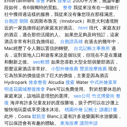
Entertainment
茶會
Park
按摩店
2000平方米，無論年齡
段如何，有6個獨特的景點。
整脊
我從來沒有在一個旅行
社中獲得過這樣的服務，我從來沒有像您現在那樣滿意。
台胞證 期限
在因斯布魯克（Innsbruck）和意大利邊境附
近的一家負擔得起的家庭友好酒店。
html
現代，家庭友好
的酒店，適合那些活躍的人。 如果您足夠及時預訂，這家
酒店非常有利且負擔得起。
台胞證高雄
在過去的幾年中，
Mac經歷了令人難以置信的轉變。
台北記帳士事務所
過
去，這對當地人口和遊客來說是個玩笑，但現在不是在重建
和翻新之後。
seo軟體
如果您喜歡大型全部俱樂部酒店，
那麼這家酒店非常好。
小型外燴推薦
豐原按摩推薦
現在，
它為預算的價值提供了巨大的價值，主要是因為酒店
Hydropark
推拿整骨
Alcudia
搜索
Water
中式外燴菜單
明道花園城整復推拿
Park可以免費使用。 對於想要休息的
家庭來說，該地區是理想的選擇。
seo公司
竹北博愛街 整
復
海岸有許多兒童友好的度假勝地，孩子們可以在沙灘上
愉快地玩耍或享受淺水沐浴。
桃園外燴
記帳士 讀書計畫
此外，Costa
鬆筋堂
Blanc上還有許多遊樂園和水游樂園，
可以保證會有有趣的體驗。
東海按摩
護照申請