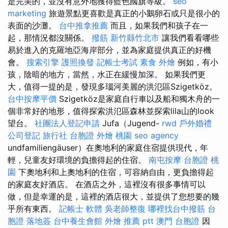
是完美的，並沒有意外地獲得藍色國旗等級。
seo
marketing
旅遊景點更喜歡是真正的小鵝卵石或只是很小的
表面的沙灘。
台中推拿推薦
而且，如果我們和孩子在一
起，那情況都沒關係。
撥筋 新竹縣竹北市
讓我們看看哪些
易於進入的克羅地亞海岸部分，並為家庭提供真正的好機
會。
搜索引擎
護照換發
記帳士考試
素食 外燴
例如，有小
孩，陰暗的地方，當然，水正在緩慢加深。 如果我們更
大，值得一提的是，發現多瑙河美麗的洪氾區Szigetköz。
台中按摩平價
Szigetköz是家庭自行車以及船和獨木舟的一
個非常好的地形，值得探索洪氾區森林並探索lila山的look
望台。
社團法人登記申請
Jufa（Jugend-
rwd
戶外婚禮
公司登記
旅行社 台胞證
外燴 桃園
seo agency
undfamiliengäuser）在奧地利的家庭住宿提供現代，年
輕，兒童友好環境的負擔得起的住宿。
南屯按摩
台胞證 桃
園
下奧地利和上奧地利的住宿，可容納自由，更負擔得起
的家庭友好酒店。 在酒店之外，這裡沒有很多事情可以
做，但是幸運的是，這裡的酒店很大，並提供了您想要的幾
乎所有東西。
記帳士 軟體
吳老師整復
哪裡找台中撥筋
台
胞證 落地簽
台中養生會館
外燴 推薦 ptt
澳門 台胞證
因