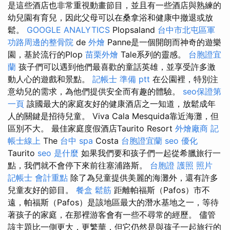
是這些酒店也非常重視動畫節目，並且有一些酒店與熟練的
幼兒園有育兒，因此父母可以在桑拿浴和健康中撤退或放
鬆。
GOOGLE ANALYTICS
Plopsaland
台中市北屯區軍
功路周邊的整骨院
de
外燴
Panne是一個開朗而神奇的遊樂
園，基於流行的Plop
苗栗外燴
Tale系列的靈感。
台胞證宜
蘭
孩子們可以遇到他們最喜歡的童話英雄，並享受許多激
動人心的遊戲和景點。
記帳士 準備 ptt
在公園裡，特別注
意幼兒的需求，為他們提供安全而有趣的體驗。
seo保證第
一頁
該國最大的家庭友好的健康酒店之一知道，放鬆成年
人的關鍵是招待兒童。 Viva Cala Mesquida靠近海灘，但
區別不大。 最佳家庭度假酒店Taurito Resort
外燴廠商
記
帳士線上
The
台中 spa
Costa
台胞證宜蘭
seo 優化
Taurito
seo 是什麼
如果我們要和孩子們一起從希臘旅行一
點，我們就不會停下來前往塞浦路斯。
台胞證 護照 照片
記帳士 會計重點
除了為兒童提供美麗的海灘外，還有許多
兒童友好的節目。
餐盒
鬆筋
距離帕福斯（Pafos）市不
遠，帕福斯（Pafos）是該地區最大的潛水基地之一，等待
著孩子的家庭，在那裡游客會有一些不尋常的經歷。 儘管
該主題比一側更大，更繁華，但它仍然是與孩子一起旅行的