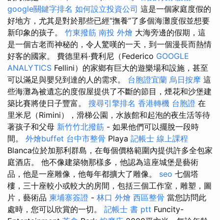
google關鍵字排名
如何設立投資公司
這是一個家庭度假的
好地方，尤其是對於那些已經“撫養”了多個海灘度假並想要
新印象的孩子。
竹東撥筋
南投 外燴
大海旁邊的假期，這
是一個古老而神秘的，令人驚嘆的一天，到一個漫長而熱情
好客的國家。 費德里科·費利尼（Federico
GOOGLE
ANALYTICS
Fellini）的家鄉有巨大的遊樂場和設施，甚至
可以滿足與嬰兒到達的人的需求。
台胞證宜蘭
烏日按摩
這
些海灘為被遺忘的度假屋提供了不斷的節目，煙花和沙堡建
築比賽將使日子豐富。
搜尋引擎排名
香港轉機 台胞證
在
里米尼（Rimini），滑梯公園，水族館和起泡的夜生活等待
著孩子和父母
新竹竹北撥筋
- 如果他們可以擺脫一段時
間。
外燴buffet
台中市整骨
Playa
記帳士 線上課程
Blanca位於加那利群島，在每個價格範圍內提供許多全包家
庭酒店。 他不像建築物那樣多，他認為這座城堡是藝術
品，他是一座雕像，他每年都擴大了雕像。
seo
七個塔
樓，三十座較小或較大的房間，包括三個工作室，雕塑，圖
片，藝術品
柬埔寨簽證
-
林口 外燴
西區整骨
當您訪問此
處時，您可以欣賞的一切。
記帳士 書 ptt
Funcity-