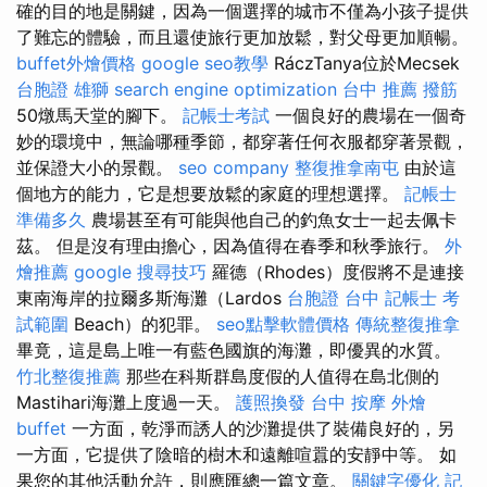
確的目的地是關鍵，因為一個選擇的城市不僅為小孩子提供
了難忘的體驗，而且還使旅行更加放鬆，對父母更加順暢。
buffet外燴價格
google seo教學
RáczTanya位於Mecsek
台胞證 雄獅
search engine optimization
台中 推薦 撥筋
50燉馬天堂的腳下。
記帳士考試
一個良好的農場在一個奇
妙的環境中，無論哪種季節，都穿著任何衣服都穿著景觀，
並保證大小的景觀。
seo company
整復推拿南屯
由於這
個地方的能力，它是想要放鬆的家庭的理想選擇。
記帳士
準備多久
農場甚至有可能與他自己的釣魚女士一起去佩卡
茲。 但是沒有理由擔心，因為值得在春季和秋季旅行。
外
燴推薦
google 搜尋技巧
羅德（Rhodes）度假將不是連接
東南海岸的拉爾多斯海灘（Lardos
台胞證 台中
記帳士 考
試範圍
Beach）的犯罪。
seo點擊軟體價格
傳統整復推拿
畢竟，這是島上唯一有藍色國旗的海灘，即優異的水質。
竹北整復推薦
那些在科斯群島度假的人值得在島北側的
Mastihari海灘上度過一天。
護照換發
台中 按摩
外燴
buffet
一方面，乾淨而誘人的沙灘提供了裝備良好的，另
一方面，它提供了陰暗的樹木和遠離喧囂的安靜中等。 如
果您的其他活動允許，則應匯總一篇文章。
關鍵字優化
記