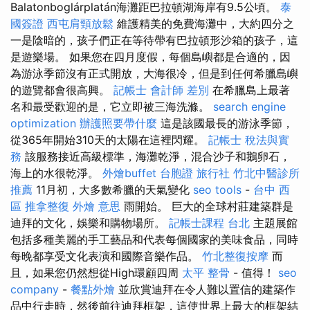
Balatonboglárplatán海灘距巴拉頓湖海岸有9.5公頃。
泰
國簽證
西屯肩頸放鬆
維護精美的免費海灘中，大約四分之
一是陰暗的，孩子們正在等待帶有巴拉頓形沙箱的孩子，這
是遊樂場。 如果您在四月度假，每個島嶼都是合適的，因
為游泳季節沒有正式開放，大海很冷，但是到任何希臘島嶼
的遊覽都會很高興。
記帳士 會計師 差別
在希臘島上最著
名和最受歡迎的是，它立即被三海洗滌。
search engine
optimization
辦護照要帶什麼
這是該國最長的游泳季節，
從365年開始310天的太陽在這裡閃耀。
記帳士 稅法與實
務
該服務接近高級標準，海灘乾淨，混合沙子和鵝卵石，
海上的水很乾淨。
外燴buffet
台胞證 旅行社
竹北中醫診所
推薦
11月初，大多數希臘的天氣變化
seo tools
-
台中 西
區 推拿整復
外燴 意思
雨開始。 巨大的全球村莊建築群是
迪拜的文化，娛樂和購物場所。
記帳士課程 台北
主題展館
包括多種美麗的手工藝品和代表每個國家的美味食品，同時
每晚都享受文化表演和國際音樂作品。
竹北整復按摩
而
且，如果您仍然想從High環顧四周
太平 整骨
- 值得！
seo
company
-
餐點外燴
並欣賞迪拜在令人難以置信的建築作
品中行走時，然後前往迪拜框架，這使世界上最大的框架結