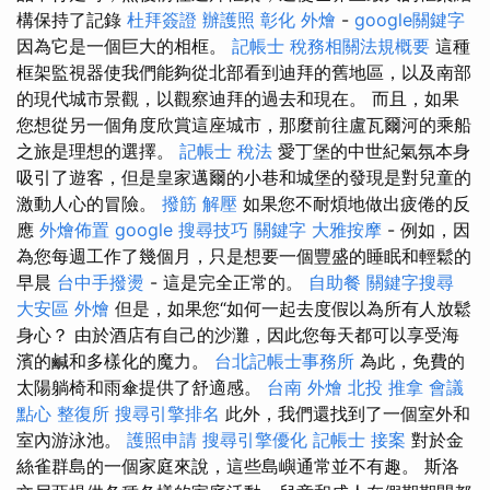
構保持了記錄
杜拜簽證
辦護照
彰化 外燴
-
google關鍵字
因為它是一個巨大的相框。
記帳士 稅務相關法規概要
這種
框架監視器使我們能夠從北部看到迪拜的舊地區，以及南部
的現代城市景觀，以觀察迪拜的過去和現在。 而且，如果
您想從另一個角度欣賞這座城市，那麼前往盧瓦爾河的乘船
之旅是理想的選擇。
記帳士 稅法
愛丁堡的中世紀氣氛本身
吸引了遊客，但是皇家邁爾的小巷和城堡的發現是對兒童的
激動人心的冒險。
撥筋 解壓
如果您不耐煩地做出疲倦的反
應
外燴佈置
google 搜尋技巧
關鍵字
大雅按摩
- 例如，因
為您每週工作了幾個月，只是想要一個豐盛的睡眠和輕鬆的
早晨
台中手撥燙
- 這是完全正常的。
自助餐
關鍵字搜尋
大安區 外燴
但是，如果您“如何一起去度假以為所有人放鬆
身心？ 由於酒店有自己的沙灘，因此您每天都可以享受海
濱的鹹和多樣化的魔力。
台北記帳士事務所
為此，免費的
太陽躺椅和雨傘提供了舒適感。
台南 外燴
北投 推拿
會議
點心
整復所
搜尋引擎排名
此外，我們還找到了一個室外和
室內游泳池。
護照申請
搜尋引擎優化
記帳士 接案
對於金
絲雀群島的一個家庭來說，這些島嶼通常並不有趣。 斯洛