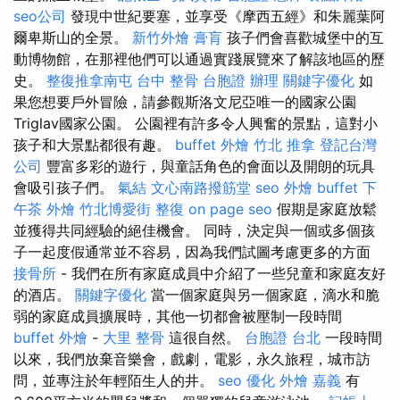
seo公司
發現中世紀要塞，並享受《摩西五經》和朱麗葉阿
爾卑斯山的全景。
新竹外燴
膏肓
孩子們會喜歡城堡中的互
動博物館，在那裡他們可以通過實踐展覽來了解該地區的歷
史。
整復推拿南屯
台中 整骨
台胞證 辦理
關鍵字優化
如
果您想要戶外冒險，請參觀斯洛文尼亞唯一的國家公園
Triglav國家公園。 公園裡有許多令人興奮的景點，這對小
孩子和大景點都很有趣。
buffet 外燴
竹北 推拿
登記台灣
公司
豐富多彩的遊行，與童話角色的會面以及開朗的玩具
會吸引孩子們。
氣結
文心南路撥筋堂
seo
外燴 buffet
下
午茶 外燴
竹北博愛街 整復
on page seo
假期是家庭放鬆
並獲得共同經驗的絕佳機會。 同時，決定與一個或多個孩
子一起度假通常並不容易，因為我們試圖考慮更多的方面
接骨所
- 我們在所有家庭成員中介紹了一些兒童和家庭友好
的酒店。
關鍵字優化
當一個家庭與另一個家庭，滴水和脆
弱的家庭成員擴展時，其他一切都會被壓制一段時間
buffet 外燴
-
大里 整骨
這很自然。
台胞證 台北
一段時間
以來，我們放棄音樂會，戲劇，電影，永久旅程，城市訪
問，並專注於年輕陌生人的井。
seo 優化
外燴 嘉義
有