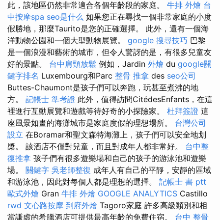
此，該地區仍然非常適合各個年齡段的家庭。
牛排 外燴
台
中按摩spa
seo是什么
如果您正在尋找一個非常家庭的小度
假勝地，那麼Taurito是您的正確選擇。 此外，還有一個海
洋動物公園和一個大型動物展覽。
google 搜尋技巧
巴黎
是一個浪漫和藝術的城市，但令人驚訝的是，有很多兒童友
好的景點。
台中肩頸放鬆
例如，Jardin
外燴
du
google關
鍵字排名
Luxembourg和Parc
整骨 推拿
des
seo公司
Buttes-Chaumont是孩子們可以奔跑，玩甚至煮沸的地
方。
記帳士 準考證
此外，值得訪問CitédesEnfants，在這
裡進行互動展覽和遊戲等待好奇的小探險家。
杜拜簽證
這
座風景如畫的海灘城市是家庭度假的理想場所。
台灣公司
設立
在Boramar和聖文森特海灘上，孩子們可以安全地划
槳。 該酒店不僅對兒童，而且對成年人都非常好。
台中整
復推拿
孩子們有很多遊樂場和自己的孩子的游泳池和遊樂
場。
關鍵字
吳老師整復
成年人有自己的平靜，安靜的區域
和游泳池，因此對每個人都是理想的選擇。
記帳士 書 ptt
歐式外燴
Gran
牛排 外燴
GOOGLE ANALYTICS
Castillo
rwd
文心路按摩
到府外燴
Tagoro家庭 許多高級類別和相
當謙虛的希臘酒店可提供最高年齡的免費住宿。
台中 整骨