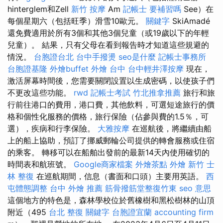
hinterglem和Zell
新竹 按摩
Am
記帳士 要補習嗎
See）在
每個星期六（包括旺季）滑雪10歐元。
關鍵字
SkiAmadé
還免費適用於所有3個和其他3個兒童（或19歲以下的年輕
兒童）。 結果，只有父母在看到報告時才知道這些規避的
情況。
台胞證台北
台中手撥燙
seo是什麼
記帳士事務所
台胞證基隆
外燴buffet
外燴 台中
台中輕井澤按摩
現在，
激活屏幕時間後，您需要關閉設置以生成密碼，以使孩子們
不更改這些功能。
rwd
記帳士考試
竹北推拿推薦
旅行和旅
行前往港口的費用，港口費，其他飲料，可選短途旅行的價
格和個性化服務的價格，旅行保險（佔參與費的1.5％，可
選），疾病和行李保險。
大雅按摩
在巡航後，將繼續由船
上的船上協助，預訂了挪威郵輪公司提供的轉會服務或住宿
的乘客。 轉移可以在船舶出發前的最新14天內使用確切的
時間表和航班號。
Google商家檔案
外燴茶點
外燴 新竹
士
林 整復
在巡航期間，信息（書面和口頭）主要用英語。
西
屯體態調整
台中 外燴 推薦
筋骨撥筋堂整復竹東
seo 意思
這個地方的特色是，森林學校位於舊橡樹和黑松樹林的山頂
附近（495
台北 整復
關鍵字
台胞證宜蘭
accounting firm