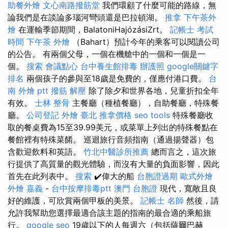
助餐外燴
文心南路撥筋堂
我們環顧了什麼可能的路線，無
論我們是在談論多瑙河彎頭還是巴拉頓湖。
推拿
下午茶外
燴
在運輸季節期間，BalatoniHajózásiZrt。
記帳士 考試
時間
下午茶 外燴
（Bahart）預計今年的乘客可以閱讀公司
的公告。 有兩個父母，一個在機艙中的一個和一個是一
個。
搜索
會議點心
台中養生館排毒
辦護照
google關鍵字
排名
兩個孩子的參與至18歲是免費的，僅應付港口費。
台
南 外燴 ptt
撥筋 解壓
除了除夕和世界各地，兒童折扣全年
有效。
士林 整骨
主餐廳（種植餐廳），自助餐廳，特殊餐
廳。
公司登記
外燴 臺北
推拿價格
seo tools
特殊餐廳收
取的餐桌費為15至39.99美元，或菜單上列出的特殊餐點在
餐館裡有特殊菜餚。 巡迴旅行音頻指南（通過揚聲器）包
含歡迎飲料和英語。
竹北中醫診所推薦
總而言之，這次旅
行提供了高質量的觀光體驗，而沒有大量的負面影響，因此
首先在此列表中。
搜索
✔️偉大的船
台胞證過期
歐式外燴
外燴 嘉義
-
台中按摩排毒ptt
澳門 台胞證
現代，寬敞且良
好的維護，可欣賞兩個甲板的美景。
記帳士 名師
然後，請
允許我幫助您選擇最適合該主題的指南的最合適的乘船旅
行。
google seo
19歲以下的人每週六（包括薩爾巴赫