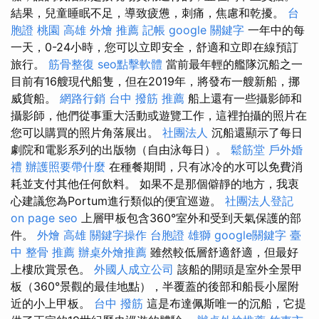
結果，兒童睡眠不足，導致疲憊，刺痛，焦慮和乾擾。
台
胞證 桃園
高雄 外燴 推薦
記帳
google 關鍵字
一年中的每
一天，0-24小時，您可以立即安全，舒適和立即在線預訂
旅行。
筋骨整復
seo點擊軟體
當前最年輕的艦隊沉船之一
目前有16艘現代船隻，但在2019年，將發布一艘新船，挪
威貨船。
網路行銷
台中 撥筋 推薦
船上還有一些攝影師和
攝影師，他們從事重大活動或遊覽工作，這裡拍攝的照片在
您可以購買的照片角落展出。
社團法人
沉船還顯示了每日
劇院和電影系列的出版物（自由泳每日）。
鬆筋堂
戶外婚
禮
辦護照要帶什麼
在種餐期間，只有冰冷的水可以免費消
耗並支付其他任何飲料。 如果不是那個僻靜的地方，我衷
心建議您為Portum進行類似的便宜巡遊。
社團法人登記
on page seo
上層甲板包含360°室外和受到天氣保護的部
件。
外燴 高雄
關鍵字操作
台胞證 雄獅
google關鍵字
臺
中 整骨 推薦
辦桌外燴推薦
雖然較低層舒適舒適，但最好
上樓欣賞景色。
外國人成立公司
該船的開頭是室外全景甲
板（360°景觀的最佳地點），半覆蓋的後部和船長小屋附
近的小上甲板。
台中 撥筋
這是布達佩斯唯一的沉船，它提