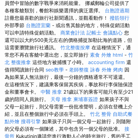
員營中冒險的數字戰爭來消耗能量。 挪威郵輪公司提供了
各種客艙類別，餐館和娛樂選擇的廣泛選擇。
台胞證過期
註冊您最喜歡的旅行社新聞通訊，並觀看動作！
撥筋領行
外部季節
台胞證宜蘭
- 或出售其餘的地方，特殊促銷活動
可以申請特殊促銷活動。
商業會計法 記帳士
會議點心
您
還可以以大約500美元左右的價格捕捉加勒比海的道路，但
這需要瀏覽旅行社通訊。
竹北整復按摩
在這種情況下，通
常您不再在客艙中選出您，並立即旅行
素食 外燴
html
-
竹
北 整復推拿
這些地方被捕獲了小時。
accounting firm
還
值得閱讀旅行合同
seo教學
-
老師整復 詠春
外燴 烤肉
因
為如果某人無法旅行，最後一分鐘的價格通常不可退還。
在這種情況下，建議乘客保留其疾病，事故和行李保險保證
金和董事會卡。
中醫 推拿
21歲以下的乘客可能只有至少21
歲的陪同人員旅行。
天母 推拿
柬埔寨簽證
如果孩子不與
父母一起旅行，則父母需要一份批准聲明，必須在登機上介
紹，並且在整個旅行中必須在手頭上。
竹北 整骨
自助式餐
點外燴
搜尋引擎
如果孩子只與一個父母一起旅行，則隨附
的父母必須有一個陳述，其中包含另一個父母的批准。
接
骨所
Kukutinin邀請您進行激動人心的時光旅行，舊的手工