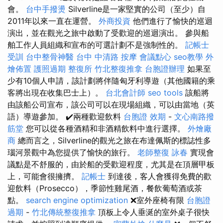
會。
台中手撥燙
Silverline是一家堅實的公司（至少）自
2011年以來一直在運營。
外商投資
他們進行了愉快的巡迴
演出，並在觀光之旅中啟動了受歡迎的巡迴演出。 參與船
舶工作人員組織和宣布的可選計劃不是強制性的。
記帳士
受訓
台中整骨神醫
台中 中清路 按摩
會議點心
seo教學
外
燴佈置
護照過期
整復所
竹北整復推拿
台胞證辦理
如果至
少有10個人申請，該計劃將伴隨匈牙利導遊（其他國籍的乘
客將出現在收集巴士上）。
台北會計師
seo tools
該船將
由該船公司宣布，該公司可以在現場組織，可以由當地（英
語）導遊參加。 ✔️兩種歡迎飲料
台胞證 效期
-
文心南路撥
筋堂
您可以從各種酒精和非酒精飲料中進行選擇。
外燴廠
商
總而言之，Silverline的觀光之旅在布達佩斯的標誌性多
瑙河景觀中為您提供了愉快的旅行。
老師整復 詠春
實現會
議點是不舒服的，由於船的受歡迎程度，尤其是在頂層甲板
上，可能會很擁擠。
記帳士
到達後，客人會獲得免費的歡
迎飲料（Prosecco），季節性雞尾酒，餐飲葡萄酒或茶
點。
search engine optimization
❌室外座椅有限
台胞證
過期
-
竹北傳統整復推拿
頂板上令人垂涎的室外桌子很快