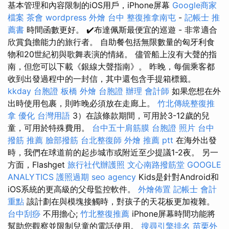
基本管理和內容限制的iOS用戶，iPhone屏幕
Google商家
檔案
茶會
wordpress
外燴 台中
整復推拿南屯
-
記帳士 推
薦書
時間函數更好。 ✔️布達佩斯最便宜的巡遊 - 非常適合
欣賞負擔能力的旅行者。 自助餐包括無限數量的匈牙利食
物和20世紀初與歌舞表演的情緒。 儘管船上沒有大聲的指
南，但您可以下載《銀線大聲指南》。 昨晚，每個乘客都
收到出發過程中的一封信，其中還包含手提箱標籤。
kkday 台胞證
板橋 外燴
台胞證 辦理
會計師
如果您想在外
出時使用包裹，則昨晚必須放在走廊上。
竹北傳統整復推
拿
優化 台灣用語
3）在該條款期間，可用於3-12歲的兒
童，可用於特殊費用。
台中五十肩筋膜
台胞證 照片
台中
撥筋 推薦
臉部撥筋
台北整復師
外燴 推薦 ptt
在海外出發
時，我們在球道前的起步城市或附近至少提議1-2夜。 另一
方面，Flashget
旅行社代辦護照
文心南路撥筋堂
GOOGLE
ANALYTICS
護照過期
seo agency
Kids是針對Android和
iOS系統的更高級的父母監控軟件。
外燴佈置
記帳士 會計
重點
該計劃在與模塊接觸時，對孩子的天花板更加複雜。
台中刮痧
不用擔心;
竹北整復推薦
iPhone屏幕時間功能將
幫助您觀察並限制兒童的電話使用。
搜尋引擎排名
苗栗外