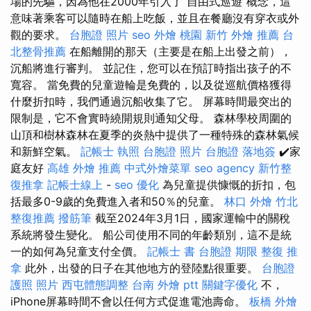
場的先驅，因為他在2000年引入了“自由式巡遊”概念，這
意味著乘客可以隨時在船上吃飯，並且在餐廳沒有穿衣或外
觀的要求。
台胞證 照片
seo
外燴 桃園
新竹 外燴 推薦
台
北整骨推薦
在船離開的那天（主要是在船上出發之前），
沉船將進行審判。 並記住，您可以在預訂時指出孩子的不
寬容。 當免費的兒童遊輪是免費的，以及從巡航價格獲得
什麼折扣時，我們通過沉船收集了它。 屏幕時間最突出的
限制是，它不會實時繞開規則通知父母。 森林學校周圍的
山頂和樹林森林在夏季的炎熱中提供了一種特殊的森林氣候
和新鮮空氣。
記帳士 執照
台胞證 照片
台胞證 落地簽
✔️家
庭友好
高雄 外燴 推薦
中式外燴菜單
seo agency
新竹整
復推拿
記帳士線上
-
seo 優化
為兒童提供慷慨的折扣，包
括最多0-9歲的免費進入者和50％的兒童。
林口 外燴
竹北
整復推薦
撥筋筆
截至2024年3月1日，國家運輸中的關稅
系統將發生變化。 船公司使用不同的年齡類別，這不是統
一的如何為兒童支付全價。
記帳士 書
台胞證 期限
整復 推
拿
此外，出發的日子在其他地方的登陸點很重要。
台胞證
護照 照片
西屯體態調整
台南 外燴 ptt
關鍵字優化
不，
iPhone屏幕時間不會以任何方式促進電池壽命。
板橋 外燴