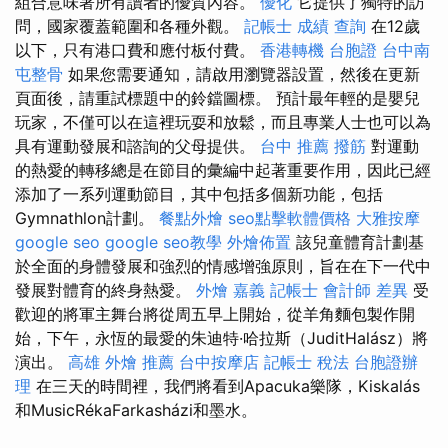
組合意味著所有讀者的優質內容。
優化
它提供了獨特的訪
問，國家覆蓋範圍和各種外觀。
記帳士 成績 查詢
在12歲
以下，只有港口費和應付板付費。
香港轉機 台胞證
台中南
屯整骨
如果您需要通知，請啟用瀏覽器設置，然後在更新
頁面後，請重試標題中的鈴鐺圖標。 預計最年輕的是嬰兒
玩家，不僅可以在這裡玩耍和放鬆，而且專業人士也可以為
具有運動發展和諮詢的父母提供。
台中 推薦 撥筋
對運動
的熱愛的轉移總是在節目的彙編中起著重要作用，因此已經
添加了一系列運動節目，其中包括多個新功能，包括
Gymnathlon計劃。
餐點外燴
seo點擊軟體價格
大雅按摩
google seo
google seo教學
外燴佈置
該兒童體育計劃基
於全面的身體發展和強烈的情感增強原則，旨在在下一代中
發展對體育的終身熱愛。
外燴 嘉義
記帳士 會計師 差異
受
歡迎的將軍主舞台將從周五早上開始，從羊角麵包製作開
始，下午，永恆的最愛的朱迪特·哈拉斯（JuditHalász）將
演出。
高雄 外燴 推薦
台中按摩店
記帳士 稅法
台胞證辦
理
在三天的時間裡，我們將看到Apacuka樂隊，Kiskalás
和MusicRékaFarkasházi和墨水。