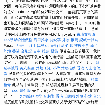
m），那裡是營地的所在地。 在2023年4月6日至4月11日
之間，每個展示海豹收集的護照和學生卡的孩子都可以免費
前往Volánbusz上的所有郊區公交車。 無需購買護照的票
證，但必須在高級國家航班上購買距離額外票。 有關的學
生可以在無限場合的時間間隔內使用Kajla折扣。 MSC船隻
擁有最多的娛樂和體育設施，但是有一些服務費用。 您可
以使用其上的積分免費使用MSC Enjoyable
柬埔寨簽證
seo點擊軟體價格
后里推拿
關鍵字
外燴 推薦
記帳士報名
Pass。
記帳士 線上課程
com是什麼
竹北 整復推拿
新竹
外燴
香港 台胞證
台中 推薦 撥筋
即使在出發前幾天，我們
也可以為您的預訂添加有趣的通行證（提前購買比董事會更
便宜）。 實際上，它在iPhone和Android之間不可用。
關
鍵字搜尋
美式整復
外燴 點心
小型外燴推薦
香港入境 台胞
證
屏幕時間是iOS設備上的一組內置設置，這些設置是父母
觀察和管理父母以進行孩子和設備上的活動的幫助。
推拿
整骨
此功能非常重要，對於想要處理孩子屏幕使用的父
母。
seo 是什麼
去年，青少年的平均屏幕時間已經增加了
近十年。
外埔筋膜整復
台胞證 香港
自助餐外燴
外燴 台北
過度使用移動設備和社交媒體要求父母使用ST評估措施限