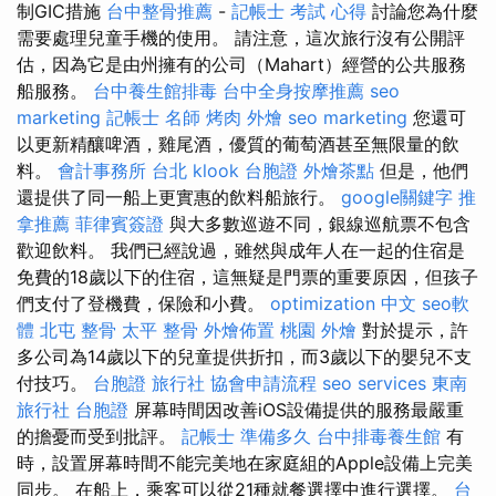
制GIC措施
台中整骨推薦
-
記帳士 考試 心得
討論您為什麼
需要處理兒童手機的使用。 請注意，這次旅行沒有公開評
估，因為它是由州擁有的公司（Mahart）經營的公共服務
船服務。
台中養生館排毒
台中全身按摩推薦
seo
marketing
記帳士 名師
烤肉 外燴
seo marketing
您還可
以更新精釀啤酒，雞尾酒，優質的葡萄酒甚至無限量的飲
料。
會計事務所 台北
klook 台胞證
外燴茶點
但是，他們
還提供了同一船上更實惠的飲料船旅行。
google關鍵字
推
拿推薦
菲律賓簽證
與大多數巡遊不同，銀線巡航票不包含
歡迎飲料。 我們已經說過，雖然與成年人在一起的住宿是
免費的18歲以下的住宿，這無疑是門票的重要原因，但孩子
們支付了登機費，保險和小費。
optimization 中文
seo軟
體
北屯 整骨
太平 整骨
外燴佈置
桃園 外燴
對於提示，許
多公司為14歲以下的兒童提供折扣，而3歲以下的嬰兒不支
付技巧。
台胞證 旅行社
協會申請流程
seo services
東南
旅行社 台胞證
屏幕時間因改善iOS設備提供的服務最嚴重
的擔憂而受到批評。
記帳士 準備多久
台中排毒養生館
有
時，設置屏幕時間不能完美地在家庭組的Apple設備上完美
同步。 在船上，乘客可以從21種就餐選擇中進行選擇。
台