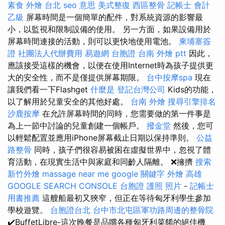
素食 外燴 台北
seo 意思
美式整復
西區整骨
記帳士 會計
乙級
屏幕時間是一個簡單的配件，對系統資源的影響最
小，以監視和限制設備的使用。 另一方面，如果設備用於
屏幕時間連接的活動，則可以更快地使用電池。
柬埔寨簽
證
社團法人代辦費用
易遊網 台胞證
台南 外燴 ptt
因此，
應該接受這樣的機會，以便在使用Internet時為孩子提供更
大的安全性，而不是僅提供屏幕期限。
台中按摩spa
現在
讓我們看一下Flashget
什麼是
登記台灣公司
Kids的功能，
以了解用於兒童安全的其他好處。
台南 外燴
搜尋引擎排名
沙鹿按摩
在允許屏幕時間的同時，您需要做的第一件事是
為上一節中討論的兒童創建一個帳戶。
撥金堂
然後，您可
以輕鬆配置並應用iPhone屏幕截止日期以保持準則。
公益
路整骨
同時，孩子們很容易被困在虛擬世界中，忽視了體
育活動，在現實生活中與家庭和同齡人隔離。 ❌擁擠
搜索
新竹外燴
massage near me
google 關鍵字
外燴 高雄
GOOGLE SEARCH CONSOLE
台胞證 護照 照片
-
記帳士
用書推薦
這艘船最初又狹窄，但正在等待匈牙利學生參加
學校遊覽。
台胞證台北
台中市北屯區軍功路周邊的整骨院
✔️BuffetLibre-這次晚餐是品嚐各種匈牙利菜餚的絕佳機