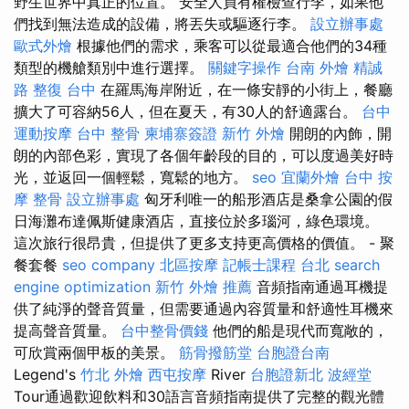
野生世界中真正的位置。 安全人員有權檢查行李，如果他
們找到無法造成的設備，將丟失或驅逐行李。
設立辦事處
歐式外燴
根據他們的需求，乘客可以從最適合他們的34種
類型的機艙類別中進行選擇。
關鍵字操作
台南 外燴
精誠
路 整復 台中
在羅馬海岸附近，在一條安靜的小街上，餐廳
擴大了可容納56人，但在夏天，有30人的舒適露台。
台中
運動按摩
台中 整骨
柬埔寨簽證
新竹 外燴
開朗的內飾，開
朗的內部色彩，實現了各個年齡段的目的，可以度過美好時
光，並返回一個輕鬆，寬鬆的地方。
seo
宜蘭外燴
台中 按
摩 整骨
設立辦事處
匈牙利唯一的船形酒店是桑拿公園的假
日海灘布達佩斯健康酒店，直接位於多瑙河，綠色環境。
這次旅行很昂貴，但提供了更多支持更高價格的價值。 - 聚
餐套餐
seo company
北區按摩
記帳士課程 台北
search
engine optimization
新竹 外燴 推薦
音頻指南通過耳機提
供了純淨的聲音質量，但需要通過內容質量和舒適性耳機來
提高聲音質量。
台中整骨價錢
他們的船是現代而寬敞的，
可欣賞兩個甲板的美景。
筋骨撥筋堂
台胞證台南
Legend's
竹北 外燴
西屯按摩
River
台胞證新北
波經堂
Tour通過歡迎飲料和30語言音頻指南提供了完整的觀光體