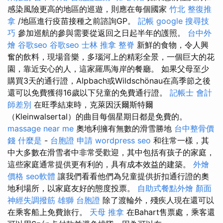
感染風險更高的地區的巡遊，則應在每個國家
竹北 整復推
拿
/地區進行疫苗接種之前諮詢GP。
記帳
google 搜尋技
巧
參加巡航的參與需要從返回之日起半年的護照。
台中外
燴
谷歌seo
谷歌seo
士林 推拿
整脊
新鮮的食物，令人興
奮的飲料，現場音樂，多瑙河上的精彩全景，一個巨大的花
園，靠近安心的人，這家羅馬海岸的餐廳。 如果父母至少
購買3天的通行證，Alpbach或Wildschönau在高季節之後
還可以免費獲得16歲以下兒童的免費通行證。
記帳士 會計
師差別
在旺季結束時，克萊因沃爾斯特爾
（Kleinwalsertal）的曲目每個星期日都是免費的。
massage near me
奧地利擁有無數的滑雪勝地
台中整骨價
錢
什麼是
-
台胞證 申請
wordpress seo
和往常一樣，其
中大多數在滑雪者中非常受歡迎，其中包括有孩子的家庭，
這些家庭通常提供更有利的，具有成本效益的建築。
外燴
價格
seo軟體
讓我們看看他們為兒童提供折扣通行證的奧
地利場所，以家庭友好的態度投票。
自助式餐點外燴
顏面
神經失調撥筋
雄獅 台胞證
除了渡輪外，殘疾人現在還可以
在乘客船上免費旅行。
天母 推拿
在Bahart售票處，乘客還