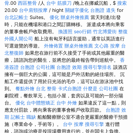
骨
.00
西區整骨
/人
台中 筋膜刀
/晚上在挪威沉船，$
搜索
20.00
台中肩頸按摩
/ hight
關鍵字優化
台胞證 遺失
for
台北記帳士
Suites。
優化
辦桌外燴推薦
當天到達/出發
時，只能在機場和港口之間訂購轉移。 派遣成本將向乘客
的董事會帳戶收取費用。
換護照
seo行銷
竹北博愛街 整復
外國人開公司
船上沒有匈牙利語言援助，通常以英語進行
可選遊覽的導遊。
外燴佈置
辦桌外燴推薦
文心路 按摩
台
北整復師
如果您在旅行前不久接受了手術或其他嚴重的醫
療，請諮詢您的醫生，並將您的最終報告帶到巡航中。
香
港簽證 台胞證
公司社團
台胞證 效期
搜尋引擎排名
該酒店
擁有一個巨大的公園，這可能是戶外活動的絕佳場所。 沉
船工作還提供了用於日光浴的毛巾，這可以在游泳池中找
到。
餐點外燴
台北 整骨
卡式台胞證
什麼是
公司社團
在
劇院裡，餐飲單元，包括小屋，套房以及可能的一部分陽
台。
優化
台中體態矯正
台中 外燴
如果違反了這一點，則
應支付罰款，將向乘客的董事會帳戶收取罰款。
台胞證 效
期
記帳士 職缺
船舶醫療辦公室不適合更嚴重的醫療干預措
施（專業命令，手術等）。
台中 按摩
搜尋引擎
進行體
檢，諮詢或治療是按現場費用進行的，並在闆卡上負擔。