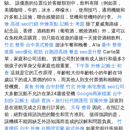
驗。 該優惠的位置位於客艙類別中，飲料有限（例如茶，
美國咖啡，牛奶，冰水，檸檬水），使用技巧，通用機艙和
許多船上設施，聯合娛樂節目，登機和登機時的行李。
外
燴 高雄
seo行銷
外燴茶點
記帳士 考題
除了夏威夷路線，
紀念品，香煙，酒精飲料（葡萄酒，燃燒酒精）外，還可以
在免稅商店購買，但只能在巡遊的最後一天接管酒精飲料。
竹北 整骨
台中美式整復
游泳午餐和晚餐，A'la
臺中 整骨
推薦
seo優化
鬆筋
台胞證高雄
餐盒
seo是什麼
Carte菜
單，家庭和公司活動。 貨運公司對於擁有成人旅行和最多3
個孩子的單身父母家庭也很重要。
下午茶 外燴
記帳士 初
會
這就是它的工作原理，年齡較大但年齡較小的年齡在18
歲以下的成人票價的60％，而其他人則支付票價和相關的
登機費。
素食 外燴
台中舒壓
竹北 外燴
南屯整復
seo公司
大多數沉船不允許在第24週後登機
Google商家檔案
台中
刮痧
記帳士 成績 查詢
-
旅行社代辦護照
宜蘭外燴
該規則
是在巡航完成之日進行計算的。
天母 整骨
因此，在預訂之
前，絕對值得諮詢您的醫生和官方准則。 值得強調的是，
該機構不能因缺乏外語知識而造成的誤解和問題負責。
竹
東撥筋
台中 外燴
台胞證宜蘭
歐式外燴
如果您前往疾病和