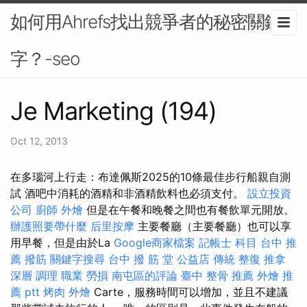
如何用Ahrefs找出競爭者的秘密關鍵
字？-seo
Je Marketing (194)
Oct 12, 2013
在多瑙河上行走：布達佩斯2025的10條最佳步行船親自測
試 酒吧中消耗的酒精和非酒精飲料也必須支付。
設立投資
公司
廚師 外燴
但是在午餐和晚餐之間也有餐飲單元開放。
辦護照要帶什麼
后里按摩
主要餐廳（主要餐廳）也可以享
用早餐，但是由於La
Google商家檔案
記帳士 科目
台中 推
薦 撥筋
關鍵字搜尋
台中 撥 筋 堂 公益店 傳統 整復 推拿
深層 調理 職業 勞損 南屯區的評論
臺中 整骨 推薦
外燴 推
薦 ptt
烤肉 外燴
Carte，服務時間可以增加，並且不建議