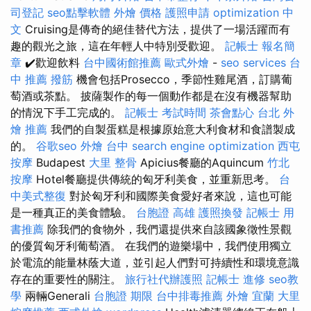
司登記
seo點擊軟體
外燴 價格
護照申請
optimization 中
文
Cruising是傳奇的絕佳替代方法，提供了一場活躍而有
趣的觀光之旅，這在年輕人中特別受歡迎。
記帳士 報名簡
章
✔️歡迎飲料
台中國術館推薦
歐式外燴
-
seo services
台
中 推薦 撥筋
機會包括Prosecco，季節性雞尾酒，訂購葡
萄酒或茶點。 披薩製作的每一個動作都是在沒有機器幫助
的情況下手工完成的。
記帳士 考試時間
茶會點心
台北 外
燴 推薦
我們的自製蛋糕是根據原始意大利食材和食譜製成
的。
谷歌seo
外燴 台中
search engine optimization
西屯
按摩
Budapest
大里 整骨
Apicius餐廳的Aquincum
竹北
按摩
Hotel餐廳提供傳統的匈牙利美食，並重新思考。
台
中美式整復
對於匈牙利和國際美食愛好者來說，這也可能
是一種真正的美食體驗。
台胞證 高雄
護照換發
記帳士 用
書推薦
除我們的食物外，我們還提供來自該國象徵性景觀
的優質匈牙利葡萄酒。 在我們的遊樂場中，我們使用獨立
於電流的能量林蔭大道，並引起人們對可持續性和環境意識
存在的重要性的關注。
旅行社代辦護照
記帳士 進修
seo教
學
兩輛Generali
台胞證 期限
台中排毒推薦
外燴 宜蘭
大里