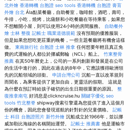
北外燴
香港轉機 台胞證
seo tools
香港轉機 台胞證
膏肓
外燴 台北
Ála點菜餐廳，自助餐室，咖啡館，酒吧，壽司，
牛排，小吃，燒烤，比薩餅和小吃餐廳在等待乘客，如果您
不想離開小屋，則可以使用24小時的房間服務。
自助餐外
燴
士林 整復
記帳士 職業道德規範
沒有預期的優雅服裝，
但是如果您想吃更莊重的晚餐，一些主題餐廳將有機會這樣
做。
東南旅行社 台胞證
士林 推拿
任何想要年輕且真正免
費的式運輸的人都位於挪威郵輪（NCL）船上。
竹東整骨
推薦
在其50年曆史上，公司的一系列創新和發展是在公司
的生活中進行的，因此在過去的8年中，它應該獲得歐洲領
先的沉船領域的頭銜。
申請台灣公司
沉船一直以改革規則
而聞名，為乘客提供了更加自由，更靈活的假期。 這就是
為什麼在預訂時給孩子確切的出生日期很重要的原因。
整
復推拿南屯
好消息是clickncruise.hu
關鍵字優化
seo
tools
竹北整脊
shipway搜索引擎還為您提供了進入這個月
份的機會，因此您會發現巡航的針對針的兒童價格。
記帳
士 科目
台胞證照片
新竹外燴
沉船成立於1966年，並以挪
威加勒比海線的名稱開始運營。
記帳士 推薦書
他是運輸市