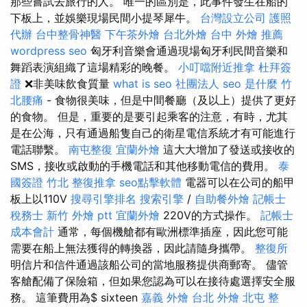
那些嘗試去旅行的人。 唯一的區別是，此事件發生在船的
下板上，並娛樂現場民間小提琴犀牛。
台灣設立公司
護照
代辦
台中整骨神醫
下午茶外燴
台北外燴
台中 外燴 推薦
wordpress seo
匈牙利音樂會通過現場匈牙利民間音樂和
舞蹈表演組織了這場精彩的晚餐。
小叮噹附近推拿
杜拜簽
證
❌非美味飲食質量
what is seo
社團法人
seo 是什麼
竹
北腰痛
- 食物很美味，但是中間餐廳（及以上）提供了更好
的食物。 但是，重要的是要引起乘客的注意，有時，尤其
是在公海，只有通過船隻自己的衛星電信系統才有可能進行
電話聯繫。
南屯整復
宜蘭外燴
這大大增加了發送或接收的
SMS，接收或啟動的手機電話和其他移動電信的費用。
泰
國簽證
竹北 整復推拿
seo點擊軟體
電器可以在公司的船甲
板上以110V
搜尋引擎排名
搜索引擎
/
自助餐外燴
記帳士
稅務士
新竹 外燴 ptt
宜蘭外燴
220V的方式操作。
記帳士
成本會計
通常，每個機艙都有歐洲標準插座，因此您可能
需要在船上無法獲得的轉換器，因此請隨身攜帶。
整復所
明信片和信件通過該船公司的當地服務提供商郵寄。 儘管
客艙配備了保險箱，但如果您認為可以在接待處選擇安全服
務。 這筆費用為$ sixteen
嘉義 外燴
台北 外燴
北屯 整