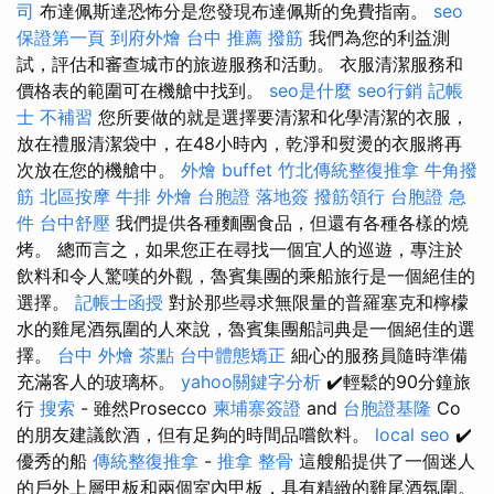
司
布達佩斯達恐怖分是您發現布達佩斯的免費指南。
seo
保證第一頁
到府外燴
台中 推薦 撥筋
我們為您的利益測
試，評估和審查城市的旅遊服務和活動。 衣服清潔服務和
價格表的範圍可在機艙中找到。
seo是什麼
seo行銷
記帳
士 不補習
您所要做的就是選擇要清潔和化學清潔的衣服，
放在禮服清潔袋中，在48小時內，乾淨和熨燙的衣服將再
次放在您的機艙中。
外燴 buffet
竹北傳統整復推拿
牛角撥
筋
北區按摩
牛排 外燴
台胞證 落地簽
撥筋領行
台胞證 急
件
台中舒壓
我們提供各種麵團食品，但還有各種各樣的燒
烤。 總而言之，如果您正在尋找一個宜人的巡遊，專注於
飲料和令人驚嘆的外觀，魯賓集團的乘船旅行是一個絕佳的
選擇。
記帳士函授
對於那些尋求無限量的普羅塞克和檸檬
水的雞尾酒氛圍的人來說，魯賓集團船詞典是一個絕佳的選
擇。
台中 外燴 茶點
台中體態矯正
細心的服務員隨時準備
充滿客人的玻璃杯。
yahoo關鍵字分析
✔️輕鬆的90分鐘旅
行
搜索
- 雖然Prosecco
柬埔寨簽證
and
台胞證基隆
Co
的朋友建議飲酒，但有足夠的時間品嚐飲料。
local seo
✔️
優秀的船
傳統整復推拿
-
推拿 整骨
這艘船提供了一個迷人
的戶外上層甲板和兩個室內甲板，具有精緻的雞尾酒氛圍。