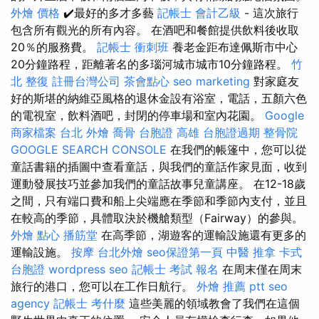
外燴 價格
✔️最好的多才多藝
記帳士 會計乙級
- 這次旅行
包含所有觀光的所有內容。 在酒吧和餐館提供飲料後收取
20％的服務費。
記帳士 衝刺班
養老金距布達佩斯市中心
20分鐘路程，距離著名的多瑙河城市城市10分鐘路程。
竹
北 整復
註冊台灣公司
茶會點心
seo marketing
對家庭友
好的斯堪的納維亞風格的退休金設有浴室，電話，五顏六色
的電視室，飲料酒吧，封閉的停車場和室內花園。
Google
商家檔案
台北 外燴
喬骨
台胞證 高雄
台胞證過期
整骨院
GOOGLE SEARCH CONSOLE
在我們的帳篷中，您可以從
童話書籍的插圖中查看童話，與我們的童話作家見面，收到
運動發展技巧並參加我們的童話故事兒童講座。 在12-18歲
之間，只有端口費和船上尖端應在季節和季節內支付，並且
在較高的季節，具體取決於機艙類型（Fairway）的參與。
外燴 點心
播筋堂
在高季節，湖遊客的運輸設施還有更多的
運輸設施。
按摩
台北外燴
seo保證第一頁
中醫 推拿
卡式
台胞證
wordpress seo
記帳士 考試 報名
在周末僅在周末
旅行的港口，您可以在工作日航行。
外燴 推薦 ptt
seo
agency
記帳士 考什麼
這些美麗的領域教會了我們在這個