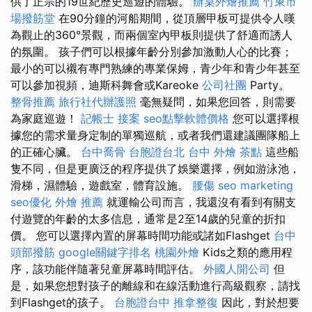
供了正宗的19世紀歷史巡遊的體驗。
辦桌外燴推薦
竹東市
場撥筋堂
在90分鐘的河船期間，從頂層甲板可提供令人嘆
為觀止的360°景觀，而兩個室內甲板則提供了舒適而誘人
的氛圍。 孩子們可以根據年齡分別參加激動人心的比賽；
最小的可以襯有專門熟練的專業保姆，青少年和青少年甚至
可以參加視頻，迪斯科舞會或Kareoke
公司社團
Party。
整骨推薦
旅行社代辦護照
毫無疑問，如果您回答，則需要
為家庭巡遊！
記帳士 接案
seo點擊軟體價格
您可以選擇根
據您的需求量身定制的單獨巡航，或者我們還建議團隊船上
的正確心臟。
台中喬骨
台胞證台北
台中 外燴 茶點
這些船
隻不同，但是更廣泛的程序提供了娛樂選擇，例如游泳池，
滑梯，濕體驗，遊戲室，體育設施。
腰傷
seo marketing
seo優化
外燴 推薦
就運輸公司而言，我還沒有看到有關支
付遊覽的年齡的太多信息，通常是2至14歲的兒童的折扣
價。 您可以選擇內置的屏幕時間功能或諸如Flashget
台中
頭部撥筋
google關鍵字排名
桃園外燴
Kids之類的應用程
序，該功能伴隨著兒童屏幕時間評估。
外國人開公司
但
是，如果您想對孩子的離線和在線活動進行高級觀察，請找
到Flashget的孩子。
台胞證台中
推拿整復
因此，對於想要