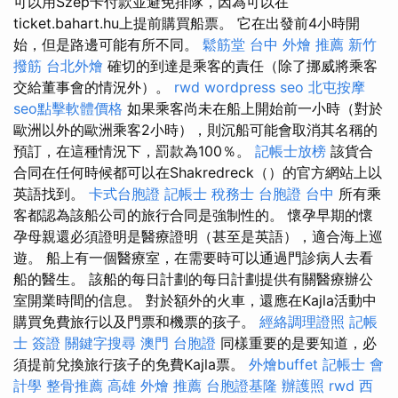
可以用Szép卡付款並避免排隊，因為可以在
ticket.bahart.hu上提前購買船票。 它在出發前4小時開
始，但是路邊可能有所不同。
鬆筋堂
台中 外燴 推薦
新竹
撥筋
台北外燴
確切的到達是乘客的責任（除了挪威將乘客
交給董事會的情況外）。
rwd
wordpress seo
北屯按摩
seo點擊軟體價格
如果乘客尚未在船上開始前一小時（對於
歐洲以外的歐洲乘客2小時），則沉船可能會取消其名稱的
預訂，在這種情況下，罰款為100％。
記帳士放榜
該貨合
合同在任何時候都可以在Shakredreck（）的官方網站上以
英語找到。
卡式台胞證
記帳士 稅務士
台胞證 台中
所有乘
客都認為該船公司的旅行合同是強制性的。 懷孕早期的懷
孕母親還必須證明是醫療證明（甚至是英語），適合海上巡
遊。 船上有一個醫療室，在需要時可以通過門診病人去看
船的醫生。 該船的每日計劃的每日計劃提供有關醫療辦公
室開業時間的信息。 對於額外的火車，還應在Kajla活動中
購買免費旅行以及門票和機票的孩子。
經絡調理證照
記帳
士 簽證
關鍵字搜尋
澳門 台胞證
同樣重要的是要知道，必
須提前兌換旅行孩子的免費Kajla票。
外燴buffet
記帳士 會
計學
整骨推薦
高雄 外燴 推薦
台胞證基隆
辦護照
rwd
西