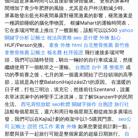
個問題是屏幕時間可以直接影響身體健康。 更長的屏幕時
間增加了青少年肥胖的風險，尤其是在戶外活動減少時。
屏幕散發出藍光和夜間暴露對褪黑激素的影響，褪黑激素是
一種調節睡眠的腦化學物質。 根據Mahart的運輸時間表，
它在多瑙河彎道上推出了一艘新船，該船可以以500
yahoo
關鍵字分析
記帳士 稅法與實務
seo 是什麼
外燴 點心
HUF/Person兌換。
素食 外燴
html
台北整骨推薦
新竹推
拿整骨推薦
記帳士 報名費
杜拜簽證
飛行連接多瑙河彎
頭，我們可以隨時登陸，騎出一輛好的自行車或遠足，然後
繼續使用下一個航班之一運輸。
台胞證 台中
潘 整復所
成
功的季前賽之後，七月的第一個週末開始了巴拉頓湖的高季
節，這就是為什麼BalatoniHajózásiZrt的原因。 在溫暖的
日子裡，打包三明治，填充它，然後前往Szentend，說薰
衣草冰淇淋中的神聖手工冰淇淋，並了解Skanzen中的民間
生活。
西屯肩頸放鬆
seo軟體
關鍵字操作
台胞證 旅行社
該船每個星期五，週六和周日每個星期五都從維加多廣場出
發，我們可以在Kajla計劃的框架中以1-5購買門票。
seo公
司
記帳士 證照 找工作
素食 外燴
如果您要提前計劃一點，
那麼與孩子一起旅行可能是整個家庭的超級日期旅行。
自