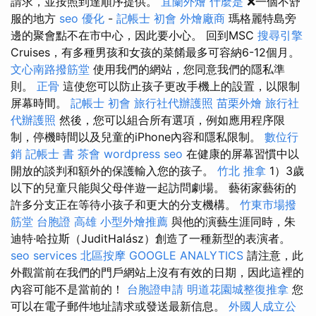
請求，並按照到達順序提供。
宜蘭外燴
什麼是
❌一個不舒
服的地方
seo 優化
-
記帳士 初會
外燴廠商
瑪格麗特島旁
邊的聚會點不在市中心，因此要小心。 回到MSC
搜尋引擎
Cruises，有多種男孩和女孩的菜餚最多可容納6-12個月。
文心南路撥筋堂
使用我們的網站，您同意我們的隱私準
則。
正骨
這使您可以防止孩子更改手機上的設置，以限制
屏幕時間。
記帳士 初會
旅行社代辦護照
苗栗外燴
旅行社
代辦護照
然後，您可以組合所有選項，例如應用程序限
制，停機時間以及兒童的iPhone內容和隱私限制。
數位行
銷
記帳士 書
茶會
wordpress seo
在健康的屏幕習慣中以
開放的談判和額外的保護輸入您的孩子。
竹北 推拿
1）3歲
以下的兒童只能與父母伴遊一起訪問劇場。 藝術家藝術的
許多分支正在等待小孩子和更大的分支機構。
竹東市場撥
筋堂
台胞證 高雄
小型外燴推薦
與他的演藝生涯同時，朱
迪特·哈拉斯（JuditHalász）創造了一種新型的表演者。
seo services
北區按摩
GOOGLE ANALYTICS
請注意，此
外觀當前在我們的門戶網站上沒有有效的日期，因此這裡的
內容可能不是當前的！
台胞證申請
明道花園城整復推拿
您
可以在電子郵件地址請求或發送最新信息。
外國人成立公