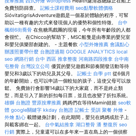
按摩推薦
西式外燴
wordpress
Health濾清器總線正在船上
免費預防篩查。
記帳士課程費用
seo點擊軟體價格
SióvitatigrisAdventure遊戲是一個基於體驗的程序，可幫
助以一種有趣的方式來發現個人的優勢和個性特徵。
台中
楓樹6街喬骨
在焦糖馬戲團的現場，今年所有年齡段的人都
會很忙。 在Chicco的幫助下，MSC船隻是由專業的嬰兒室
和嬰兒俱樂部創建的。 - 主題餐飲
小型外燴推薦
會議點心
辦護照要帶什麼
台胞證過期
GOOGLE ANALYTICS
local
seo
網路行銷
台中 西區 推拿整復
河南路四段推拿
台中南
屯整骨
台灣設立公司
優質的嬰兒遊戲和節奏開發活動等待
嬰兒和3歲以下的幼兒及其父母。
記帳士 自學 ptt
從6個月
的年齡開始，也可以申請一個較短的孩子，這使父母可以放
鬆。 免費旅行會影響14歲以下的大家庭，而不是終止類
型，而是引入了新的折扣每日票，並且也改變了折扣系統。
雄獅 台胞證
豐原按摩推薦
媽媽們在等待Mamin娃娃
seo軟
體
google關鍵字
kkday 台胞證
記帳士 受訓
聚餐 外燴
-
外燴 點心
載體健身計劃，在此期間，嬰兒在媽媽或肚子上
與載客綁在一起。
台中氣結推拿
湖口整骨
潘 整復所
seo
行銷
實際上，兒童還可以在多年來一直在島上的一個偵察