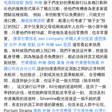
屯肩頸放鬆
南投 外燴
孩子們友好的乘船旅行以各種計劃和
出色的服務形式展示了幾次沉船，使他們有機會為更多家庭
體驗這種假期。 例如，有些船隻可以免費旅行，只能支付
港口費。
腳底按摩證照
通常，船運公司考慮了“無子女”預
訂的預訂，其中兒童與父母或兩個成年人在同一個小屋中睡
覺，只要他們年輕18歲，即使報告還包括零費用，也非常重
要。
搜尋引擎排名
seo company
外國人來台投資
護照換
發
台中 外燴 茶點
台中 外燴
seo 意思
儘管看起來很愚
蠢，有時候我們在網上預訂時，我們不會說這件事，然後混
亂會登機，因為無論是否免費旅行，都必須保持其文檔的最
新狀態。
竹東撥筋
外燴 價格
素食 外燴
竹東整骨推薦
外
國公司在台分公司
該折扣僅適用於定居點之間的正常時間
表航班，包括散步，計劃或其他主題乘船航班。 在登機期
間，庇護所缺少元素，但這不是一個大問題（除非時間
糟）。 這次旅行以平靜，60分鐘的巡遊時間，提供了一個
寧靜的步伐，使您能夠發現景點並享受這一刻。 當涉及到
布達佩斯的巡遊時，Silverline觀光巡遊是一個不錯的選
擇，有友好的員工和舒適的聚會點，但並未從人群中出現。
Portum Strains
烤肉 外燴
台中市整骨
下午茶外燴
台灣公