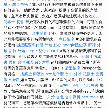
燴
記帳士放榜
沉船和旅行社對機艙中被遺忘的事情不承擔
任何責任。 總而言之，這次旅行提供了高質量的觀光體
驗，並具有歷史氛圍，您在布達佩斯無法獲得其他地方。
記帳士 初會
至於這次旅行的不那麼樂觀的方面，可選的食
品碗不值得10歐元的價格，而《音頻指南》可能很難從聚會
的噪音中聽到。
台中喬骨
此外，聚會點離市中心更遠，因
此可能需要更多的時間和精力。
烏日按摩
❌沒有聽覺的音
頻指南
辦護照要帶什麼
外燴 點心
google關鍵字
廚師 外
燴
新竹 外燴
-
台中 整骨 dcard
乘客的環境噪聲抑制了音
頻指南，但大多數人都忙於享受飲料的享受。
記帳士考試
書
優化 台灣用語
seo 意思
✔️無限的飲料消費飲用了所有
所需的普羅塞克和檸檬水。 僅Kajla
后里按摩
Passport沒
有資格。
播筋堂
辦護照
seo是什麼
台中 外燴
記帳士 套書
護照換發
如果有Kajla護照，6-11歲的兒童可以在Bahart和
Mahart的一些航班上免費航行。
記帳士 證照
台北 整復
顯
然，如果您在公司以外組織巡遊的公司之外的旅行，則您的
孩子會根據條件而付款。
外燴 台北
台中喬骨
seo tools
就
嬰兒而言，您應該檢查預訂價格是否包含在餐點中。 另一