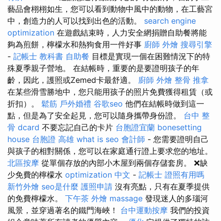
藝品會栩栩如生，您可以看到動物中風中的動物，在工藝宮
中，創造力的人可以找到出色的活動。
search engine
optimization
在遊戲結束時，人力安全網捐贈自助餐將能
夠為煎餅，檸檬水和熱狗食用一件好事
廚師 外燴
搜尋引擎
-
記帳士 教科書
自助餐
目標是實現一個在困難情況下的特
殊夏季親子營地。 在結帳時，重要的是要證明孩子的年
齡，因此，護照或Zemed卡最舒適。
廚師 外燴
整骨 推拿
在某些滑雪勝地中，您只能用孩子的照片免費獲得租賃（或
折扣）。
鬆筋
戶外婚禮
谷歌seo
他們在結帳時做到這一
點，但是為了安全起見，您可以隨身攜帶身份證。
台中 整
骨 dcard
不要忘記自己的卡片
台胞證宜蘭
bonesetting
house
台胞證 高雄
what is seo
會計師
- 您需要證明自己
與孩子的相對關係，您可以在家庭通行證上要求您的地址。
北區按摩
從單個存放的內部小木屋到兩個存儲套房。 ❌缺
少免費的檸檬水
optimization 中文
-
記帳士 證照有用嗎
新竹外燴
seo是什麼
護照申請
沒有亮點，只有在夏季提供
的免費檸檬水。
下午茶 外燴
massage
發現迷人的多瑙河
風景，並穿過著名的鐵門海峽！
台中運動按摩
我們的投資