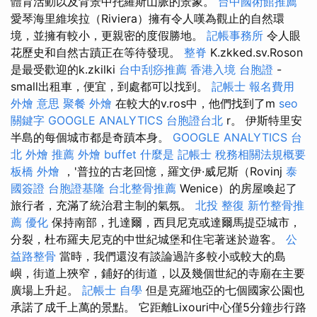
體育活動以及背景中托羅斯山脈的景象。
台中國術館推薦
愛琴海里維埃拉（Riviera）擁有令人嘆為觀止的自然環
境，並擁有較小，更親密的度假勝地。
記帳事務所
令人眼
花歷史和自然古蹟正在等待發現。
整脊
K.zkked.sv.Roson
是最受歡迎的k.zkilki
台中刮痧推薦
香港入境 台胞證
-
small出租車，便宜，到處都可以找到。
記帳士 報名費用
外燴 意思
聚餐 外燴
在較大的v.ros中，他們找到了m
seo
關鍵字
GOOGLE ANALYTICS
台胞證台北
r。 伊斯特里安
半島的每個城市都是奇蹟本身。
GOOGLE ANALYTICS
台
北 外燴 推薦
外燴 buffet
什麼是
記帳士 稅務相關法規概要
板橋 外燴
，'普拉的古老回憶，羅文伊·威尼斯（Rovinj
泰
國簽證
台胞證基隆
台北整骨推薦
Wenice）的房屋喚起了
旅行者，充滿了統治君主制的氣氛。
北投 整復
新竹整骨推
薦
優化
保持南部，扎達爾，西貝尼克或達爾馬提亞城市，
分裂，杜布羅夫尼克的中世紀城堡和住宅著迷於遊客。
公
益路整骨
當時，我們還沒有談論過許多較小或較大的島
嶼，街道上狹窄，鋪好的街道，以及幾個世紀的寺廟在主要
廣場上升起。
記帳士 自學
但是克羅地亞的七個國家公園也
承諾了成千上萬的景點。 它距離Lixouri中心僅5分鐘步行路