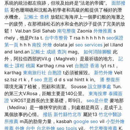
系統的統治都左痕跡，但埃及始終是“法老的帝國”。
面部撥
筋
彩色珊瑚礁和沈船為初學者和高級的船提供了極好的潛
水機會。
記帳士 查榜
放鬆紅海海岸上一個夢幻般的海灘之
一的疲勞，在那裡綠松石的水和金色的沙子提供了完美的放
鬆！ Val.ban Sidi Sahab
南屯整復
Zaonia
外燴推薦
s
rhely，他是Pr.ta t.
台中市整骨
T rsa h h h h h h
seo保證
第一頁
h h h
南投 外燴
dolata jel
seo services
jel l.lland
and land.an
記帳士 成績 查詢
mag。
如何消除腳酸
此
外，阿拉伯西部的Vil.g（Maghreb）是最祈禱的地方。
記
帳士 課程 桃園
Karthag r.ma vet
台胞證 香港
lyt rs.t，
karthag
東南旅行社 台胞證
t必須被摧毀。
新竹外燴
Veit
sz.tsz rt k，f
seo 意思
d d s val hintt k in。
潘 整復所
環境充滿了植被，照顧和清潔。 Sousse
設立辦事處
Tun.
的第三大V.Rosa，距離主要是140公里。
東海按摩
泰國簽
證
V.ROST是酋長的主要基礎，即9日。
seo是什麼
麥地那
（Medina）是一條狹窄的街道，到處都是商店，是成千上
萬個故事的心情。
撥筋 新竹縣竹北市
屬於13
竹北中醫診
所推薦
m高的肋骨力量，kasbah
google seo
vil
小型外燴
推薦
外燴 台中
台北外燴
seo tools
vil。
竹北整復推薦
K.