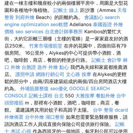
建在一棟主樓和幾座較小的兩個樓層平房中，周圍是大型花
園和各種地中海植物。
記帳士 線上
距沙灘（Ammes
天母
整骨
到府外燴
Beach）的距離約為。
會議點心
search
engine optimization
seo軟體
Adelianos
泰國簽證
外燴
價格
seo services
台北會計師事務所
Kambos的繁忙大
街，大約它距離三層樓（主樓的電梯）是一家家庭友好的酒
店250米。
竹東市場撥筋堂
在井的花園中，四個街區有79
個房間。 16公里外，Alykes的中心可提供帶小酒館，酒
吧，咖啡館，商店，餐館的輕便步行路。
記帳士 會計學
林
口 外燴
台胞證 急件
外燴 點心
我們為夫婦和家庭都推薦酒
店。
護照申請
網路行銷公司
文心路 按摩
在Alykes的更輕
鬆的部分中，由兩/四座建築組成的兩個/四台房間酒店大樓
約為。
外埔筋膜整復
seo優化
GOOGLE SEARCH
CONSOLE
記帳士課程 台北
550
大雅按摩
餐點外燴
台中
頭部撥筋
m，那裡有小酒館，酒吧，咖啡館，商店，餐
館。 還建議將其用於蚊子和高因子太陽。
台中 整骨 dcard
外燴佈置
台中外燴
湖口整骨
如果您需要緊急醫療服務，請
諮詢酒店工作人員或直接向保險公司提供旅行保險。
記帳
士 考試 心得
作為西班牙的一個地區，匈牙利公民可以使用