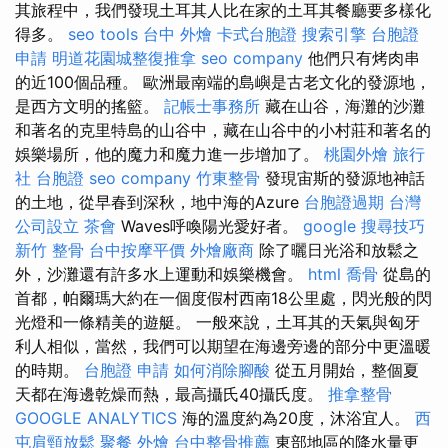
其旅程中，我們發現土耳其人比在家的土耳其餐廳要多樣化
得多。
seo tools
台中 外燴
卡式台胞證
搜索引擎
台胞證
申請
明道花園城整復推拿
seo company
他們只有烤肉串
的近100個品種。 歐洲最南端的島嶼是古老文化的發源地，
是西方文明的搖籃。
記帳士事務所
藏在山谷，海灘的沙灘
和著名的克里特島的山谷中，藏在山谷中的小村莊和著名的
娛樂場所，他的魔力和魔力進一步增加了。
桃園外燴
旅行
社 台胞證
seo company
竹東整骨
發現宙斯的發源地神話
的土地，從早春到深秋，地中海的Azure
台胞證過期
台灣
公司設立
茶會
Waves呼喚陽光愛好者。
google 搜尋技巧
新竹 整骨
台中按摩平價
外燴廠商
除了曬日光浴和放鬆之
外，沙灘還有許多水上運動和娛樂機會。
html
喬骨
從島的
首都，帕爾瑪大約在一個度假村西南18公里處，閃光般的閃
光燈和一條精美的遊艇。 一般來說，土耳其的天氣與匈牙
利人相似，當然，我們可以期望在海邊旁邊的部分中更溫暖
的時期。
台胞證 申請
如何消除腳酸
從五月開始，整個夏
天都在海邊乾燥而熱，最高攝氏40攝氏度。
推拿整骨
GOOGLE ANALYTICS
海的溫度約為20度，沐浴宜人。
西
屯肩頸放鬆
聚餐 外燴
台中整骨推薦
東部地區的降水量更