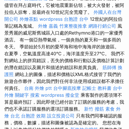
儘管在拜占庭時代，它被地震重新佔領，被大火發射，被阿
拉伯人掠奪，並最終在10世紀完全荒廢了。
外國人在台灣
開公司
外燴茶點
wordpress
台胞證 台中
12世紀的阿拉伯
筆記稱為鬼城。
外燴 嘉義
竹東整復推拿
網路行銷公司
風
景秀麗的威尼斯舊城區入口處的Rethymno港口的一家優秀
酒店。 有一個亞熱帶氣候，一個炎熱的夏天和一個多雨的
冬天。 季節始於5月初的愛琴海和地中海海岸的旅遊區。
在夏季，空氣溫度高達40°C，海洋溫度升至27°C。 我們不
對網站上的拼寫錯誤，丟失的價格和行動以及價格計算計劃
的潛在錯誤以及圖片和描述的錯誤和差異負責。
筋師傅
換
護照
網站上的圖像，描述和價格以XML格式接管了我們的
旅遊合作夥伴，因此我們對任何非法使用或錯誤都不承擔任
何責任。
台南 外燴 ptt
台中腳底按摩
記帳士 教科書
台中
外燴
關鍵字
搜索
wordpress
撥金堂
乘客製作的選項簿不
算是最終預訂，因此即使已經付款了訂購的服務的考慮，我
們也不承諾訂購服務的選項訂購服務。
新竹 撥筋
素食 外
燴 台北
台胞證 效期
設立投資公司
只有我們同事確認的服
務，價格，數據，描述和圖像被認為是確定的。 您想在海