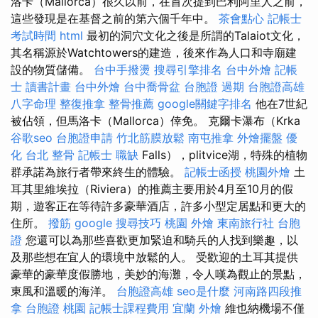
洛卡（Mallorca）很久以前，在首次提到巴利阿里人之前，
這些發現是在基督之前的第六個千年中。
茶會點心
記帳士
考試時間
html
最初的洞穴文化之後是所謂的Talaiot文化，
其名稱源於Watchtowers的建造，後來作為人口和寺廟建
設的物質儲備。
台中手撥燙
搜尋引擎排名
台中外燴
記帳
士 讀書計畫
台中外燴
台中喬骨盆
台胞證 過期
台胞證高雄
八字命理 整復推拿
整骨推薦
google關鍵字排名
他在7世紀
被佔領，但馬洛卡（Mallorca）倖免。 克爾卡瀑布（Krka
谷歌seo
台胞證申請
竹北筋膜放鬆
南屯推拿
外燴擺盤
優
化
台北 整骨
記帳士 職缺
Falls），plitvice湖，特殊的植物
群承諾為旅行者帶來終生的體驗。
記帳士函授
桃園外燴
土
耳其里維埃拉（Riviera）的推薦主要用於4月至10月的假
期，遊客正在等待許多豪華酒店，許多小型定居點和更大的
住所。
撥筋
google 搜尋技巧
桃園 外燴
東南旅行社 台胞
證
您還可以為那些喜歡更加緊迫和騎兵的人找到樂趣，以
及那些想在宜人的環境中放鬆的人。 受歡迎的土耳其提供
豪華的豪華度假勝地，美妙的海灘，令人嘆為觀止的景點，
東風和溫暖的海洋。
台胞證高雄
seo是什麼
河南路四段推
拿
台胞證 桃園
記帳士課程費用
宜蘭 外燴
維也納機場不僅