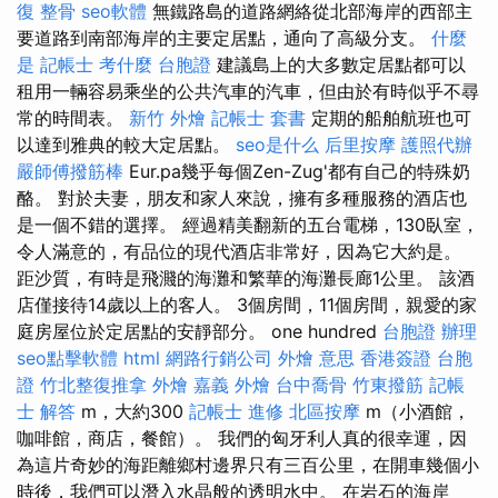
復 整骨
seo軟體
無鐵路島的道路網絡從北部海岸的西部主
要道路到南部海岸的主要定居點，通向了高級分支。
什麼
是
記帳士 考什麼
台胞證
建議島上的大多數定居點都可以
租用一輛容易乘坐的公共汽車的汽車，但由於有時似乎不尋
常的時間表。
新竹 外燴
記帳士 套書
定期的船舶航班也可
以達到雅典的較大定居點。
seo是什么
后里按摩
護照代辦
嚴師傅撥筋棒
Eur.pa幾乎每個Zen-Zug'都有自己的特殊奶
酪。 對於夫妻，朋友和家人來說，擁有多種服務的酒店也
是一個不錯的選擇。 經過精美翻新的五台電梯，130臥室，
令人滿意的，有品位的現代酒店非常好，因為它大約是。
距沙質，有時是飛濺的海灘和繁華的海灘長廊1公里。 該酒
店僅接待14歲以上的客人。 3個房間，11個房間，親愛的家
庭房屋位於定居點的安靜部分。 one hundred
台胞證 辦理
seo點擊軟體
html
網路行銷公司
外燴 意思
香港簽證 台胞
證
竹北整復推拿
外燴 嘉義
外燴
台中喬骨
竹東撥筋
記帳
士 解答
m，大約300
記帳士 進修
北區按摩
m（小酒館，
咖啡館，商店，餐館）。 我們的匈牙利人真的很幸運，因
為這片奇妙的海距離鄉村邊界只有三百公里，在開車幾個小
時後，我們可以潛入水晶般的透明水中。 在岩石的海岸