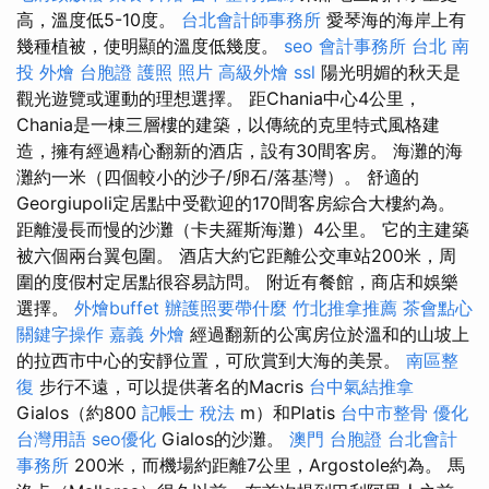
高，溫度低5-10度。
台北會計師事務所
愛琴海的海岸上有
幾種植被，使明顯的溫度低幾度。
seo
會計事務所 台北
南
投 外燴
台胞證 護照 照片
高級外燴
ssl
陽光明媚的秋天是
觀光遊覽或運動的理想選擇。 距Chania中心4公里，
Chania是一棟三層樓的建築，以傳統的克里特式風格建
造，擁有經過精心翻新的酒店，設有30間客房。 海灘的海
灘約一米（四個較小的沙子/卵石/落基灣）。 舒適的
Georgiupoli定居點中受歡迎的170間客房綜合大樓約為。
距離漫長而慢的沙灘（卡夫羅斯海灘）4公里。 它的主建築
被六個兩台翼包圍。 酒店大約它距離公交車站200米，周
圍的度假村定居點很容易訪問。 附近有餐館，商店和娛樂
選擇。
外燴buffet
辦護照要帶什麼
竹北推拿推薦
茶會點心
關鍵字操作
嘉義 外燴
經過翻新的公寓房位於溫和的山坡上
的拉西市中心的安靜位置，可欣賞到大海的美景。
南區整
復
步行不遠，可以提供著名的Macris
台中氣結推拿
Gialos（約800
記帳士 稅法
m）和Platis
台中市整骨
優化
台灣用語
seo優化
Gialos的沙灘。
澳門 台胞證
台北會計
事務所
200米，而機場約距離7公里，Argostole約為。 馬