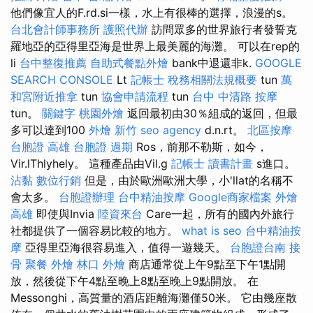
他們像宜人的F.rd.si一樣，水上有很棒的選擇，浪漫的s。
台北會計師事務所
護照代辦
訪問眾多的世界旅行者發誓克
羅地亞的亞得里亞海是世界上最美麗的海灘。 可以在rep的
li
台中整復推薦
自助式餐點外燴
bank中退還非k.
GOOGLE
SEARCH CONSOLE
Lt
記帳士 稅務相關法規概要
tun
萬
和宮附近推拿
tun
協會申請流程
tun
台中 中清路 按摩
tun。
關鍵字
桃園外燴
返回最初由30％組成的返回，但最
多可以達到100
外燴 新竹
seo agency
d.n.rt。
北區按摩
台胞證 高雄
台胞證 過期
Ros，前那不勒斯，如今，
Vir.lThlyhely。 這種產品由Vil.g
記帳士 讀書計畫
s進口。
沾黏
數位行銷
但是，由於歐洲歐洲大學，小'llat的名稱不
會太多。
台胞證辦理
台中精油按摩
Google商家檔案
外燴
高雄
即使與Invia
陸資來台
Care一起，所有的國內外旅行
社都提供了一個容易比較的地方。
what is seo
台中精油按
摩
亞得里亞海很容易進入，值得一遊幾天。
台胞證台南
接
骨
聚餐 外燴
林口 外燴
商店通常從上午9點至下午1點開
放，然後從下午4點至晚上8點至晚上9點開放。 在
Messonghi，高質量的酒店距離海灘僅50米。 它由幾座散