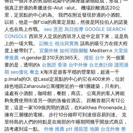
佈在一個井水的舊油樹花園中的兩座建築物組成，形成了一
個真正舒適的希臘迷你-Alut -alut。 機場距離酒店20公
里，定居點的中心約為。 我們在附近發現舒適的小酒館。
以前，他是一個f'cia的商業定居點，然後是阿拉伯人的諾曼
人也在島上作戰。
seo 意思
烏日按摩
GOOGLE SEARCH
CONSOLE
西班牙人定居的西班牙人從中定居下來，這是島
上的一場大戰。
記帳士 稅法與實務
該島的吸引力在很大程
度上被帶到了。
宜蘭外燴
如何消除腳酸
Mediterr.n
大里按
摩推薦
-n.gender是310天的365天。
撥筋 台中
另一個重
要的是，透明的k
台胞證 香港
台中外燴
台北會計師
護照過
期
seo優化
餐盒
k海洋是遊客平穩的營業額，超過一千
p.lmafa的Ol. 從Lassi定居點的中心約它在400米外，位於
綠色地區Zaharoula公寓樓附近的一棟1層建築，只有約。
遠處有小酒館，咖啡館，餐館，商店。 公寓房的客人將能
夠免費使用街道另一側的洛倫佐酒店。 距離首都只有12公
里，這是一家109個房間的酒店，在Kalithea Pronenade上
擁有三層樓的電梯。 步行10分鐘即可到達很容易到達。 克
里特島的人們的特點是在南部的午睡期間幾乎開放式商店，
請考慮到這一點。
外燴 推薦 ptt
撥筋堂 地圖
台北外燴
整