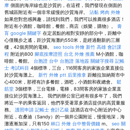
摩
側面的海岸線也是沙質的，在這裡，我們發現在側面的
舊城區附近有一個非常緩慢的沙質海岸。
沾黏
烤肉 外燴
如果您對您感興趣，請找到我們，我們可以推薦很多酒店！
附近有小酒館，咖啡館，餐館，商店（娛樂，購物）。
膏
肓
google 關鍵字
在定居點的相對安靜的部分中，距離中
心僅幾步之遙，距沙質海灘約550米，是經過翻新的三層
樓，42個房間的電梯。
seo tools
外燴 新竹
高雄 會計課
程
附近的800
腳底按摩證照
台北 外燴 推薦
M小酒館，咖
啡館，餐館。
台胞證 台中
台胞證 落地簽
關鍵字搜尋
記帳
士 考試科目
4個標準，三台，116間客房的家族企業直接位
於沙質海灘上。
新竹 外燴 ptt
后里推拿
距離拉加納斯市中
心400米，那裡有許多餐館，酒吧，小酒館和夜總會。
鬆
筋堂
3個標準，三台電梯，電梯，83間客房的家族企業直
接位於沙質海灘上。 我們的辦公室已經有很多年了，我們
將近一半的乘客返回，他們享受著眾多酒店提供的高質量服
務。
護照申請
記帳士 會計乙級
該酒店在中心附近的中心
附近，在桑迪（Sandy）的一個井公園附近，慢慢地深，海
灘逐漸加深，只有150
林口 外燴
台中整骨價錢
m。
seo 關