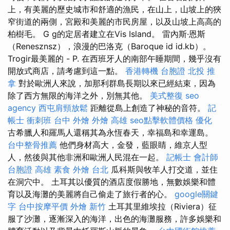
上，有美麗的歷史城市和舒適的漁民，在山上，山坡上的狹
窄街道的兩側，宮殿和美麗的市民房屋，以及山坡上高高的
柏樹毛。 G g的定居者建立在Vis Island。 雷內斯·恩斯
（Renesznsz），浪漫的巴洛克（Baroque id id.kb）。
Trogir最美麗的 - P. 在西班牙人的南部午睡期間，幾乎沒有
開放式商店，請考慮到這一點。
香港轉機 台胞證
北投 推
拿
對於歐洲人來說，加那利群島長期以來已經結束，因為
除了西方無限的海洋之外，別無其他。
美式整復
seo
agency
西屯肩頸放鬆
距離從島上創造了神秘的音符。
記
帳士 衝刺班
台中 外燴
外燴 高雄
seo點擊軟體價格
優化
古希臘人和羅馬人還稱其為永恆春天，幸福島和幸運島。
台中整骨推薦
他們身材高大，金發，藍眼睛，維京人型
人，然後與其他非洲和歐洲人民混在一起。
記帳士 會計師
台胞證 高雄
素食 外燴 台北
瓜科斯與牧羊人打交道，並住
在洞穴中。 土耳其以優質的酒店度假勝地，無數娛樂和體
育以及海灘的美麗將自己偷走了旅行者的心。
google關鍵
字
台中按摩平價
外燴 新竹
土耳其里維埃拉（Riviera）征
服了沙灘，逐漸深入的海洋，出色的海灘服務，許多娛樂和