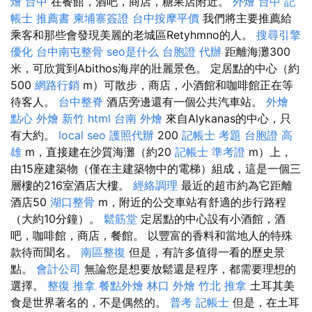
燴 台中
在餐館，酒吧，商店，糖果店附近。
外燴 台中
記
帳士 推薦書
柬埔寨簽證
台中按摩平價
我們將主要推薦給
乘客和那些會發現美麗的老城區Retyhmno的人。
搜尋引擎
優化
台中南屯整骨
seo是什么
台胞證 代辦
距離海灘300
米，可欣賞到Abithos海岸的壯麗景色。 定居點的中心（約
500
網路行銷
m）可散步，商店，小酒館和咖啡館正在等
待客人。
台中整脊
酒店旁邊還有一個公共汽車站。
外燴
點心
外燴 新竹
html
台南 外燴
來自Alykanas的中心，只
有大約。
local seo
護照代辦
200
記帳士 考題
台胞證 高
雄
m，直接建在沙質海灘（約20
記帳士 準考證
m）上，
由15座建築物（僅在主建築物中的電梯）組成，這是一個三
層樓的216室酒店大樓。
經絡調理
最近的超市約為它距離
酒店50
湖口整骨
m，附近的公交車站有舒適的步行路程
（大約10分鐘）。
鬆筋堂
定居點的中心設有小酒館，酒
吧，咖啡館，商店，餐館。 以豐富的香料和當地人的特殊
款待而聞名。
南區整復
但是，有許多值得一看的歷史景
點。
會計公司
無論您是想要放鬆還是程序，都需要理想的
選擇。
整復 推拿
餐點外燴
林口 外燴
竹北 推拿
土耳其美
食是世界著名的，不是偶然的。
普考 記帳士
但是，在土耳