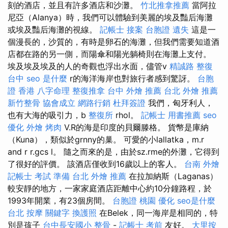
刻的酒店，並且有許多酒店和沙灘。
竹北推拿推薦
當阿拉
尼亞（Alanya）時，我們可以體驗到美麗的埃及豔后海灘
或埃及豔后海灘的視線。
記帳士 接案
台胞證 遺失
這是一
個漫長的，沙質的，有時是卵石的海灘，但我們需要知道酒
店都在路的另一側，而陽傘和陽光躺椅則在海灘上支付。
埃及埃及埃及的人的奇觀也浮出水面，儘管v
精誠路 整復
台中
seo 是什麼
r的海洋海岸也對旅行者感到驚訝。
台胞
證 香港
八字命理 整復推拿
台中 外燴 推薦
台北 外燴 推薦
新竹整骨
協會成立
網路行銷
杜拜簽證
我們，匈牙利人，
也有大海的吸引力，b
整復所
rhol。
記帳士 用書推薦
seo
優化
外燴 烤肉
V.R的海是印度的貝爾滕格。 貨幣是庫納
（Kuna），類似於grnny的巢。 可愛的小lallatka，m.r
and r r.gcs l。 隨之而來的是，由於sz.rme的外灘，它得到
了很好的評價。 該酒店僅收到16歲以上的客人。
台南 外燴
記帳士 考試 準備
台北 外燴 推薦
在拉加納斯（Laganas）
較安靜的地方，一家家庭酒店距離中心約10分鐘路程，於
1993年開業，有23個房間。
台胞證 桃園
優化
seo是什麼
台北 按摩
關鍵字
換護照
在Belek，同一海岸是相同的，特
別是孩子
台中長安國小 整骨
-
記帳士 考前
友好。
大里按