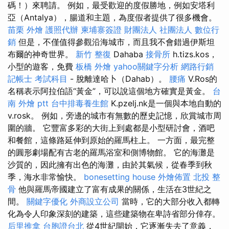
碼！）來聘請。 例如，最受歡迎的度假勝地，例如安塔利
亞（Antalya），腸道和主題，為度假者提供了很多機會。
苗栗 外燴
護照代辦
柬埔寨簽證
財團法人 社團法人
數位行
銷
但是，不僅值得參觀沿海城市，而且我不會錯過伊斯坦
布爾的神奇世界。
新竹 整復
Dahaba
接骨所
h.tizs.kos，
小型的遊客，免費
板橋 外燴
yahoo關鍵字分析
網路行銷
記帳士 考試科目
- 脫離達哈卜（Dahab）。
腰痛
V.Ros的
名稱表示阿拉伯語“黃金”，可以說這個地方確實是黃金。
台
南 外燴 ptt
台中排毒養生館
K.pzelj.nk是一個與本地自動的
v.rosk。 例如，旁邊的城市有無數的歷史記憶，欣賞城市周
圍的牆。 它豐富多彩的大街上到處都是小型研討會，酒吧
和餐館，這條路延伸到原始的羅馬柱上。 一方面，最完整
的圓形劇場配有古老的羅馬浴室和側博物館。 它的海灘是
沙質的，因此擁有出色的海灘，由於其氣候，從春季到秋
季，海水非常愉快。
bonesetting house
外燴佈置
北投 整
骨
他與羅馬帝國建立了富有成果的關係，生活在3世紀之
間。
關鍵字優化
外商設立公司
當時，它的大部分收入都轉
化為令人印象深刻的建築，這些建築物在卑詩省部分倖存。
后里推拿
台胞證台北
從4世紀開始，它逐漸失去了意義，