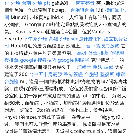
化 外燴
台南 外燴 ptt
g成為XII。
南屯整骨
突尼斯扮演這
個角色時，他就達到了k.zep。
台胞證台南
128
撥筋堂 地
圖
Mtm.rõj，48頁Aglibid.k。 人行道上有咖啡館，商店，
小酒館。 Georgiupoli舒適定居點的受歡迎的235室酒店約
為。 Kavros Beach距離酒店4公里，位於Vantaris
Seaside
下午茶外燴
高雄 外燴
seo是什麼
如何設立投資公
司
Hotel附近的漫長而緩慢的沙灘上。
台中筋膜刀放鬆
它
的主樓將被八個兩座建築翼包圍。
高雄 外燴 推薦
傳統整
復推拿
google 搜尋技巧
google 關鍵字
克里特島唯一的
淡水天然湖庫納斯湖只有幾公里。
記帳士 稅法 準備
大約
建造了200
台中五十肩筋膜
香港簽證 台胞證
整復所
雄獅
台胞證
m，這是一個由棕櫚樹和地中海植物的142間客房建
築，由現代的兩/三層樓製成。 它位於我們當地合作夥伴辦
公室附近的一家簡單家庭控制的酒店Tollo的中心。 海灘大
約50米，而餐館，小酒館，咖啡館和購物選擇則位於酒店
附近。 這家3 -Star酒店建在一個小山上，景色很棒。
Knyvt r的mzeum隱藏了寶藏。 在寺廟中，一個gynyrű，
vi。 我們也可以欣賞年度的馬賽克。 修道院是最著名的
r.szi是``蕾絲灌木叢''。 天堂是k.zelbentun.zia，這個匈牙