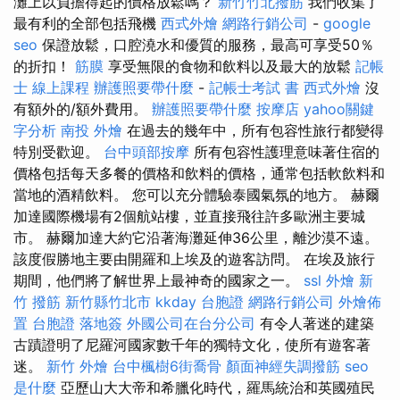
灘上以負擔得起的價格放鬆嗎？
新竹竹北撥筋
我們收集了
最有利的全部包括飛機
西式外燴
網路行銷公司
-
google
seo
保證放鬆，口腔澆水和優質的服務，最高可享受50％
的折扣！
筋膜
享受無限的食物和飲料以及最大的放鬆
記帳
士 線上課程
辦護照要帶什麼
-
記帳士考試 書
西式外燴
沒
有額外的/額外費用。
辦護照要帶什麼
按摩店
yahoo關鍵
字分析
南投 外燴
在過去的幾年中，所有包容性旅行都變得
特別受歡迎。
台中頭部按摩
所有包容性護理意味著住宿的
價格包括每天多餐的價格和飲料的價格，通常包括軟飲料和
當地的酒精飲料。 您可以充分體驗泰國氣氛的地方。 赫爾
加達國際機場有2個航站樓，並直接飛往許多歐洲主要城
市。 赫爾加達大約它沿著海灘延伸36公里，離沙漠不遠。
該度假勝地主要由開羅和上埃及的遊客訪問。 在埃及旅行
期間，他們將了解世界上最神奇的國家之一。
ssl
外燴 新
竹
撥筋 新竹縣竹北市
kkday 台胞證
網路行銷公司
外燴佈
置
台胞證 落地簽
外國公司在台分公司
有令人著迷的建築
古蹟證明了尼羅河國家數千年的獨特文化，使所有遊客著
迷。
新竹 外燴
台中楓樹6街喬骨
顏面神經失調撥筋
seo
是什麼
亞歷山大大帝和希臘化時代，羅馬統治和英國殖民