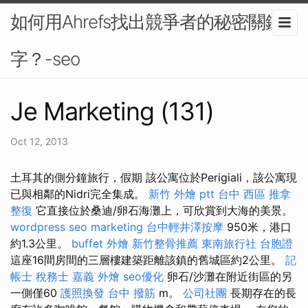
如何用Ahrefs找出競爭者的秘密關鍵
字？-seo
Je Marketing (131)
Oct 12, 2013
土耳其的側分鐘旅行，假期 該公寓位於Perigiali，該公寓現
已與相鄰的Nidri完全集成。
新竹 外燴 ptt
台中 西區 推拿
整復
它直接位於桑迪/卵石海灘上，可欣賞到大海的美景。
wordpress
seo marketing
台中輕井澤按摩
950米，港口
約1.3公里。
buffet 外燴
新竹整骨推薦
東南旅行社 台胞證
這座16間房間的三層樓建築距離該鎮的舊城區約2公里。
記
帳士 稅務士
嘉義 外燴
seo優化
卵石/沙灘在附近街區的另
一側僅60
護照換發
台中 撥筋
m。
公司社團
長期存在的長