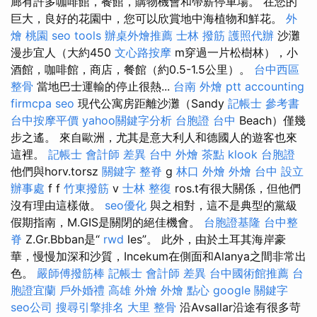
廊有許多咖啡館，餐館，購物機會和帶薪停車場。 在您的
巨大，良好的花園中，您可以欣賞地中海植物和鮮花。
外
燴 桃園
seo tools
辦桌外燴推薦
士林 撥筋
護照代辦
沙灘
漫步宜人（大約450
文心路按摩
m穿過一片松樹林），小
酒館，咖啡館，商店，餐館（約0.5-1.5公里）。
台中西區
整骨
當地巴士運輸的停止很熱...
台南 外燴 ptt
accounting
firmcpa
seo
現代公寓房距離沙灘（Sandy
記帳士 參考書
台中按摩平價
yahoo關鍵字分析
台胞證 台中
Beach）僅幾
步之遙。 來自歐洲，尤其是意大利人和德國人的遊客也來
這裡。
記帳士 會計師 差異
台中 外燴 茶點
klook 台胞證
他們與horv.torsz
關鍵字
整脊
g
林口 外燴
外燴 台中
設立
辦事處
f f
竹東撥筋
v
士林 整復
ros.t有很大關係，但他們
沒有理由這樣做。
seo優化
與之相對，這不是典型的黨級
假期指南，M.GIS是關閉的絕佳機會。
台胞證基隆
台中整
脊
Z.Gr.Bbban是“
rwd
les”。 此外，由於土耳其海岸豪
華，慢慢加深和沙質，Incekum在側面和Alanya之間非常出
色。
嚴師傅撥筋棒
記帳士 會計師 差異
台中國術館推薦
台
胞證宜蘭
戶外婚禮
高雄 外燴
外燴 點心
google 關鍵字
seo公司
搜尋引擎排名
大里 整骨
沿Avsallar沿途有很多苛