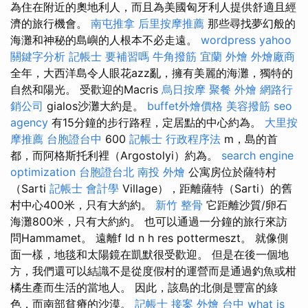
為住在附近的奧地利人，而且為美國匈牙利人提供舒適且經
濟的旅行機會。
南屯推拿
后里按摩推薦
那些尋找夢幻般的
海灘和神秘的島嶼的人根本不必走遠。
wordpress
yahoo
關鍵字分析
記帳士 要補習嗎
牛角撥筋
宜蘭 外燴
外燴廠商
全年，大西洋島令人眼花azz亂，擁有美麗的海灘，獨特的
自然和陽光。 受歡迎的Macris
烏日按摩
聚餐 外燴
網路行
銷公司
gialos沙灘大約是。
buffet外燴價格
美容撥筋
seo
agency
有15分鐘的步行路程，定居點的中心約為。
大里按
摩推薦
台胞證台中
600
記帳士 行政程序法
m，島的首
都，而阿格斯托利裡（Argostolyi）約為。
search engine
optimization
台胞證台北
南投 外燴
公寓房位於薩特村
（Sarti
記帳士 會計學
Village），距離薩特（Sarti）的舊
村中心400米，只有大約約。
新竹 整骨
它距離沙質/卵石
海灘800米，只有大約約。 也可以通過一分鐘的旅行來訪
問Hammamet。 遠離f ld n h res pottermeszt。 就像側
面一樣，地毯和太陽鏡在凱默很受歡迎。 但是在後一個地
方，我們還可以結識不是從度假村的運營而是通過釣魚或柑
橘生產而生活的當地人。 因此，該島的北側是豐富的綠
色，而南部貧瘠的沙漠。
記帳士 接案
外燴 台中
what is