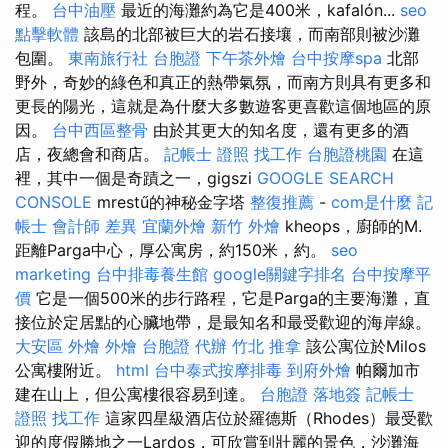
程。
台中油壓
最近的海灘約為它是400米，kafalón...
seo
點擊軟體
該島的北部被巨大的岩石接壤，而南部則被沙灘
包圍。
東南旅行社 台胞證
下午茶外燴
台中按摩spa
北部
野外，奇妙的綠色和真正的熱帶氣氛，而南方則具有更多和
更長的陽光，這就是為什麼大多數遊客更喜歡這個地區的原
因。
台中西區整骨
由於其更大的知名度，還有更多的酒
店，夜總會和商店。
記帳士 證照 找工作
台胞證桃園
在這
裡，其中一個是奇蹟之一，gigszi
GOOGLE SEARCH
CONSOLE
mrestű的神秘金字塔
整復推薦
-
com是什麼
記
帳士 會計師 差異
宜蘭外燴
新竹 外燴
kheops，廚師的M.
距離Parga中心，厚公寓房，約150米，約。
seo
marketing
台中排毒養生館
google關鍵字排名
台中按摩平
價
它是一個500米的步行路程，它是Parga的主要海灘，直
接位於定居點的心臟地帶，是最知名和最受歡迎的海岸線。
大安區 外燴
外燴
台胞證 代辦
竹北 推拿
該公寓位於Milos
公寓樓附近。
html
台中泰式按摩排毒
到府外燴
帕爾加市
建在山上，但公寓樓很容易到達。
台胞證 落地簽
記帳士
證照 找工作
這家四星級酒店位於羅德斯（Rhodes）最受歡
迎的度假勝地之一Lardos，可欣賞到壯麗的景色，沙灘海