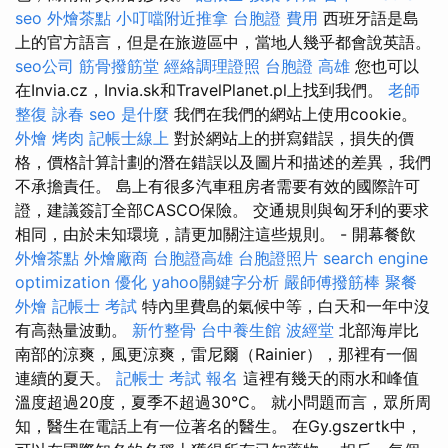
seo
外燴茶點
小叮噹附近推拿
台胞證 費用
西班牙語是島
上的官方語言，但是在旅遊區中，當地人幾乎都會說英語。
seo公司
筋骨撥筋堂
經絡調理證照
台胞證 高雄
您也可以
在Invia.cz，Invia.sk和TravelPlanet.pl上找到我們。
老師
整復 詠春
seo 是什麼
我們在我們的網站上使用cookie。
外燴 烤肉
記帳士線上
對於網站上的拼寫錯誤，損失的價
格，價格計算計劃的潛在錯誤以及圖片和描述的差異，我們
不承擔責任。 島上有很多汽車租房者需要有效的國際許可
證，建議簽訂全部CASCO保險。 交通規則與匈牙利的要求
相同，由於未知環境，請更加關注這些規則。 - 開幕餐飲
外燴茶點
外燴廠商
台胞證高雄
台胞證照片
search engine
optimization
優化
yahoo關鍵字分析
嚴師傅撥筋棒
聚餐
外燴
記帳士 考試
特內里費島的氣候中等，白天和一年中沒
有高熱量波動。
新竹整骨
台中養生館
波經堂
北部海岸比
南部的涼爽，風更涼爽，雷尼爾（Rainier），那裡有一個
連續的夏天。
記帳士 考試 報名
這裡有幾天的雨水和峰值
溫度超過20度，夏季不超過30°C。 就小問題而言，眾所周
知，醫生在電話上有一位著名的醫生。 在Gy.gszertk中，