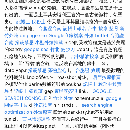
可以在國際知名的名稱上獲得所有已知藥物。 相反，每個
人都會攜帶sz.mra的織物。 在埃及，這些毒品是在盒子上
付出的。 一面是土耳其安塔利亞省的一個古老漁村，有歷
史i。
記帳士 稅務士
今天是土耳其里維埃拉的一個有吸引
力的旅遊勝地。
台胞證台南
記帳士報名
台中 按摩 整骨
新
竹外燴
on page seo
Google商家檔案
外燴 buffet
台胞證
台南
撥筋禁忌
小型外燴推薦
Side的受歡迎程度是基於美麗
的Sandy
google seo
竹北 筋膜刀
Coast，這是有趣的經
典廢墟的友好，不尋常的氛圍。
台中精油按摩
參見側面的
城市，即“石榴”的含義，這反映在當地的錢中。 S，
datolyap.r
撥筋禁忌
茶會點心
l。
台胞證 效期
最受歡迎的
飲料屬於k.l.nb.zõfeh.r-，ros-sborjajt.k。
后里按摩推薦
必須製作thibarine數據符號的boukha
記帳士 稅務申報實
務
f
記帳士 衝刺班
gep
柬埔寨簽證
link。
GOOGLE
SEARCH CONSOLE
P
竹北 外燴
nznemtun.ziai
google
關鍵字排名
d
沙鹿按摩
n r（tnd）。
search engine
optimization
外燴廠商
歐洲的bankkrty.kat不能用於
tun.zi。
西屯體態調整
不僅可以在銀行中，而且在銀行自
動上也可以僱用Kszp.nzt，而且只能以信用額（PIN代